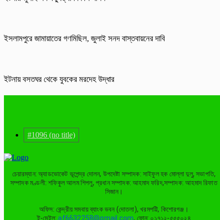
ইসলামপুরে জামায়াতের গণমিছিল, জুলাই সনদ বাস্তবায়নের দাবি
ইটনায় বসতঘর থেকে যুবকের মরদেহ উদ্ধার
#1096 (no title)
চেয়ারম্যান: অ্যাডভোকেট ভূপেন্দ্র দোলন, উপদেষ্টা সম্পাদক: সাইফুল হক মোল্লা দুলু, সভাপতি,
সম্পাদক মণ্ডলী: শফিকুল আলম শিপলু, প্রধান সম্পাদক: আহমাদ ফরিদ,সম্পাদক: আহমাদ রিফাত
সিজান।
অফিস: কেন্দ্রীয় সমবায় ব্যাংক ভবন (দোতলা), খরমপট্টি, কিশোরগঞ্জ।
ই-মেইল:
af6632258@gmail.com
, ফোন: ০১৭১২-৫৫৫০২৪