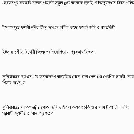
হোসেনপুর সরকারি মডেল পাইলট স্কুল এন্ড কলেজে জুলাই গণঅভ্যুত্থান দিবস পালি
ইসলামপুরে দশানী নদীর তীব্র ভাঙনে বিলীন হচ্ছে ফসলি জমি ও বসতভিটা
ইটনায় দুর্নীতি বিরোধী বিতর্ক প্রতিযোগিতা ও পুরষ্কার বিতরণ
কুলিয়ারচরে ইউএনও’র হস্তক্ষেপে বাল্যবিয়ে থেকে রক্ষা পেল ৮ম শ্রেণির ছাত্রী, কন
পিতার অর্থদণ্ড
কুলিয়ারচরে সাবেক স্ত্রীর গোপন ছবি ভাইরাল করার হুমকি ও ৫ লাখ টাকা চাঁদা দাবি;
প্রবাসী স্বামীর ৩ বোন গ্রেফতার