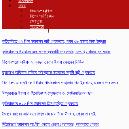
জীবনযাপন
আরো
বিজ্ঞান-প্রযুক্তি
বিশেষ প্রতিবেদন
খেলাধুলা
সচেতনতা
কটিয়াদীতে ২২ পিস ইয়াবাসহ নারী গ্রেফতার, নগদ ৩৮ হাজার টাকা উদ্ধার
কুলিয়ারচরে ইয়াবাসহ এক মাদক ব্যবসায়ী গ্রেফতার, নেপথ্যে বাজরা যুব সমাজ
কিশোরগঞ্জে ভাইরাল ছাত্রদল নেতার ইয়াবা সেবনের ভিডিও
ছদ্মবেশে অভিযান চালিয়ে অষ্টগ্রামে ইয়াবাসহ স্বামী-স্ত্রী গ্রেফতার
কিশোরগঞ্জে যাত্রীবেশে ইয়াবা পাচারকালে ৫ হাজার পিস ইয়াবাসহ একজন গ্রেফতার
ঈশ্বরগঞ্জে ইয়াবা ও হিরোইনসহ গ্রেফতার ৩, মোটরসাইকেল জব্দ
কুলিয়ারচরে ৫২৫ পিস ইয়াবাসহ তিন ব্যক্তি গ্রেফতার
ভৈরবে র‌্যাবের অভিযানে বিপুল মাদক ও টাকা উদ্ধার, গ্রেফতার দুই
মিঠামইনে ইয়াবাসহ আ.লীগ নেতার ছেলে গ্রেফতার, আদালতে প্রেরণ