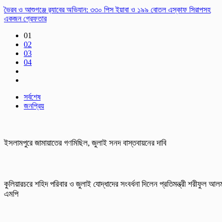
ভৈরব ও আশুগঞ্জে র‌্যাবের অভিযান: ৩৩০ পিস ইয়াবা ও ১৯৯ বোতল এস্কাফ সিরাপসহ
একজন গ্রেফতার
01
02
03
04
সর্বশেষ
জনপ্রিয়
ইসলামপুরে জামায়াতের গণমিছিল, জুলাই সনদ বাস্তবায়নের দাবি
কুলিয়ারচরে শহিদ পরিবার ও জুলাই যোদ্ধাদের সংবর্ধনা দিলেন প্রতিমন্ত্রী শরীফুল আল
এমপি