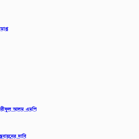
মাপ্ত
রী শরীফুল আলম এমপি
তবায়নের দাবি