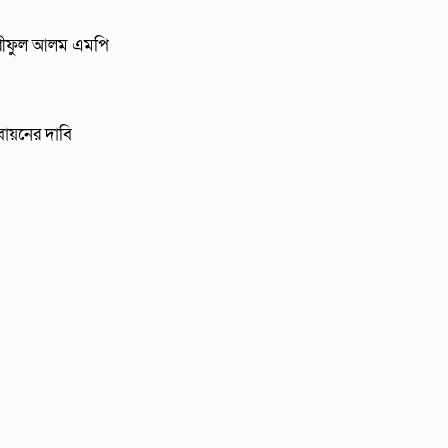
ী শরীফুল আলম এমপি
বায়নের দাবি