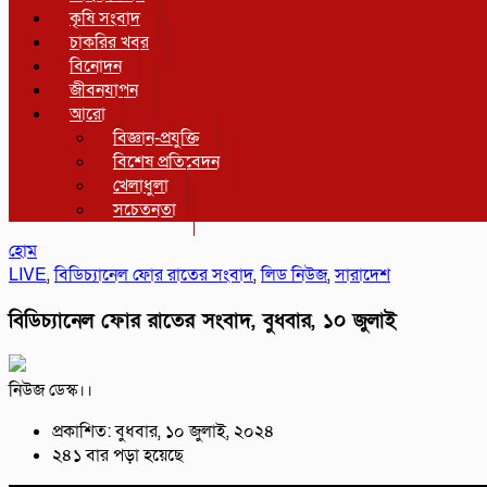
কৃষি সংবাদ
চাকরির খবর
বিনোদন
জীবনযাপন
আরো
বিজ্ঞান-প্রযুক্তি
বিশেষ প্রতিবেদন
খেলাধুলা
সচেতনতা
হোম
LIVE
,
বিডিচ্যানেল ফোর রাতের সংবাদ
,
লিড নিউজ
,
সারাদেশ
বিডিচ্যানেল ফোর রাতের সংবাদ, বুধবার, ১০ জুলাই
নিউজ ডেস্ক।।
প্রকাশিত: বুধবার, ১০ জুলাই, ২০২৪
২৪১ বার পড়া হয়েছে