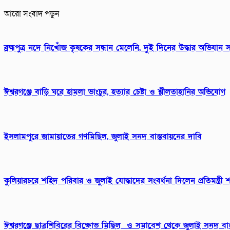
আরো সংবাদ পড়ুন
ব্রহ্মপুত্র নদে নিখোঁজ কৃষকের সন্ধান মেলেনি, দুই দিনের উদ্ধার অভিযান স
ঈশ্বরগঞ্জে বাড়ি ঘরে হামলা ভাংচুর, হত্যার চেষ্টা ও শ্লীলতাহানির অভিযোগ
ইসলামপুরে জামায়াতের গণমিছিল, জুলাই সনদ বাস্তবায়নের দাবি
কুলিয়ারচরে শহিদ পরিবার ও জুলাই যোদ্ধাদের সংবর্ধনা দিলেন প্রতিমন্ত্
ঈশ্বরগঞ্জে ছাত্রশিবিরের বিক্ষোভ মিছিল ও সমাবেশ থেকে জুলাই সনদ বাস্