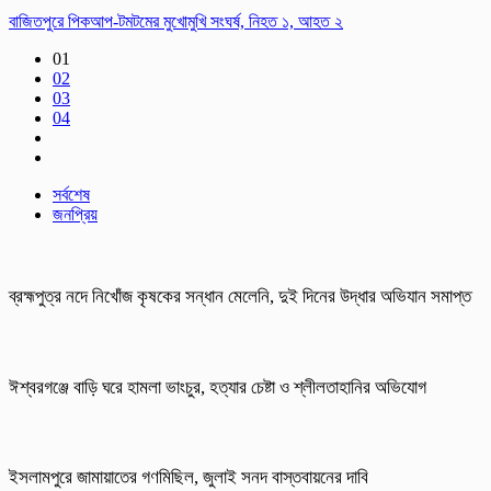
বাজিতপুরে পিকআপ-টমটমের মুখোমুখি সংঘর্ষ, নিহত ১, আহত ২
01
02
03
04
সর্বশেষ
জনপ্রিয়
ব্রহ্মপুত্র নদে নিখোঁজ কৃষকের সন্ধান মেলেনি, দুই দিনের উদ্ধার অভিযান সমাপ্ত
ঈশ্বরগঞ্জে বাড়ি ঘরে হামলা ভাংচুর, হত্যার চেষ্টা ও শ্লীলতাহানির অভিযোগ
ইসলামপুরে জামায়াতের গণমিছিল, জুলাই সনদ বাস্তবায়নের দাবি