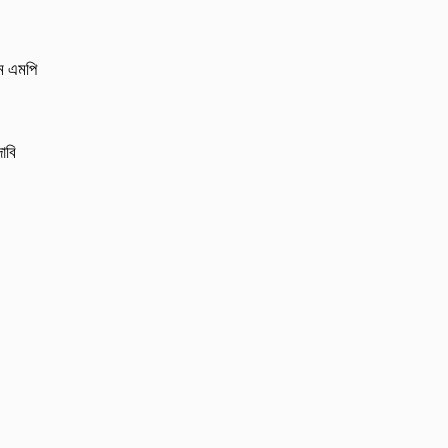
লম এমপি
াবি