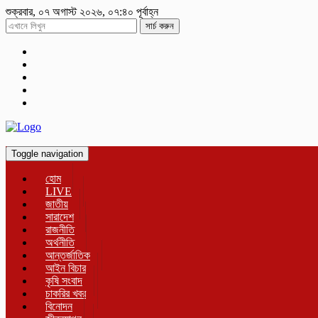
শুক্রবার, ০৭ অগাস্ট ২০২৬, ০৭:৪০ পূর্বাহ্ন
সার্চ করুন
Toggle navigation
হোম
LIVE
জাতীয়
সারাদেশ
রাজনীতি
অর্থনীতি
আন্তর্জাতিক
আইন বিচার
কৃষি সংবাদ
চাকরির খবর
বিনোদন