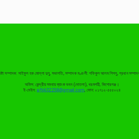
দেষ্টা সম্পাদক: সাইফুল হক মোল্লা দুলু, সভাপতি, সম্পাদক মণ্ডলী: শফিকুল আলম শিপলু, প্রধান সম
অফিস: কেন্দ্রীয় সমবায় ব্যাংক ভবন (দোতলা), খরমপট্টি, কিশোরগঞ্জ।
ই-মেইল:
af6632258@gmail.com
, ফোন: ০১৭১২-৫৫৫০২৪