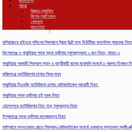
জীবনযাপন
আরো
বিজ্ঞান-প্রযুক্তি
বিশেষ প্রতিবেদন
খেলাধুলা
সচেতনতা
কুলিয়ারচরে হাইওয়ে পুলিশের পিকআপে ট্রাক উল্টে পড়ে ডিউটিরত কনস্টেবল পারভেজ নি
কিশোরগঞ্জ ও পাকুন্দিয়ায় পৃথক সড়ক দুর্ঘটনায় স্কুলছাত্রসহ ২ জন নিহত, আহত-৭
পাকুন্দিয়ায় গরুবাহী পিকআপ ভ্যান ও যাত্রীবাহী বাসের মুখোমুখি সংঘর্ষে ৬ গরুসহ তিনজন ন
করিমগঞ্জে অটোরিকশার চাপায় শিশুর মৃত্যু
পাকুন্দিয়ায় সিএনজি অটোরিকসা চাপায় মোটরসাইকেল আরোহী নিহত
পাকুন্দিয়ায় পৃথক দুর্ঘটনায় দুই যুবক নিহত
হোসেনপুরে অটোরিকসার নিচে পড়ে স্কুলছাত্র নিহত
ঈশ্বরগঞ্জে সড়ক দুর্ঘটনায় কলেজছাত্র নিহত
অষ্টগ্রামে অলওয়েদার রোডে পিকআপ-মোটরসাইকেল সংঘর্ষে একমাত্র সন্তানসহ স্বামী-স্ত্