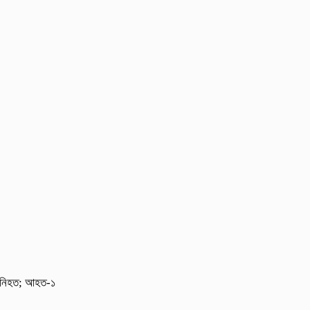
েজ নিহত; আহত-১