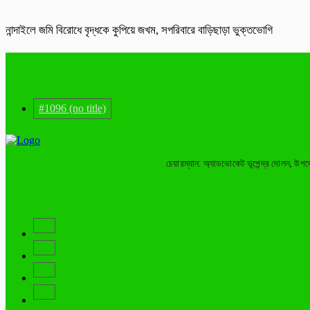
নান্দাইলে জমি বিরোধে বৃদ্ধকে কুপিয়ে জখম, সপরিবারে বাড়িছাড়া ভুক্তভোগি
#1096 (no title)
চেয়ারম্যান: অ্যাডভোকেট ভূপেন্দ্র দোলন, উপ