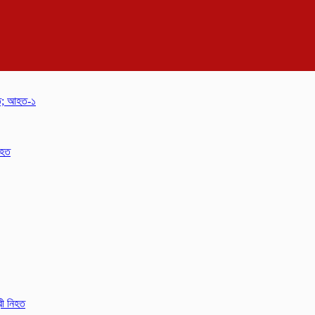
হত; আহত-১
িহত
রী নিহত