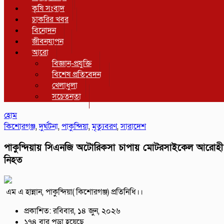
কৃষি সংবাদ
চাকরির খবর
বিনোদন
জীবনযাপন
আরো
বিজ্ঞান-প্রযুক্তি
বিশেষ প্রতিবেদন
খেলাধুলা
সচেতনতা
হোম
কিশোরগঞ্জ
,
দুর্ঘটনা
,
পাকুন্দিয়া
,
মৃত্যুবরণ
,
সারাদেশ
পাকুন্দিয়ায় সিএনজি অটোরিকসা চাপায় মোটরসাইকেল আরোহী
নিহত
এম এ হান্নান, পাকুন্দিয়া( কিশোরগঞ্জ) প্রতিনিধি।।
প্রকাশিত: রবিবার, ১৪ জুন, ২০২৬
১৭৪ বার পড়া হয়েছে