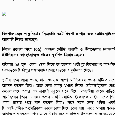
কিশোরগঞ্জের পাকুন্দিয়ায় সিএনজি অটোরিকশা চাপায় এক মোটরসাইক
আরোহী নিহত হয়েছেন।
নিহত রুবেল মিয়া (২৬) একজন সৌদি প্রবাসী ও উপজেলার চরফরাদ
ইউনিয়নের কাহেৎধান্দুল গ্রামের খুরশিদ মিয়ার ছেলে।
রবিবার, ১৪ জুন বেলা ১টার দিকে উপজেলার গাজীপুর-কিশোরগঞ্জ আঞ্চল
মহাসড়কে মির্জাপুর শশ্মানঘাট সংলগ্ন সড়কে এ দুর্ঘটনা ঘটেছে।
স্থানীয় সূত্রে জানা গেছে, মাস দেড়েক আগে সৌদিআরব থেকে ছুটিতে দে
আসেন রুবেল মিয়া। আজ বেলা সাড়ে ১১টার দিকে মোটরসাইকেল যোগ
রুবেল নামে অপর এক প্রবাসী বন্ধুকে সঙ্গে নিয়ে বাহাদিয়া থেকে বাড়ি
আসছিলেন তিনি। এসময় অপর একটি মোটরসাইকেলকে সাইড দিতে গিয়
পাকা রাস্তায় পড়ে যান রুবেল মিয়া। সঙ্গে সঙ্গে দ্রুত গতির এক
সিএনজিচালিত অটোরিকশা তাকে চাপা দিয়ে চলে যায়। এতে মাথায় গুরু
আঘাত পান রুবেল। পরে তাকে উদ্ধার করে পাকুন্দিয়া উপজেলা স্বাস্থ্য কমপ্লেক্