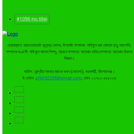
#1096 (no title)
চেয়ারম্যান: অ্যাডভোকেট ভূপেন্দ্র দোলন, উপদেষ্টা সম্পাদক: সাইফুল হক মোল্লা দুলু, সভাপতি,
সম্পাদক মণ্ডলী: শফিকুল আলম শিপলু, প্রধান সম্পাদক: আহমাদ ফরিদ,সম্পাদক: আহমাদ রিফাত
সিজান।
অফিস: কেন্দ্রীয় সমবায় ব্যাংক ভবন (দোতলা), খরমপট্টি, কিশোরগঞ্জ।
ই-মেইল:
af6632258@gmail.com
, ফোন: ০১৭১২-৫৫৫০২৪