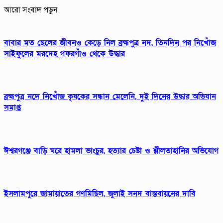
আরো সংবাদ পড়ুন
বাবার মত ছেলের জীবনও কেড়ে নিল ব্রহ্মপুত্র নদ, তিনদিন পর নিখোঁজ
সাইফুলের মরদেহ গফরগাঁও থেকে উদ্ধার
ব্রহ্মপুত্র নদে নিখোঁজ কৃষকের সন্ধান মেলেনি, দুই দিনের উদ্ধার অভিযান
সমাপ্ত
ঈশ্বরগঞ্জে বাড়ি ঘরে হামলা ভাংচুর, হত্যার চেষ্টা ও শ্লীলতাহানির অভিযোগ
ইসলামপুরে জামায়াতের গণমিছিল, জুলাই সনদ বাস্তবায়নের দাবি