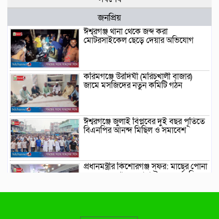
জনপ্রিয়
ঈশ্বরগঞ্জ থানা থেকে জব্দ করা
মোটরসাইকেল ছেড়ে দেয়ার অভিযোগ
করিমগঞ্জে উরদিঘী (মরিচখালী বাজার)
জামে মসজিদের নতুন কমিটি গঠন
ঈশ্বরগঞ্জে জুলাই বিপ্লবের দুই বছর পূর্তিতে
বিএনপির আনন্দ মিছিল ও সমাবেশ
প্রধানমন্ত্রীর কিশোরগঞ্জ সফর: মাছের পোনা
অবমুক্তসহ থাকছে নানা উন্নয়ন কর্মসূচি
উদ্বোধন
কুলিয়ারচরে স্বামীর বাড়ি থেকে গৃহবধূর