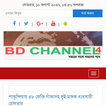
সোমবার, ১০ অগাস্ট ২০২৬, ০৩:৫০ অপরাহ্ন
সার্চ করুন
Toggle
navigat
পাকুন্দিয়ায় ৪৮ কেজি গাঁজাসহ দুই মাদক ব্যবসায়ী
গ্রেফতার