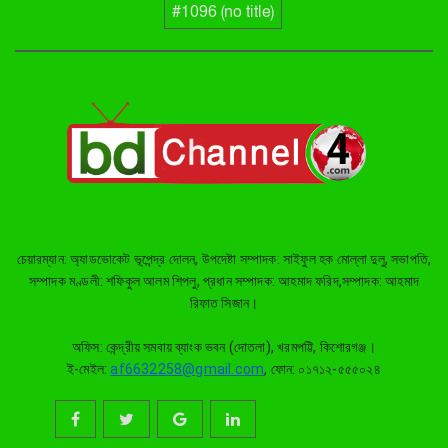
ঝুলন্ত মরদেহ উদ্ধার! পরিবারের দাবি স্বামীর
#1096 (no title)
পরকীয়ার জেরে এ হত্যা
পাকুন্দিয়ায় যাত্রীবাহী বাসের ধাক্কায়
অটোরিক্সার দুই যাত্রী নিহত, আহত
তিনজন
কিশোরগঞ্জ সরকারি বালক উচ্চ বিদ্যালয়ের
ছাত্রাবাসে সবুজের ছোঁয়া, রোপিত হলো ৫
শতাধিক গাছ
বাবার মত ছেলের জীবনও কেড়ে নিল
চেয়ারম্যান: অ্যাডভোকেট ভূপেন্দ্র দোলন, উপদেষ্টা সম্পাদক: সাইফুল হক মোল্লা দুলু, সভাপতি,
ব্রহ্মপুত্র নদ, তিনদিন পর নিখোঁজ
সম্পাদক মণ্ডলী: শফিকুল আলম শিপলু, প্রধান সম্পাদক: আহমাদ ফরিদ,সম্পাদক: আহমাদ
সাইফুলের মরদেহ গফরগাঁও থেকে উদ্ধার
রিফাত সিজান।
অফিস: কেন্দ্রীয় সমবায় ব্যাংক ভবন (দোতলা), খরমপট্টি, কিশোরগঞ্জ।
ব্রহ্মপুত্র নদে নিখোঁজ কৃষকের সন্ধান
মেলেনি, দুই দিনের উদ্ধার অভিযান সমাপ্ত
ই-মেইল:
af6632258@gmail.com
, ফোন: ০১৭১২-৫৫৫০২৪
ঈশ্বরগঞ্জে বাড়ি ঘরে হামলা ভাংচুর, হত্যার