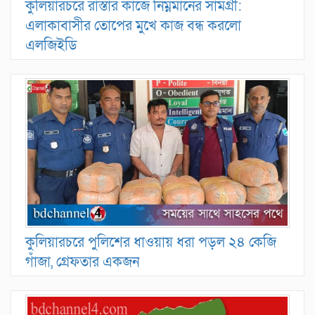
কুলিয়ারচরে রাস্তার কাজে নিম্নমানের সামগ্রী:
এলাকাবাসীর তোপের মুখে কাজ বন্ধ করলো
এলজিইডি
কুলিয়ারচরে পুলিশের ধাওয়ায় ধরা পড়ল ২৪ কেজি
গাঁজা, গ্রেফতার একজন