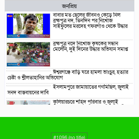
জনপ্রিয়
বাবার মত ছেলের জীবনও কেড়ে নিল
ব্রহ্মপুত্র নদ, তিনদিন পর নিখোঁজ
সাইফুলের মরদেহ গফরগাঁও থেকে উদ্ধার
ব্রহ্মপুত্র নদে নিখোঁজ কৃষকের সন্ধান
মেলেনি, দুই দিনের উদ্ধার অভিযান সমাপ্ত
ঈশ্বরগঞ্জে বাড়ি ঘরে হামলা ভাংচুর, হত্যার
চেষ্টা ও শ্লীলতাহানির অভিযোগ
ইসলামপুরে জামায়াতের গণমিছিল, জুলাই
সনদ বাস্তবায়নের দাবি
কুলিয়ারচরে শহিদ পরিবার ও জুলাই
যোদ্ধাদের সংবর্ধনা দিলেন প্রতিমন্ত্রী শরীফুল
আলম এমপি
ঈশ্বরগঞ্জে ছাত্রশিবিরের বিক্ষোভ মিছিল ও
সমাবেশ থেকে জুলাই সনদ বাস্তবায়নের
#1096 (no title)