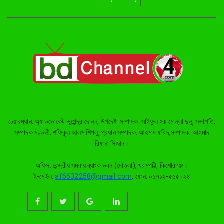
দাবি
নৌকার পাটাতন তুলতে নদীতে নেমে
হারিয়ে গেলেন সাইফুল
তাড়াইলে জুলাই গণঅভ্যুত্থান দিবস পালন,
সংবর্ধনা পেলেন জুলাই যোদ্ধারা
চেয়ারম্যান: অ্যাডভোকেট ভূপেন্দ্র দোলন, উপদেষ্টা সম্পাদক: সাইফুল হক মোল্লা দুলু, সভাপতি,
ইটনায় জুলাই গণঅভ্যুত্থান দিবস পালন
সম্পাদক মণ্ডলী: শফিকুল আলম শিপলু, প্রধান সম্পাদক: আহমাদ ফরিদ,সম্পাদক: আহমাদ
রিফাত সিজান।
অফিস: কেন্দ্রীয় সমবায় ব্যাংক ভবন (দোতলা), খরমপট্টি, কিশোরগঞ্জ।
জুলাই গণঅভ্যুত্থান দিবসে কিশোরগঞ্জে
ই-মেইল:
af6632258@gmail.com
, ফোন: ০১৭১২-৫৫৫০২৪
আলোচনাসভা ও সংবর্ধনা