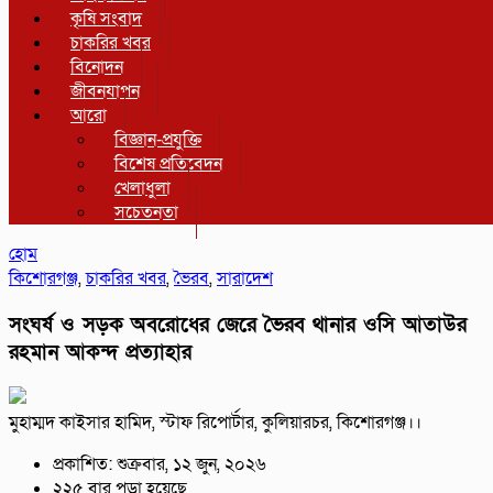
কৃষি সংবাদ
চাকরির খবর
বিনোদন
জীবনযাপন
আরো
বিজ্ঞান-প্রযুক্তি
বিশেষ প্রতিবেদন
খেলাধুলা
সচেতনতা
হোম
কিশোরগঞ্জ
,
চাকরির খবর
,
ভৈরব
,
সারাদেশ
সংঘর্ষ ও সড়ক অবরোধের জেরে ভৈরব থানার ওসি আতাউর
রহমান আকন্দ প্রত্যাহার
মুহাম্মদ কাইসার হামিদ, স্টাফ রিপোর্টার, কুলিয়ারচর, কিশোরগঞ্জ।।
প্রকাশিত: শুক্রবার, ১২ জুন, ২০২৬
২২৫ বার পড়া হয়েছে