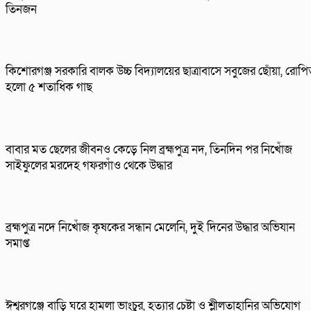
তিনজন
কিশোরগঞ্জ সরকারি বালক উচ্চ বিদ্যালয়ের ছাত্রাবাসে সবুজের ছোঁয়া, রোপ
হলো ৫ শতাধিক গাছ
বাবার মত ছেলের জীবনও কেড়ে নিল ব্রহ্মপুত্র নদ, তিনদিন পর নিখোঁজ
সাইফুলের মরদেহ গফরগাঁও থেকে উদ্ধার
ব্রহ্মপুত্র নদে নিখোঁজ কৃষকের সন্ধান মেলেনি, দুই দিনের উদ্ধার অভিযান
সমাপ্ত
ঈশ্বরগঞ্জে বাড়ি ঘরে হামলা ভাংচুর, হত্যার চেষ্টা ও শ্লীলতাহানির অভিযোগ