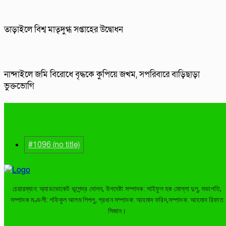
তাড়াইলে বিশ্ব মাতৃদুগ্ধ সপ্তাহের উদ্বোধন
নান্দাইলে জমি বিরোধে বৃদ্ধকে কুপিয়ে জখম, সপরিবারে বাড়িছাড়া
ভুক্তভোগি
#1096 (no title)
চেয়ারম্যান: অ্যাডভোকেট ভূপেন্দ্র দোলন, উপদেষ্টা সম্পাদক: সাইফুল হক মোল্লা দুলু, সভাপতি,
সম্পাদক মণ্ডলী: শফিকুল আলম শিপলু, প্রধান সম্পাদক: আহমাদ ফরিদ,সম্পাদক: আহমাদ রিফাত
সিজান।