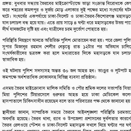
প্রঙ্গত: বুধবার সন্ধ্যায় ভৈরবের মাইক্রোস্ট্যান্ডে ভাড়া সংক্রান্ত বিরোধকে কেন্দ
করে শহরের কমলপুর ও দুর্জয় মোড় এলাকার দুই পক্ষের মধ্যে সংঘর্ষের ঘট
ঘটে। সংঘর্ষের একপর্যায়ে ঢাকা-সিলেট ও ঢাকা-ভৈরব-কিশোরগঞ্জ মহাসড়
যান চলাচল বন্ধ হয়ে যায়। এতে প্রায় সাড়ে ৪ ঘণ্টা ধরে মহাসড়কের উভয় পা
দীর্ঘ যানজটের সৃষ্টি হয় এবং যাত্রীদের চরম দুর্ভোগ পোহাতে হয়।
পরিস্থিতি নিয়ন্ত্রণে আনতে অতিরিক্ত পুলিশ মোতায়েন করা হয়। পরে জেলা পুল
সুপার মিজানুর রহমান শেলীর নেতৃত্বে রাত ১২টার পর অভিযান চালি
সংঘর্ষকারীদের ছত্রভঙ্গ করা হলে মধ্যরাতের দিকে মহাসড়কে যান চলা
স্বাভাবিক হয়।
ওই ঘটনায় পুলিশ সদস্যসহ অন্তত ৩০ জন আহত হন। ভাংচুর ও লুটপাট 
কমপক্ষে অর্ধশতাধিক দোকানসহ বিভিন্ন ব্যবসা প্রতিষ্ঠান।
এসময় ভৈরব মাইক্রোবাস মালিক সমিতি ও পৌর শ্রমিক দলের সভাপতি সিয়
মিয়া পুলিশের টিয়ারসেলে গুরুতর আহত হয়ে ঢাকা মেডিকেল কলে
হাসপাতালে চিকিৎসাধীন রয়েছেন বলে তার পরিবারের পক্ষ থেকে জানানো হয়
স্থানীয়রা জানান, সাম্প্রতিক সময়ে ভৈরবে আইনশৃঙ্খলা পরিস্থিতি চরমভা
অবনতি হয়েছে। ভৈরব থানা, র‌্যাব ও উপজেলা প্রশাসনের দুর্বলতার কারণ
ভৈরব রেলওয়ে স্টেশন ও ঢাকা-সিলেট মহাসড়ক দখলে নিয়ে ঘণ্টার পর ঘণ্