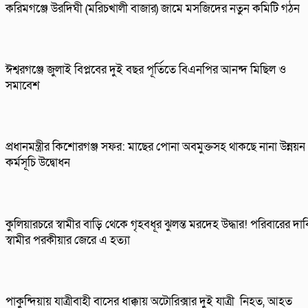
করিমগঞ্জে উরদিঘী (মরিচখালী বাজার) জামে মসজিদের নতুন কমিটি গঠন
ঈশ্বরগঞ্জে জুলাই বিপ্লবের দুই বছর পূর্তিতে বিএনপির আনন্দ মিছিল ও
সমাবেশ
প্রধানমন্ত্রীর কিশোরগঞ্জ সফর: মাছের পোনা অবমুক্তসহ থাকছে নানা উন্নয়ন
কর্মসূচি উদ্বোধন
কুলিয়ারচরে স্বামীর বাড়ি থেকে গৃহবধূর ঝুলন্ত মরদেহ উদ্ধার! পরিবারের দাব
স্বামীর পরকীয়ার জেরে এ হত্যা
পাকুন্দিয়ায় যাত্রীবাহী বাসের ধাক্কায় অটোরিক্সার দুই যাত্রী নিহত, আহত