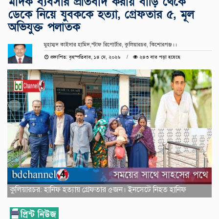
মাদক ব্যবসার প্রতিবাদ করায় বাড়ি থেকে
ডেকে নিয়ে যুবককে হত্যা, গ্রেফতার ৫, মূল
অভিযুক্ত পলাতক
মুহাম্মদ কাইসার হামিদ,স্টাফ রিপোর্টার, কুলিয়ারচর, কিশোরগঞ্জ।।
প্রকাশিত: বৃহস্পতিবার, ১৪ মে, ২০২৬
২৪৩ বার পড়া হয়েছে
কুলিয়ারচর: হানিফ হত্যায় গ্রেফতার ৫জন। ইনসেটে নিহত হানিফ