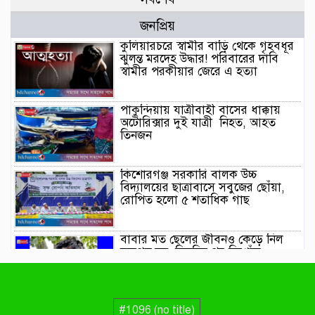
জনপ্রিয়
কুলিয়ারচরে স্বামীর বাড়ি থেকে গৃহবধূর
ঝুলন্ত মরদেহ উদ্ধার! পরিবারের দাবি
স্বামীর পরকীয়ার জেরে এ হত্যা
পাকুন্দিয়ায় যাত্রীবাহী বাসের ধাক্কায়
অটোরিক্সার দুই যাত্রী নিহত, আহত
তিনজন
কিশোরগঞ্জ সরকারি বালক উচ্চ
বিদ্যালয়ের ছাত্রাবাসে সবুজের ছোঁয়া,
রোপিত হলো ৫ শতাধিক গাছ
বাবার মত ছেলের জীবনও কেড়ে নিল
ব্রহ্মপুত্র নদ, তিনদিন পর নিখোঁজ
সাইফুলের মরদেহ গফরগাঁও
থেকে উদ্ধার
ব্রহ্মপুত্র নদে নিখোঁজ কৃষকের সন্ধান
#1096 (no title)