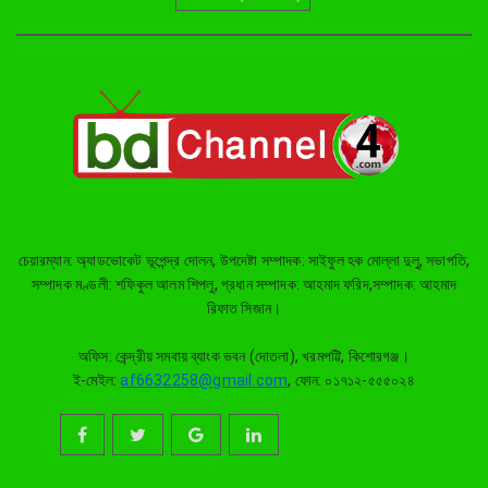
মেলেনি, দুই দিনের উদ্ধার অভিযান
সমাপ্ত
ঈশ্বরগঞ্জে বাড়ি ঘরে হামলা ভাংচুর,
হত্যার চেষ্টা ও শ্লীলতাহানির অভিযোগ
ইসলামপুরে জামায়াতের গণমিছিল,
জুলাই সনদ বাস্তবায়নের দাবি
চেয়ারম্যান: অ্যাডভোকেট ভূপেন্দ্র দোলন, উপদেষ্টা সম্পাদক: সাইফুল হক মোল্লা দুলু, সভাপতি,
কুলিয়ারচরে শহিদ পরিবার ও জুলাই
সম্পাদক মণ্ডলী: শফিকুল আলম শিপলু, প্রধান সম্পাদক: আহমাদ ফরিদ,সম্পাদক: আহমাদ
যোদ্ধাদের সংবর্ধনা দিলেন প্রতিমন্ত্রী
রিফাত সিজান।
শরীফুল আলম এমপি
অফিস: কেন্দ্রীয় সমবায় ব্যাংক ভবন (দোতলা), খরমপট্টি, কিশোরগঞ্জ।
ই-মেইল:
af6632258@gmail.com
, ফোন: ০১৭১২-৫৫৫০২৪
ঈশ্বরগঞ্জে ছাত্রশিবিরের বিক্ষোভ মিছিল
ও সমাবেশ থেকে জুলাই সনদ
বাস্তবায়নের দাবি
নৌকার পাটাতন তুলতে নদীতে নেমে