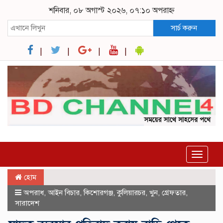
শনিবার, ০৮ অগাস্ট ২০২৬, ০৭:১০ অপরাহ্ন
সার্চ করুন
Toggle
navigat
হোম
অপরাধ
,
আইন বিচার
,
কিশোরগঞ্জ
,
কুলিয়ারচর
,
খুন
,
গ্রেফতার
,
সারাদেশ