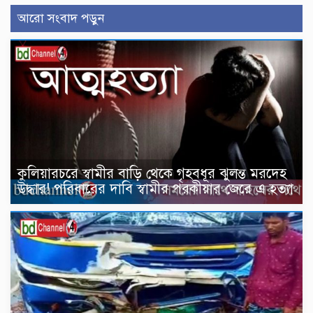
আরো সংবাদ পড়ুন
কুলিয়ারচরে স্বামীর বাড়ি থেকে গৃহবধূর ঝুলন্ত মরদেহ
উদ্ধার! পরিবারের দাবি স্বামীর পরকীয়ার জেরে এ হত্যা