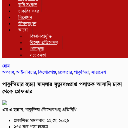
কৃষি সংবাদ
চাকরির খবর
বিনোদন
জীবনযাপন
আরো
বিজ্ঞান-প্রযুক্তি
বিশেষ প্রতিবেদন
খেলাধুলা
সচেতনতা
হোম
অপরাধ
,
আইন বিচার
,
কিশোরগঞ্জ
,
গ্রেফতার
,
পাকুন্দিয়া
,
সারাদেশ
পাকুন্দিয়ার হত্যা মামলার মৃত্যুদণ্ডপ্রাপ্ত পলাতক আসামি ঢাকা
থেকে গ্রেফতার
এম এ হান্নান, পাকুন্দিয়া (কিশোরগঞ্জ) প্রতিনিধি।।
প্রকাশিত: মঙ্গলবার, ১২ মে, ২০২৬
২৭৩ বার পড়া হয়েছে