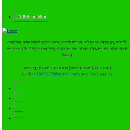
#1096 (no title)
চেয়ারম্যান: অ্যাডভোকেট ভূপেন্দ্র দোলন, উপদেষ্টা সম্পাদক: সাইফুল হক মোল্লা দুলু, সভাপতি,
সম্পাদক মণ্ডলী: শফিকুল আলম শিপলু, প্রধান সম্পাদক: আহমাদ ফরিদ,সম্পাদক: আহমাদ রিফাত
সিজান।
অফিস: কেন্দ্রীয় সমবায় ব্যাংক ভবন (দোতলা), খরমপট্টি, কিশোরগঞ্জ।
ই-মেইল:
af6632258@gmail.com
, ফোন: ০১৭১২-৫৫৫০২৪