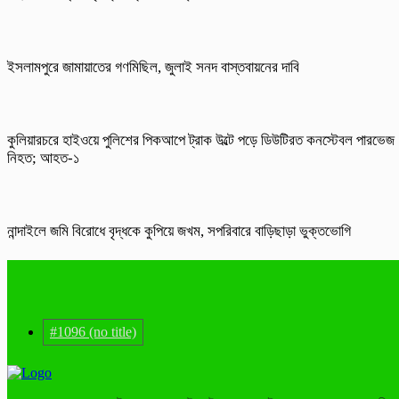
ইসলামপুরে জামায়াতের গণমিছিল, জুলাই সনদ বাস্তবায়নের দাবি
কুলিয়ারচরে হাইওয়ে পুলিশের পিকআপে ট্রাক উল্টে পড়ে ডিউটিরত কনস্টেবল পারভেজ
নিহত; আহত-১
নান্দাইলে জমি বিরোধে বৃদ্ধকে কুপিয়ে জখম, সপরিবারে বাড়িছাড়া ভুক্তভোগি
#1096 (no title)