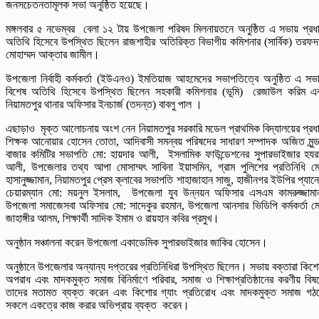
জনসচেতনতামূলক সভা অনুষ্ঠিত হয়েছে।
মঙ্গলবার ৫ নভেম্বর বেলা ১২ টায় উপজেলা পরিষদ মিলনায়তনে অনুষ্ঠিত এ সভায় প্রধ
অতিথি হিসেবে উপস্থিত ছিলেন রাজশাহীর অতিরিক্ত বিভাগীয় কমিশনার (সার্বিক) তরফদ
মোহাম্মদ আক্তার জামীল।
উপজেলা নির্বাহী কর্মকর্তা (ইউএনও) ইমতিয়াজ আহমেদের সভাপতিত্বে অনুষ্ঠিত এ সভ
বিশেষ অতিথি হিসেবে উপস্থিত ছিলেন সহকারী কমিশনার (ভূমি) রেজাউল করিম এ
নিয়ামতপুর থানার অফিসার ইনচার্জ (তদন্ত) বাবলু পাল ।
এছাড়াও মৃক্ত আলোচনায় অংশ নেন
নিয়ামতপুর সরকারি মডেল প্রাথমিক বিদ্যালয়ের প্রধ
শিক্ষক আনোয়ার হোসেন তোতা, আদিবাসী সমন্বয় পরিষদের সাধারণ সম্পাদক অজিত মুন্ড
বাজার কমিটির সভাপতি মো: হায়দার আলী, ইসলামিক ফাউন্ডেশনের সুপারভাইজার হয
আলী, উপজেলার তথ্য আপা মোসাম্মৎ সাবিনা ইয়াসমিন, গ্রাম পুলিশের প্রতিনিধি ম
হাসানুজ্জামান, নিয়ামতপুর প্রেস ক্লাবের সভাপতি শাহাজাহান সাজু, হাজীনগর ইউপির প্যান
চেয়ারম্যান মো: ময়নুল ইসলাম, উপজেলা যুব উন্নয়ন অফিসার এসএম কামরুজ্জামা
উপজেলা সমাজেসবা অফিসার মো: সাদেকুর রহমান, উপজেলা আনসার ভিডিপি কর্মকর্তা ম
জাহাঙ্গীর আলম,
শিক্ষার্থী সাদিক ইমাম ও রায়হান কবির প্রমুখ।
অনুষ্ঠান সঞ্চালনা করেন উপজেলা একাডেমিক সুপারভাইজার জাকির হোসেন।
অনুষ্ঠানে উপজেলার অন্যান্য দপ্তরের প্রতিনিধিরা উপস্থিত ছিলেন। সভায় বক্তারা কিশ
অপরাধ এবং মাদকমুক্ত সমাজ বিনির্মাণে পরিবার, সমাজ ও শিক্ষাপ্রতিষ্ঠানের করণীয় বিষ
তাদের মতামত ব্যক্ত করেন এবং কিশোর গ্যাং প্রতিরোধ এবং মাদকমুক্ত সমাজ গঠ
সকলে একত্রে কাজ করার অভিপ্রায় ব্যক্ত করেন।