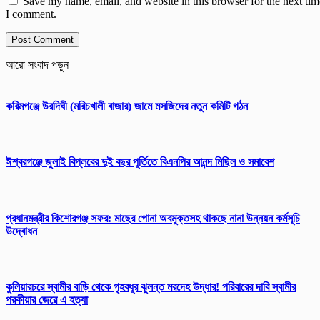
Save my name, email, and website in this browser for the next tim
I comment.
আরো সংবাদ পড়ুন
করিমগঞ্জে উরদিঘী (মরিচখালী বাজার) জামে মসজিদের নতুন কমিটি গঠন
ঈশ্বরগঞ্জে জুলাই বিপ্লবের দুই বছর পূর্তিতে বিএনপির আনন্দ মিছিল ও সমাবেশ
প্রধানমন্ত্রীর কিশোরগঞ্জ সফর: মাছের পোনা অবমুক্তসহ থাকছে নানা উন্নয়ন কর্মসূচি
উদ্বোধন
কুলিয়ারচরে স্বামীর বাড়ি থেকে গৃহবধূর ঝুলন্ত মরদেহ উদ্ধার! পরিবারের দাবি স্বামীর
পরকীয়ার জেরে এ হত্যা