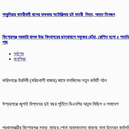
পাকুন্দিয়ায় যাত্রীবাহী বাসের ধাক্কায় অটোরিক্সার দুই যাত্রী নিহত, আহত তিনজন
কিশোরগঞ্জ সরকারি বালক উচ্চ বিদ্যালয়ের ছাত্রাবাসে সবুজের ছোঁয়া, রোপিত হলো ৫ শতাধ
গাছ
সর্বশেষ
জনপ্রিয়
করিমগঞ্জে উরদিঘী (মরিচখালী বাজার) জামে মসজিদের নতুন কমিটি গঠন
ঈশ্বরগঞ্জে জুলাই বিপ্লবের দুই বছর পূর্তিতে বিএনপির আনন্দ মিছিল ও সমাবেশ
প্রধানমন্ত্রীর কিশোরগঞ্জ সফর: মাছের পোনা অবমুক্তসহ থাকছে নানা উন্নয়ন কর্মসূচ