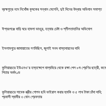
ব্রহ্মপুত্র নদে নিখোঁজ কৃষকের সন্ধান মেলেনি, দুই দিনের উদ্ধার অভিযান সমাপ্ত
ঈশ্বরগঞ্জে বাড়ি ঘরে হামলা ভাংচুর, হত্যার চেষ্টা ও শ্লীলতাহানির অভিযোগ
ইসলামপুরে জামায়াতের গণমিছিল, জুলাই সনদ বাস্তবায়নের দাবি
কুলিয়ারচরে ইউএনও’র হস্তক্ষেপে বাল্যবিয়ে থেকে রক্ষা পেল ৮ম শ্রেণির ছাত্রী, কন
পিতার অর্থদণ্ড
কুলিয়ারচরে সাবেক স্ত্রীর গোপন ছবি ভাইরাল করার হুমকি ও ৫ লাখ টাকা চাঁদা দাবি;
প্রবাসী স্বামীর ৩ বোন গ্রেফতার