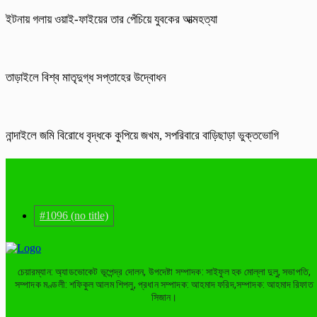
ইটনায় গলায় ওয়াই-ফাইয়ের তার পেঁচিয়ে যুবকের আত্মহত্যা
তাড়াইলে বিশ্ব মাতৃদুগ্ধ সপ্তাহের উদ্বোধন
নান্দাইলে জমি বিরোধে বৃদ্ধকে কুপিয়ে জখম, সপরিবারে বাড়িছাড়া ভুক্তভোগি
#1096 (no title)
চেয়ারম্যান: অ্যাডভোকেট ভূপেন্দ্র দোলন, উপদেষ্টা সম্পাদক: সাইফুল হক মোল্লা দুলু, সভাপতি,
সম্পাদক মণ্ডলী: শফিকুল আলম শিপলু, প্রধান সম্পাদক: আহমাদ ফরিদ,সম্পাদক: আহমাদ রিফাত
সিজান।