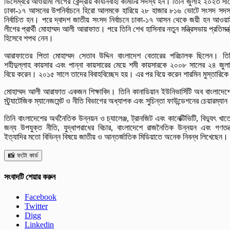
ডিসেম্বরে আওয়ামী লীগের কেন্দ্রীয় কার্যনির্বাহী কমিটির সদস্য হন। তিনি জুলাই ২০২৩ সা
ঢাকা-১৭ আসনের উপনির্বাচনে হিরো আলমকে হারিয়ে ২৮ হাজার ৮১৬ ভোটে সংসদ সদস
নির্বাচিত হন। পরে দ্বাদশ জাতীয় সংসদ নির্বাচনে ঢাকা-১৭ আসন থেকে জয়ী হন আওয়া
লীগের প্রার্থী মোহাম্মদ আলী আরাফাত। পরে তিনি শেখ হাসিনার নতুন মন্ত্রিসভায় প্রতিমন্ত্
হিসেবে শপথ নেন।
আরাফাতের পিতা মোহাম্মদ সেতাব উদ্দিন বাংলাদেশ বেতারের পরিচালক ছিলেন। তি
শহীদুল্লাহ কায়সার এবং পান্না কায়সারের মেয়ে শমী কায়সারকে ২০০৮ সালের ২৪ জুল
বিয়ে করেন। ২০১৫ সালে তাদের বিবাহবিচ্ছেদ হয়। এর পর বিয়ে করেন শারমিন মুস্তারিক
মোহাম্মদ আলী আরাফাত একজন শিক্ষাবিদ। তিনি কানাডিয়ান ইউনিভার্সিটি অব বাংলাদেশ
স্ট্র্যাটেজিক ম্যানেজমেন্ট ও নীতি বিভাগের অধ্যাপক এবং সুচিন্তা ফাউন্ডেশনের চেয়ারম্যা
তিনি বাংলাদেশের অর্থনৈতিক উন্নয়ন ও চ্যালেঞ্জ, ট্রানজিট এবং কানেক্টিভিটি, বিদ্যুৎ খাত
জন্য উপযুক্ত নীতি, যুদ্ধাপরাধের বিচার, বাংলাদেশে রাজনৈতিক উন্নয়ন এবং গণতন্ত
ইত্যাদির মতো বিভিন্ন বিষয়ে জাতীয় ও আন্তর্জাতিক মিডিয়াতে অনেক নিবন্ধ লিখেছেন।
📸 ফটো কার্ড
সংবাদটি শেয়ার করুন
Facebook
Twitter
Digg
Linkedin