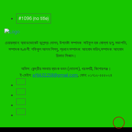
#1096 (no title)
চেয়ারম্যান: অ্যাডভোকেট ভূপেন্দ্র দোলন, উপদেষ্টা সম্পাদক: সাইফুল হক মোল্লা দুলু, সভাপতি,
সম্পাদক মণ্ডলী: শফিকুল আলম শিপলু, প্রধান সম্পাদক: আহমাদ ফরিদ,সম্পাদক: আহমাদ
রিফাত সিজান।
অফিস: কেন্দ্রীয় সমবায় ব্যাংক ভবন (দোতলা), খরমপট্টি, কিশোরগঞ্জ।
ই-মেইল:
af6632258@gmail.com
, ফোন: ০১৭১২-৫৫৫০২৪