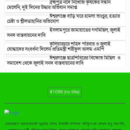
ব্রহ্মপুত্র নদে নিখোঁজ কৃষকের সন্ধান
মেলেনি, দুই দিনের উদ্ধার অভিযান সমাপ্ত
ঈশ্বরগঞ্জে বাড়ি ঘরে হামলা ভাংচুর, হত্যার
চেষ্টা ও শ্লীলতাহানির অভিযোগ
ইসলামপুরে জামায়াতের গণমিছিল, জুলাই
সনদ বাস্তবায়নের দাবি
কুলিয়ারচরে শহিদ পরিবার ও জুলাই
যোদ্ধাদের সংবর্ধনা দিলেন প্রতিমন্ত্রী শরীফুল আলম এমপি
ঈশ্বরগঞ্জে ছাত্রশিবিরের বিক্ষোভ মিছিল ও
সমাবেশ থেকে জুলাই সনদ বাস্তবায়নের দাবি
নৌকার পাটাতন তুলতে নদীতে নেমে
হারিয়ে গেলেন সাইফুল
তাড়াইলে জুলাই গণঅভ্যুত্থান দিবস পালন,
সংবর্ধনা পেলেন জুলাই যোদ্ধারা
#1096 (no title)
ইটনায় জুলাই গণঅভ্যুত্থান দিবস পালন
চেয়ারম্যান: অ্যাডভোকেট ভূপেন্দ্র দোলন, উপদেষ্টা সম্পাদক: সাইফুল হক মোল্লা দুলু, সভাপতি,