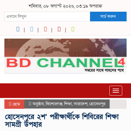
শনিবার, ০৮ অগাস্ট ২০২৬, ০৩:১৯ অপরাহ্ন
সার্চ করুন
Toggle
navigat
অনুষ্ঠান
,
কিশোরগঞ্জ
,
শিক্ষা
,
সারাদেশ
,
হোসেনপুর
হোম
হোসেনপুরে ২শ’ পরীক্ষার্থীকে শিবিরের শিক্ষা
সামগ্রী উপহার