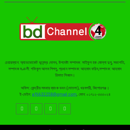
নৌকার পাটাতন তুলতে নদীতে নেমে
হারিয়ে গেলেন সাইফুল
তাড়াইলে জুলাই গণঅভ্যুত্থান দিবস
পালন, সংবর্ধনা পেলেন জুলাই যোদ্ধারা
ইটনায় জুলাই গণঅভ্যুত্থান দিবস পালন
চেয়ারম্যান: অ্যাডভোকেট ভূপেন্দ্র দোলন, উপদেষ্টা সম্পাদক: সাইফুল হক মোল্লা দুলু, সভাপতি,
সম্পাদক মণ্ডলী: শফিকুল আলম শিপলু, প্রধান সম্পাদক: আহমাদ ফরিদ,সম্পাদক: আহমাদ
রিফাত সিজান।
জুলাই গণঅভ্যুত্থান দিবসে কিশোরগঞ্জে
আলোচনাসভা ও সংবর্ধনা
অফিস: কেন্দ্রীয় সমবায় ব্যাংক ভবন (দোতলা), খরমপট্টি, কিশোরগঞ্জ।
ই-মেইল:
af6632258@gmail.com
, ফোন: ০১৭১২-৫৫৫০২৪
হোসেনপুর সরকারি মডেল পাইলট স্কুল
এন্ড কলেজে জুলাই গণঅভ্যুত্থান দিবস
পালিত