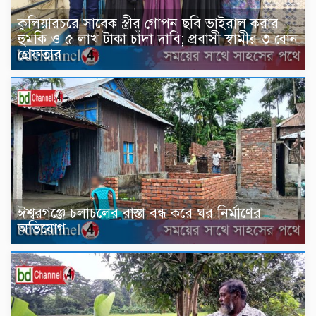
কুলিয়ারচরে সাবেক স্ত্রীর গোপন ছবি ভাইরাল করার
হুমকি ও ৫ লাখ টাকা চাঁদা দাবি; প্রবাসী স্বামীর ৩ বোন
গ্রেফতার
ঈশ্বরগঞ্জে চলাচলের রাস্তা বন্ধ করে ঘর নির্মাণের
অভিযোগ