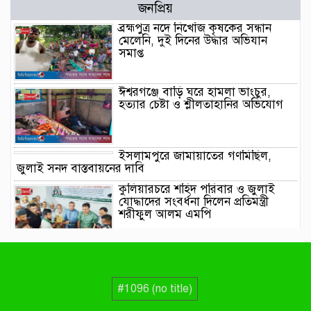
জনপ্রিয়
ব্রহ্মপুত্র নদে নিখোঁজ কৃষকের সন্ধান
মেলেনি, দুই দিনের উদ্ধার অভিযান
সমাপ্ত
ঈশ্বরগঞ্জে বাড়ি ঘরে হামলা ভাংচুর,
হত্যার চেষ্টা ও শ্লীলতাহানির অভিযোগ
ইসলামপুরে জামায়াতের গণমিছিল,
জুলাই সনদ বাস্তবায়নের দাবি
কুলিয়ারচরে শহিদ পরিবার ও জুলাই
যোদ্ধাদের সংবর্ধনা দিলেন প্রতিমন্ত্রী
শরীফুল আলম এমপি
ঈশ্বরগঞ্জে ছাত্রশিবিরের বিক্ষোভ মিছিল
ও সমাবেশ থেকে জুলাই সনদ
বাস্তবায়নের দাবি
#1096 (no title)