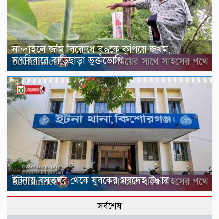
নান্দাইলে জমি বিরোধে বৃদ্ধকে কুপিয়ে জখম,
সপরিবারে বাড়িছাড়া ভুক্তভোগি
ইটনায় বসতঘর থেকে যুবকের মরদেহ উদ্ধার
সর্বশেষ