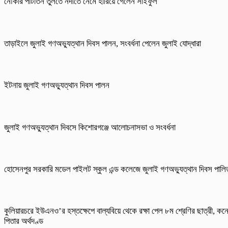
নৌকার পাটাতন তুলতে নদীতে নেমে হারিয়ে গেলেন সাইফুল
তাড়াইলে জুলাই গণঅভ্যুত্থান দিবস পালন, সংবর্ধনা পেলেন জুলাই যোদ্ধারা
ইটনায় জুলাই গণঅভ্যুত্থান দিবস পালন
জুলাই গণঅভ্যুত্থান দিবসে কিশোরগঞ্জে আলোচনাসভা ও সংবর্ধনা
হোসেনপুর সরকারি মডেল পাইলট স্কুল এন্ড কলেজে জুলাই গণঅভ্যুত্থান দিবস পালি
কুলিয়ারচরে ইউএনও’র হস্তক্ষেপে বাল্যবিয়ে থেকে রক্ষা পেল ৮ম শ্রেণির ছাত্রী, কন
পিতার অর্থদণ্ড