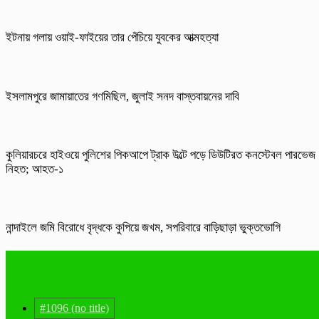
ইটনায় গলায় ওয়াই-ফাইয়ের তার পেঁচিয়ে যুবকের আত্মহত্যা
ইসলামপুরে জামায়াতের গণমিছিল, জুলাই সনদ বাস্তবায়নের দাবি
কুলিয়ারচরে হাইওয়ে পুলিশের পিকআপে ট্রাক উল্টে পড়ে ডিউটিরত কনস্টেবল পারভেজ
নিহত; আহত-১
নান্দাইলে জমি বিরোধে বৃদ্ধকে কুপিয়ে জখম, সপরিবারে বাড়িছাড়া ভুক্তভোগি
#1096 (no title)