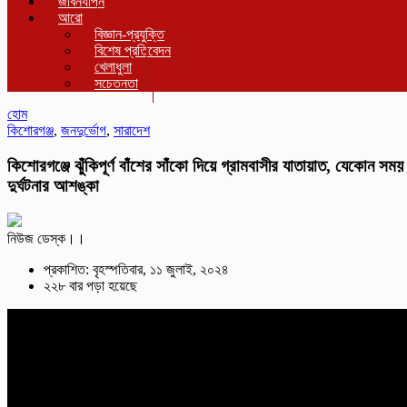
জীবনযাপন
আরো
বিজ্ঞান-প্রযুক্তি
বিশেষ প্রতিবেদন
খেলাধুলা
সচেতনতা
হোম
কিশোরগঞ্জ
,
জনদুর্ভোগ
,
সারাদেশ
কিশোরগঞ্জে ঝুঁকিপূর্ণ বাঁশের সাঁকো দিয়ে গ্রামবাসীর যাতায়াত, যেকোন সময়
দুর্ঘটনার আশঙ্কা
নিউজ ডেস্ক।।
প্রকাশিত: বৃহস্পতিবার, ১১ জুলাই, ২০২৪
২২৮ বার পড়া হয়েছে