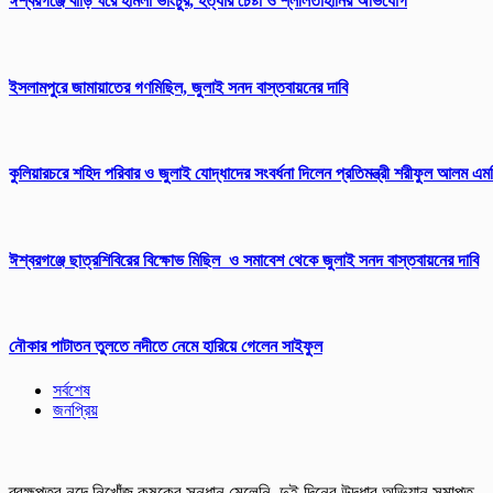
ঈশ্বরগঞ্জে বাড়ি ঘরে হামলা ভাংচুর, হত্যার চেষ্টা ও শ্লীলতাহানির অভিযোগ
ইসলামপুরে জামায়াতের গণমিছিল, জুলাই সনদ বাস্তবায়নের দাবি
কুলিয়ারচরে শহিদ পরিবার ও জুলাই যোদ্ধাদের সংবর্ধনা দিলেন প্রতিমন্ত্রী শরীফুল আলম এম
ঈশ্বরগঞ্জে ছাত্রশিবিরের বিক্ষোভ মিছিল ও সমাবেশ থেকে জুলাই সনদ বাস্তবায়নের দাবি
নৌকার পাটাতন তুলতে নদীতে নেমে হারিয়ে গেলেন সাইফুল
সর্বশেষ
জনপ্রিয়
ব্রহ্মপুত্র নদে নিখোঁজ কৃষকের সন্ধান মেলেনি, দুই দিনের উদ্ধার অভিযান সমাপ্ত