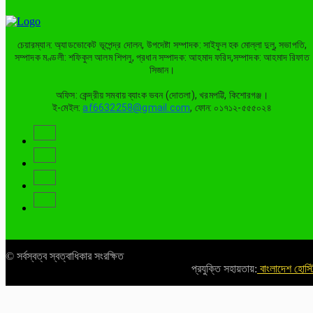
চেয়ারম্যান: অ্যাডভোকেট ভূপেন্দ্র দোলন, উপদেষ্টা সম্পাদক: সাইফুল হক মোল্লা দুলু, সভাপতি,
সম্পাদক মণ্ডলী: শফিকুল আলম শিপলু, প্রধান সম্পাদক: আহমাদ ফরিদ,সম্পাদক: আহমাদ রিফাত
সিজান।
অফিস: কেন্দ্রীয় সমবায় ব্যাংক ভবন (দোতলা), খরমপট্টি, কিশোরগঞ্জ।
ই-মেইল:
af6632258@gmail.com
, ফোন: ০১৭১২-৫৫৫০২৪
© সর্বস্বত্ব স্বত্বাধিকার সংরক্ষিত
প্রযুক্তি সহায়তায়:
বাংলাদেশ হোস্ট