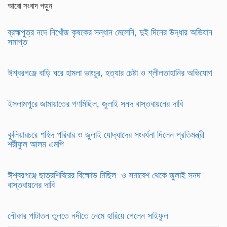
আরো সংবাদ পড়ুন
ব্রহ্মপুত্র নদে নিখোঁজ কৃষকের সন্ধান মেলেনি, দুই দিনের উদ্ধার অভিযান
সমাপ্ত
ঈশ্বরগঞ্জে বাড়ি ঘরে হামলা ভাংচুর, হত্যার চেষ্টা ও শ্লীলতাহানির অভিযোগ
ইসলামপুরে জামায়াতের গণমিছিল, জুলাই সনদ বাস্তবায়নের দাবি
কুলিয়ারচরে শহিদ পরিবার ও জুলাই যোদ্ধাদের সংবর্ধনা দিলেন প্রতিমন্ত্রী
শরীফুল আলম এমপি
ঈশ্বরগঞ্জে ছাত্রশিবিরের বিক্ষোভ মিছিল ও সমাবেশ থেকে জুলাই সনদ
বাস্তবায়নের দাবি
নৌকার পাটাতন তুলতে নদীতে নেমে হারিয়ে গেলেন সাইফুল