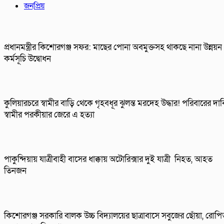
জনপ্রিয়
প্রধানমন্ত্রীর কিশোরগঞ্জ সফর: মাছের পোনা অবমুক্তসহ থাকছে নানা উন্নয়ন
কর্মসূচি উদ্বোধন
কুলিয়ারচরে স্বামীর বাড়ি থেকে গৃহবধূর ঝুলন্ত মরদেহ উদ্ধার! পরিবারের দাব
স্বামীর পরকীয়ার জেরে এ হত্যা
পাকুন্দিয়ায় যাত্রীবাহী বাসের ধাক্কায় অটোরিক্সার দুই যাত্রী নিহত, আহত
তিনজন
কিশোরগঞ্জ সরকারি বালক উচ্চ বিদ্যালয়ের ছাত্রাবাসে সবুজের ছোঁয়া, রোপ