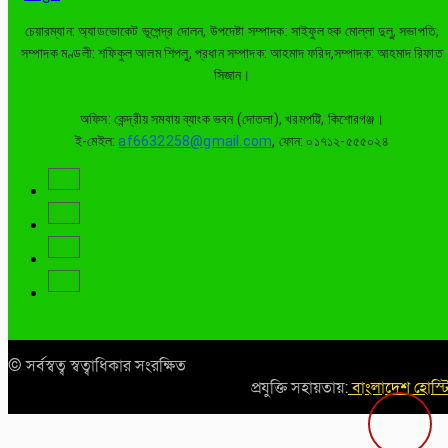
চেয়ারম্যান: অ্যাডভোকেট ভূপেন্দ্র দোলন, উপদেষ্টা সম্পাদক: সাইফুল হক মোল্লা দুলু, সভাপতি,
সম্পাদক মণ্ডলী: শফিকুল আলম শিপলু, প্রধান সম্পাদক: আহমাদ ফরিদ,সম্পাদক: আহমাদ রিফাত
সিজান।
অফিস: কেন্দ্রীয় সমবায় ব্যাংক ভবন (দোতলা), খরমপট্টি, কিশোরগঞ্জ।
ই-মেইল:
af6632258@gmail.com
, ফোন: ০১৭১২-৫৫৫০২৪
© সর্বস্বত্ব স্বত্বাধিকার সংরক্ষিত
প্রযুক্তি সহায়তায়:
বাংলাদেশ হোস্ট