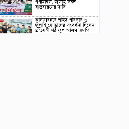
গণমিছিল, জুলাই সনদ
বাস্তবায়নের দাবি
কুলিয়ারচরে শহিদ পরিবার ও
জুলাই যোদ্ধাদের সংবর্ধনা দিলেন
প্রতিমন্ত্রী শরীফুল আলম এমপি
ঈশ্বরগঞ্জে ছাত্রশিবিরের বিক্ষোভ
মিছিল ও সমাবেশ থেকে জুলাই
সনদ বাস্তবায়নের দাবি
নৌকার পাটাতন তুলতে নদীতে
নেমে হারিয়ে গেলেন সাইফুল
তাড়াইলে জুলাই গণঅভ্যুত্থান
দিবস পালন, সংবর্ধনা পেলেন
জুলাই যোদ্ধারা
ইটনায় জুলাই গণঅভ্যুত্থান দিবস
পালন