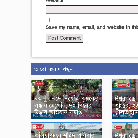
Website
Save my name, email, and website in this
আরো সংবাদ পড়ুন
ব্রহ্মপুত্র নদে নিখোঁজ কৃষকের
ঈশ্বরগঞ্জ
সন্ধান মেলেনি, দুই দিনের
ভাংচুর, হত
উদ্ধার অভিযান সমাপ্ত
শ্লীলতাহ
কুলিয়ারচরে শহিদ পরিবার
ঈশ্বরগঞ্জে