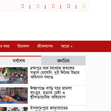
ির খবর
বিনোদন
জীবনযাপন
আরো
সর্বশেষ
জনপ্রিয়
ব্রহ্মপুত্র নদে নিখোঁজ কৃষকের
সন্ধান মেলেনি, দুই দিনের উদ্ধার
অভিযান সমাপ্ত
ঈশ্বরগঞ্জে বাড়ি ঘরে হামলা
ভাংচুর, হত্যার চেষ্টা ও
শ্লীলতাহানির অভিযোগ
ইসলামপুরে জামায়াতের