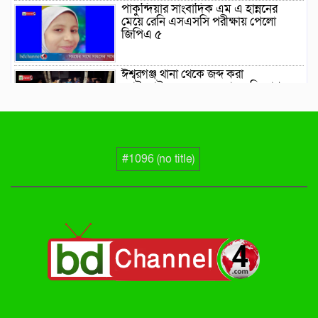
পাকুন্দিয়ার সাংবাদিক এম এ হান্ননের
মেয়ে রেনি এসএসসি পরীক্ষায় পেলো
জিপিএ ৫
ঈশ্বরগঞ্জ থানা থেকে জব্দ করা
মোটরসাইকেল ছেড়ে দেয়ার অভিযোগ
করিমগঞ্জে উরদিঘী (মরিচখালী বাজার)
জামে মসজিদের নতুন কমিটি গঠন
#1096 (no title)
ঈশ্বরগঞ্জে জুলাই বিপ্লবের দুই বছর পূর্তিতে
বিএনপির আনন্দ মিছিল ও সমাবেশ
প্রধানমন্ত্রীর কিশোরগঞ্জ সফর: মাছের পোনা
অবমুক্তসহ থাকছে নানা উন্নয়ন কর্মসূচি
উদ্বোধন