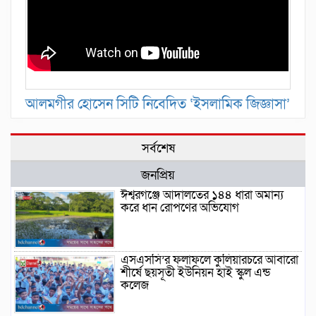
আলমগীর হোসেন সিটি নিবেদিত ‘ইসলামিক জিজ্ঞাসা’
সর্বশেষ
জনপ্রিয়
ঈশ্বরগঞ্জে আদালতের ১৪৪ ধারা অমান্য
করে ধান রোপণের অভিযোগ
এসএসসি’র ফলাফলে কুলিয়ারচরে আবারো
শীর্ষে ছয়সূতী ইউনিয়ন হাই স্কুল এন্ড
কলেজ