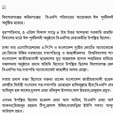
কিশোরগঞ্জের করিমগঞ্জের বিএনপি পরিবারের আয়োজনে ঈদ পুর্নমিল
অনুষ্ঠিত হয়েছে।
বৃহস্পতিবার, ৩ এপ্রিল বিকাল সাড়ে ৪ টায় উত্তর আশতকা সরকারি প্রাথম
বিদ্যালয় মাঠে ঈদ পুর্নমিলনী অনুষ্ঠানে বিএনপির নেতাকর্মীরা উপস্থিত ছিলেন।
ঢাকা বার এসোসিয়েশনের এ.পি.পি ও বাংলাদেশ সুপ্রীম কোর্টের অ্যাডভোক
মো:রিযাজ উদ্দিন সরকারের সভাপতিত্বে ও জাহাঙ্গীরনগর বিশ্ববিদ্যালয় শা
বাংলাদেশ জাতীয়তাবাদী ছাত্রদলের যুগ্ন আহ্বায়ক হাসান শাহরিয়ার রামিম
সঞ্চালনায় অনুষ্ঠানে প্রধান অতিথি হিসেবে উপস্থিত ছিলেন কিশোরগঞ্জ জে
বিএনপির সহ-সভাপতি অ্যাডভোকেট জাহাঙ্গীর আলম মোল্লা।
সভায় প্রধান বক্তা হিসেবে বক্তব্য রাখেন বাংলাদেশ জাতীয়তাবাদী ছাত্র
কেন্দ্রীয় নির্বাহী সংসদের সহ-সভাপতি মোহাম্মদ হাফিজুল্লাহ হীরা,বিএনপি নে
আমিনুল হক কাদের,যুবদল নেতা রফিকুল ইসলাম,আল ইমরান,রেজুয়ান প্রমুখ।
এসময় উপস্থিত ছিলেন ছাত্রদল নেতা আল আমিন, বিএনপি নেতা আল
আকবর,মিজানুর রহমান টিপু,হেলাল উদ্দিন,বারঘড়িয়া ইউপি সদস্য আব্দ
আউয়াল প্রমুখ।