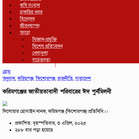
কৃষি সংবাদ
চাকরির খবর
বিনোদন
জীবনযাপন
আরো
বিজ্ঞান-প্রযুক্তি
বিশেষ প্রতিবেদন
খেলাধুলা
সচেতনতা
হোম
অনুবাদ
,
করিমগঞ্জ
,
কিশোরগঞ্জ
,
রাজনীতি
,
সারাদেশ
করিমগঞ্জের জাতীয়তাবাদী পরিবারের ঈদ পুর্নমিলনী
দিলোয়ার হোসাইন নানক, করিমগঞ্জ (কিশোরগঞ্জ) প্রতিনিধি।।
প্রকাশিত: বৃহস্পতিবার, ৩ এপ্রিল, ২০২৫
২৮৮ বার পড়া হয়েছে