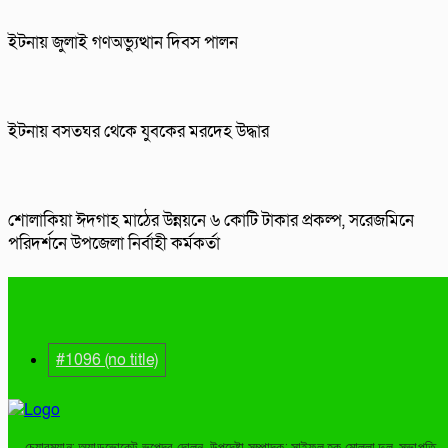
ইটনায় জুলাই গণঅভ্যুত্থান দিবস পালন
ইটনায় বসতঘর থেকে যুবকের মরদেহ উদ্ধার
শোলাকিয়া ঈদগাহ মাঠের উন্নয়নে ৬ কোটি টাকার প্রকল্প, সরেজমিনে
পরিদর্শনে উপজেলা নির্বাহী কর্মকর্তা
#1096 (no title)
চেয়ারম্যান: অ্যাডভোকেট ভূপেন্দ্র দোলন, উপদেষ্টা সম্পাদক: সাইফুল হক মোল্লা দুলু, সভাপতি,