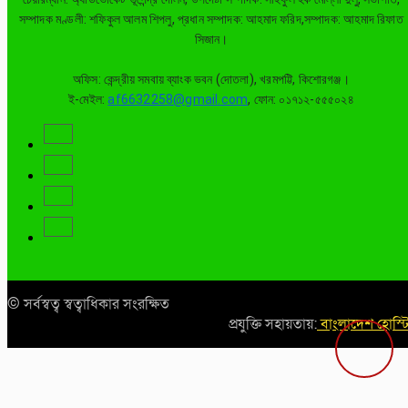
সম্পাদক মণ্ডলী: শফিকুল আলম শিপলু, প্রধান সম্পাদক: আহমাদ ফরিদ,সম্পাদক: আহমাদ রিফাত
সিজান।
অফিস: কেন্দ্রীয় সমবায় ব্যাংক ভবন (দোতলা), খরমপট্টি, কিশোরগঞ্জ।
ই-মেইল:
af6632258@gmail.com
, ফোন: ০১৭১২-৫৫৫০২৪
© সর্বস্বত্ব স্বত্বাধিকার সংরক্ষিত
প্রযুক্তি সহায়তায়:
বাংলাদেশ হোস্ট