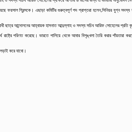
্দুল্লাহ ও সদস্য সচিব আরিফ সোহেলের স্বাক্ষরে আগামী ৬ মাসের জন্য এ কমিটির অনুমোদন দ
ছে ফয়সাল প্রিন্সকে। এছাড়া কমিটির গুরুত্বপূর্ণ পদ প্রাপ্তরা হলেন,সিনিয়র যুগ্ন সদস
িরোধী ছাত্র আন্দোলনের আহ্বায়ক হাসনাত আব্দুল্লাহ ও সদস্য সচিব আরিফ সোহেলের প্রতি 
ব্যর্থ রাষ্ট্রে পরিণত করেছে। ভারতে পালিয়ে থেকে আবার বিশৃঙ্খলা তৈরি করার পাঁয়তার
া লড়াই করে যাবো।