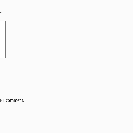
*
me I comment.