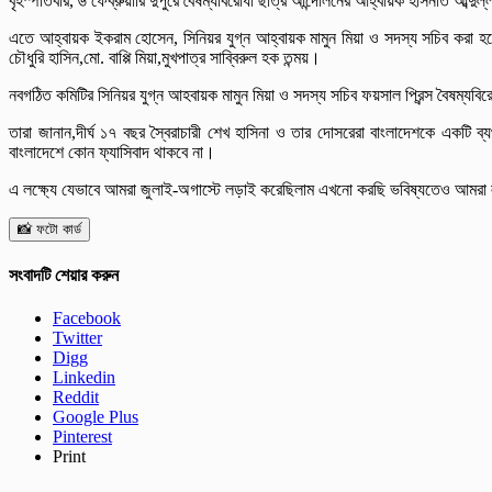
বৃহস্পতিবার, ৬ ফেব্রুয়ারি দুপুরে বৈষম্যবিরোধী ছাত্র আন্দোলনের আহ্বায়ক হাসনাত আব
এতে আহ্বায়ক ইকরাম হোসেন, সিনিয়র যুগ্ন আহ্বায়ক মামুন মিয়া ও সদস্য সচিব করা হয়ে
চৌধুরি হাসিন,মো. বাপ্পি মিয়া,মুখপাত্র সাব্বিরুল হক তন্ময়।
নবগঠিত কমিটির সিনিয়র যুগ্ন আহবায়ক মামুন মিয়া ও সদস্য সচিব ফয়সাল প্রিন্স বৈষম্যব
তারা জানান,দীর্ঘ ১৭ বছর স্বৈরাচারী শেখ হাসিনা ও তার দোসরেরা বাংলাদেশকে একটি 
বাংলাদেশে কোন ফ্যাসিবাদ থাকবে না।
এ লক্ষ্যে যেভাবে আমরা জুলাই-অগাস্টে লড়াই করেছিলাম এখনো করছি ভবিষ্যতেও আমর
📸 ফটো কার্ড
সংবাদটি শেয়ার করুন
Facebook
Twitter
Digg
Linkedin
Reddit
Google Plus
Pinterest
Print