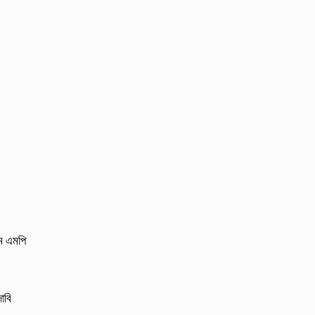
লম এমপি
াবি