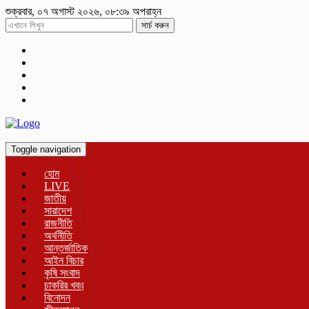
শুক্রবার, ০৭ অগাস্ট ২০২৬, ০৮:৩৯ অপরাহ্ন
সার্চ করুন
Toggle navigation
হোম
LIVE
জাতীয়
সারাদেশ
রাজনীতি
অর্থনীতি
আন্তর্জাতিক
আইন বিচার
কৃষি সংবাদ
চাকরির খবর
বিনোদন