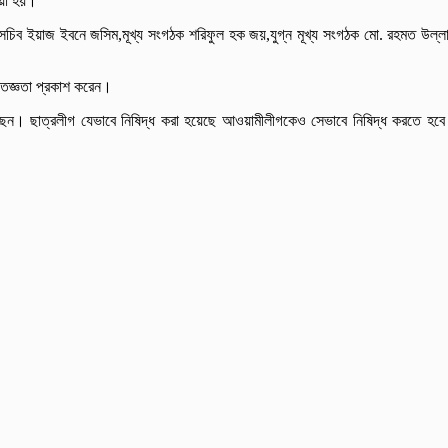
েয়া হয়।
্য সচিব ইয়াজ ইবনে জসিম,মূখ্য সংগঠক শরিফুল হক জয়,যুগ্ন মূখ্য সংগঠক মো. রহমত উল্ল
কৃতজ্ঞতা প্রকাশ করেন।
া করছেন। ছাত্রলীগ যেভাবে নিষিদ্ধ করা হয়েছে আওয়ামীলীগকেও সেভাবে নিষিদ্ধ করতে হব