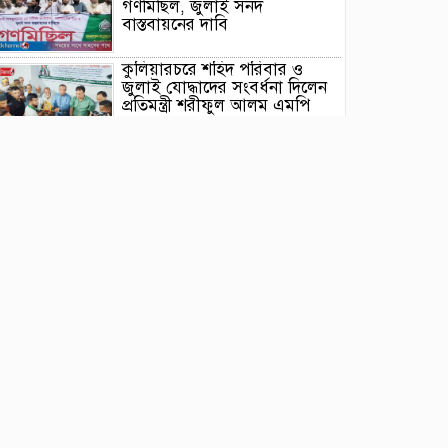
গণমিছিল, জুলাই সনদ
বাস্তবায়নের দাবি
কুলিয়ারচরে শহিদ পরিবার ও
জুলাই যোদ্ধাদের সংবর্ধনা দিলেন
প্রতিমন্ত্রী শরীফুল আলম এমপি
ঈশ্বরগঞ্জে ছাত্রশিবিরের বিক্ষোভ
মিছিল ও সমাবেশ থেকে জুলাই
সনদ বাস্তবায়নের দাবি
নৌকার পাটাতন তুলতে নদীতে
নেমে হারিয়ে গেলেন সাইফুল
তাড়াইলে জুলাই গণঅভ্যুত্থান
দিবস পালন, সংবর্ধনা পেলেন
জুলাই যোদ্ধারা
ইটনায় জুলাই গণঅভ্যুত্থান দিবস
পালন