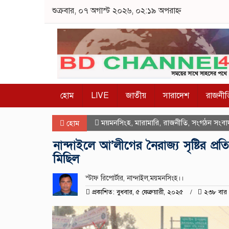
শুক্রবার, ০৭ অগাস্ট ২০২৬, ০২:১৯ অপরাহ্ন
হোম
LIVE
জাতীয়
সারাদেশ
রাজনীত
ময়মনসিংহ
,
মারামারি
,
রাজনীতি
,
সংগঠন সংবা
হোম
নান্দাইলে আ’লীগের নৈরাজ্য সৃষ্টির প্
মিছিল
স্টাফ রিপোর্টার, নান্দাইল,ময়মনসিংহ।।
প্রকাশিত: বুধবার, ৫ ফেব্রুয়ারী, ২০২৫
২৩৮ বার 