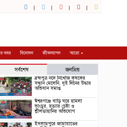
ির খবর
বিনোদন
জীবনযাপন
আরো
সর্বশেষ
জনপ্রিয়
ব্রহ্মপুত্র নদে নিখোঁজ কৃষকের
সন্ধান মেলেনি, দুই দিনের উদ্ধার
অভিযান সমাপ্ত
ঈশ্বরগঞ্জে বাড়ি ঘরে হামলা
ভাংচুর, হত্যার চেষ্টা ও
শ্লীলতাহানির অভিযোগ
ইসলামপুরে জামায়াতের