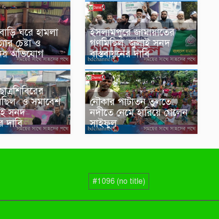
ে বাড়ি ঘরে হামলা
ইসলামপুরে জামায়াতের
্যার চেষ্টা ও
গণমিছিল, জুলাই সনদ
ানির অভিযোগ
বাস্তবায়নের দাবি
 ছাত্রশিবিরের
মিছিল ও সমাবেশ
নৌকার পাটাতন তুলতে
াই সনদ
নদীতে নেমে হারিয়ে গেলেন
ের দাবি
সাইফুল
#1096 (no title)