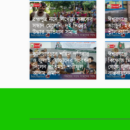
ব্রহ্মপুত্র নদে নিখোঁজ কৃষকের
ঈশ্বরগঞ্জ
সন্ধান মেলেনি, দুই দিনের
ভাংচুর, হত
উদ্ধার অভিযান সমাপ্ত
শ্লীলতাহ
কুলিয়ারচরে শহিদ পরিবার
ঈশ্বরগঞ্জে
ও জুলাই যোদ্ধাদের সংবর্ধনা
বিক্ষোভ 
দিলেন প্রতিমন্ত্রী শরীফুল
থেকে জুল
আলম এমপি
বাস্তবায়ন