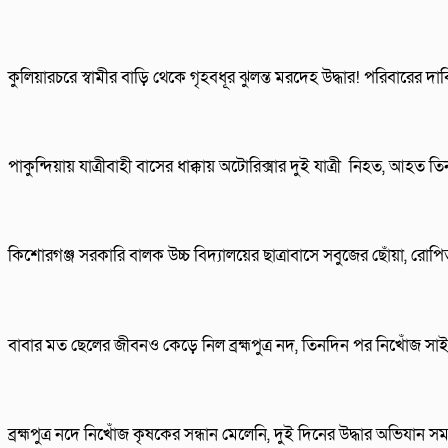
কুলিয়ারচরে স্বামীর বাড়ি থেকে গৃহবধূর ঝুলন্ত মরদেহ উদ্ধার! পরিবারের দা
পাকুন্দিয়ায় যাত্রীবাহী বাসের ধাক্কায় অটোরিক্সার দুই যাত্রী নিহত, আহত 
কিশোরগঞ্জ সরকারি বালক উচ্চ বিদ্যালয়ের ছাত্রাবাসে সবুজের ছোঁয়া, র
বাবার মত ছেলের জীবনও কেড়ে নিল ব্রহ্মপুত্র নদ, তিনদিন পর নিখোঁজ স
ব্রহ্মপুত্র নদে নিখোঁজ কৃষকের সন্ধান মেলেনি, দুই দিনের উদ্ধার অভিযান সমা