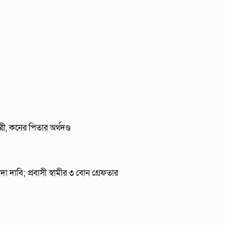
রী, কনের পিতার অর্থদণ্ড
া দাবি; প্রবাসী স্বামীর ৩ বোন গ্রেফতার