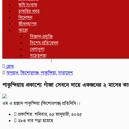
কৃষি সংবাদ
চাকরির খবর
বিনোদন
জীবনযাপন
আরো
বিজ্ঞান-প্রযুক্তি
বিশেষ প্রতিবেদন
খেলাধুলা
সচেতনতা
হোম
অপরাধ
,
কিশোরগঞ্জ
,
পাকুন্দিয়া
,
সারাদেশ
পাকুন্দিয়ায় প্রকাশ্যে গাঁজা সেবনে দায়ে একজনের ২ মাসের কার
এম এ হান্নান পাকুন্দিয়া (কিশোরগঞ্জ) প্রতিনিধি।।
প্রকাশিত: শনিবার, ২৫ জানুয়ারী, ২০২৫
২৮৪ বার পড়া হয়েছে