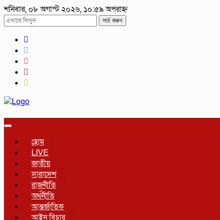
শনিবার, ০৮ অগাস্ট ২০২৬, ১০:৫৯ অপরাহ্ন
সার্চ করুন
Toggle
navigation
হোম
LIVE
জাতীয়
সারাদেশ
রাজনীতি
অর্থনীতি
আন্তর্জাতিক
আইন বিচার