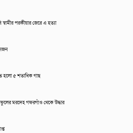
বি স্বামীর পরকীয়ার জেরে এ হত্যা
তিনজন
োপিত হলো ৫ শতাধিক গাছ
াইফুলের মরদেহ গফরগাঁও থেকে উদ্ধার
প্ত