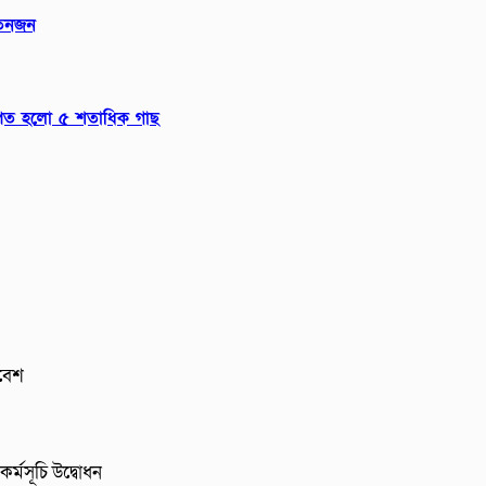
 তিনজন
রোপিত হলো ৫ শতাধিক গাছ
াবেশ
র্মসূচি উদ্বোধন