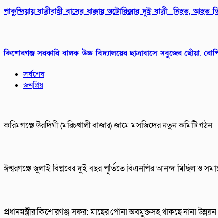
পাকুন্দিয়ায় যাত্রীবাহী বাসের ধাক্কায় অটোরিক্সার দুই যাত্রী নিহত, আহত
কিশোরগঞ্জ সরকারি বালক উচ্চ বিদ্যালয়ের ছাত্রাবাসে সবুজের ছোঁয়া, 
সর্বশেষ
জনপ্রিয়
করিমগঞ্জে উরদিঘী (মরিচখালী বাজার) জামে মসজিদের নতুন কমিটি গঠন
ঈশ্বরগঞ্জে জুলাই বিপ্লবের দুই বছর পূর্তিতে বিএনপির আনন্দ মিছিল ও সম
প্রধানমন্ত্রীর কিশোরগঞ্জ সফর: মাছের পোনা অবমুক্তসহ থাকছে নানা উন্নয়ন ক