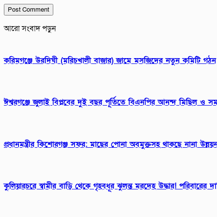
আরো সংবাদ পড়ুন
করিমগঞ্জে উরদিঘী (মরিচখালী বাজার) জামে মসজিদের নতুন কমিটি গঠন
ঈশ্বরগঞ্জে জুলাই বিপ্লবের দুই বছর পূর্তিতে বিএনপির আনন্দ মিছিল ও স
প্রধানমন্ত্রীর কিশোরগঞ্জ সফর: মাছের পোনা অবমুক্তসহ থাকছে নানা উন্নয়ন
কুলিয়ারচরে স্বামীর বাড়ি থেকে গৃহবধূর ঝুলন্ত মরদেহ উদ্ধার! পরিবারের দ