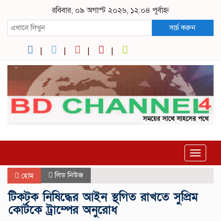
রবিবার, ০৯ অগাস্ট ২০২৬, ১২:০৪ পূর্বাহ্ন
সার্চ করুন
Toggle
navigat
লিড নিউজ
হোম
টিকটক নিষিদ্ধের আইন স্থগিত রাখতে সুপ্রিম
কোর্টকে ট্রাম্পের অনুরোধ