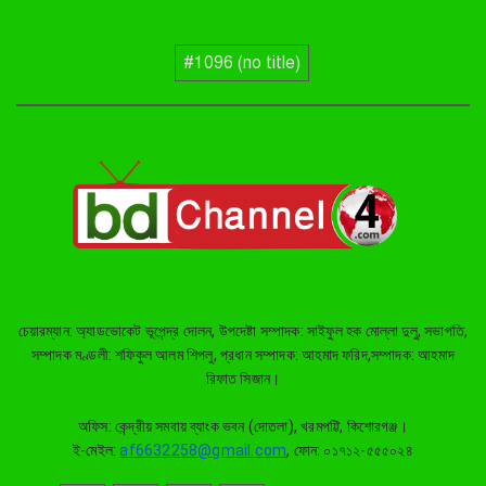
বাবার মত ছেলের জীবনও কেড়ে নিল
ব্রহ্মপুত্র নদ, তিনদিন পর নিখোঁজ
সাইফুলের মরদেহ গফরগাঁও
#1096 (no title)
থেকে উদ্ধার
ব্রহ্মপুত্র নদে নিখোঁজ কৃষকের সন্ধান
মেলেনি, দুই দিনের উদ্ধার অভিযান
সমাপ্ত
ঈশ্বরগঞ্জে বাড়ি ঘরে হামলা ভাংচুর,
হত্যার চেষ্টা ও শ্লীলতাহানির অভিযোগ
ইসলামপুরে জামায়াতের গণমিছিল,
জুলাই সনদ বাস্তবায়নের দাবি
চেয়ারম্যান: অ্যাডভোকেট ভূপেন্দ্র দোলন, উপদেষ্টা সম্পাদক: সাইফুল হক মোল্লা দুলু, সভাপতি,
সম্পাদক মণ্ডলী: শফিকুল আলম শিপলু, প্রধান সম্পাদক: আহমাদ ফরিদ,সম্পাদক: আহমাদ
রিফাত সিজান।
অফিস: কেন্দ্রীয় সমবায় ব্যাংক ভবন (দোতলা), খরমপট্টি, কিশোরগঞ্জ।
ই-মেইল:
af6632258@gmail.com
, ফোন: ০১৭১২-৫৫৫০২৪