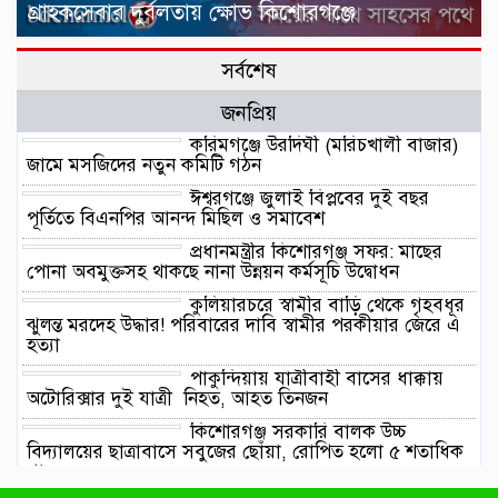
গ্রাহকসেবার দুর্বলতায় ক্ষোভ কিশোরগঞ্জে
সর্বশেষ
জনপ্রিয়
করিমগঞ্জে উরদিঘী (মরিচখালী বাজার)
জামে মসজিদের নতুন কমিটি গঠন
ঈশ্বরগঞ্জে জুলাই বিপ্লবের দুই বছর
পূর্তিতে বিএনপির আনন্দ মিছিল ও সমাবেশ
প্রধানমন্ত্রীর কিশোরগঞ্জ সফর: মাছের
পোনা অবমুক্তসহ থাকছে নানা উন্নয়ন কর্মসূচি উদ্বোধন
কুলিয়ারচরে স্বামীর বাড়ি থেকে গৃহবধূর
ঝুলন্ত মরদেহ উদ্ধার! পরিবারের দাবি স্বামীর পরকীয়ার জেরে এ
হত্যা
পাকুন্দিয়ায় যাত্রীবাহী বাসের ধাক্কায়
অটোরিক্সার দুই যাত্রী নিহত, আহত তিনজন
কিশোরগঞ্জ সরকারি বালক উচ্চ
বিদ্যালয়ের ছাত্রাবাসে সবুজের ছোঁয়া, রোপিত হলো ৫ শতাধিক
গাছ