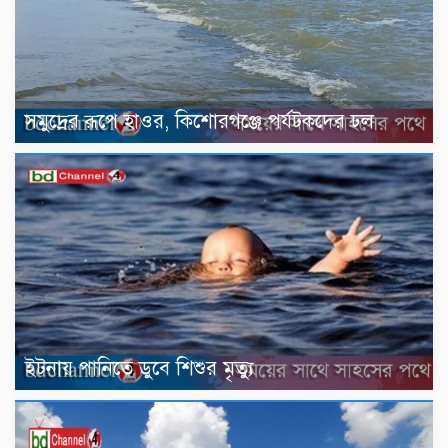
সমুদ্রের রূপে হাওর, কিশোরগঞ্জে পর্যটকদের ঢল
ইটনায় পানিতে ডুবে শিশুর মৃত্যু