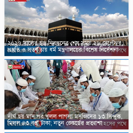
২০২৭ সালের হজ্ব নিবন্ধনের শেষ সময় ২৬ সেপ্টেম্বর,
প্রস্তুতি ও সতর্কতায় ধর্ম মন্ত্রণালয়ের বিশেষ নির্দেশনা
দীর্ঘ ছয় মাস পর খুলল পাগলা মসজিদের ১৩ সিন্দুক,
মিলল ৪৩ বস্তা টাকা; নতুন রেকর্ডের প্রত্যাশা