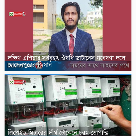
দক্ষিণ এশিয়ার সর্ববৃহৎ ঔষধি ডাটাবেস গবেষণা দলে
হোসেনপুরের জিসান
প্রিপেইড মিটারের দীর্ঘ টোকেনে চরম ভোগান্তি,