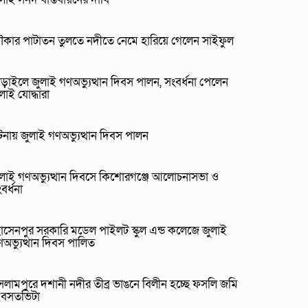
ৌকার পাটাতন তুলতে নদীতে নেমে হারিয়ে গেলেন সাইফুল
ড়াইলে জুলাই গণঅভ্যুত্থান দিবস পালন, সংবর্ধনা পেলেন
লাই যোদ্ধারা
নায় জুলাই গণঅভ্যুত্থান দিবস পালন
ুলাই গণঅভ্যুত্থান দিবসে কিশোরগঞ্জে আলোচনাসভা ও
বর্ধনা
োসেনপুর সরকারি মডেল পাইলট স্কুল এন্ড কলেজে জুলাই
অভ্যুত্থান দিবস পালিত
লামপুরে দশানী নদীর তীব্র ভাঙনে বিলীন হচ্ছে ফসলি জমি
 বসতভিটা