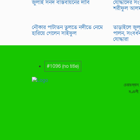
জুলাই সনদ বাস্তবায়নের দাবি
যোদ্ধাদের সংবর
শরীফুল আল
নৌকার পাটাতন তুলতে নদীতে নেমে
তাড়াইলে জুলা
হারিয়ে গেলেন সাইফুল
পালন, সংবর্ধ
যোদ্ধারা
#1096 (no title)
চেয়ারম্যান
মণ্ডলী