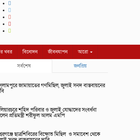
ির খবর
বিনোদন
জীবনযাপন
আরো
সর্বশেষ
জনপ্রিয়
লামপুরে জামায়াতের গণমিছিল, জুলাই সনদ বাস্তবায়নের
বি
লিয়ারচরে শহিদ পরিবার ও জুলাই যোদ্ধাদের সংবর্ধনা
লেন প্রতিমন্ত্রী শরীফুল আলম এমপি
্বরগঞ্জে ছাত্রশিবিরের বিক্ষোভ মিছিল ও সমাবেশ থেকে
লাই সনদ বাস্তবায়নের দাবি