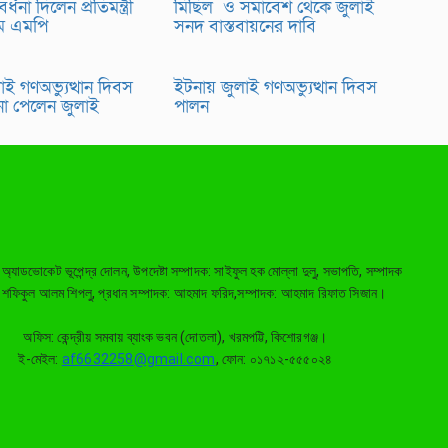
্ধনা দিলেন প্রতিমন্ত্রী
মিছিল ও সমাবেশ থেকে জুলাই
ম এমপি
সনদ বাস্তবায়নের দাবি
ই গণঅভ্যুত্থান দিবস
ইটনায় জুলাই গণঅভ্যুত্থান দিবস
না পেলেন জুলাই
পালন
: অ্যাডভোকেট ভূপেন্দ্র দোলন, উপদেষ্টা সম্পাদক: সাইফুল হক মোল্লা দুলু, সভাপতি, সম্পাদক
: শফিকুল আলম শিপলু, প্রধান সম্পাদক: আহমাদ ফরিদ,সম্পাদক: আহমাদ রিফাত সিজান।
অফিস: কেন্দ্রীয় সমবায় ব্যাংক ভবন (দোতলা), খরমপট্টি, কিশোরগঞ্জ।
ই-মেইল:
af6632258@gmail.com
, ফোন: ০১৭১২-৫৫৫০২৪