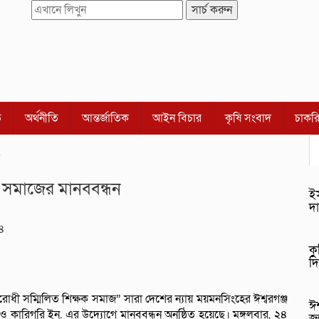
সার্চ করুন
ি
অর্থনীতি
আন্তর্জাতিক
আইন বিচার
কৃষি সংবাদ
চাকর
ষক সমাজের মানববন্ধন
ইস
দা
২৪
কু
দি
রোধী সম্মিলিত শিক্ষক সমাজ” সারা দেশের ন্যায় ময়মনসিংহের ঈশ্বরগঞ্জ
ঈশ
া ও কারিগরি ইন. এর উদ্যোগে মানববন্ধন অনুষ্ঠিত হয়েছে। মঙ্গলবার, ২৪
জু