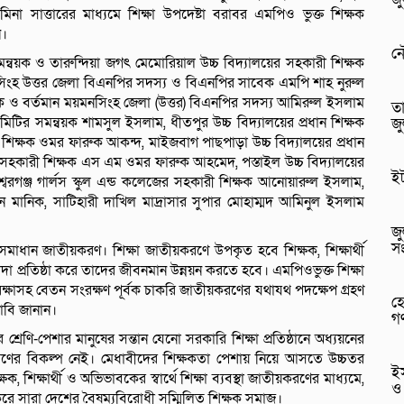
িনা সাত্তারের মাধ্যমে শিক্ষা উপদেষ্টা বরাবর এমপিও ভুক্ত শিক্ষক
ন।
ন
ন্বয়ক ও তারুন্দিয়া জগৎ মেমোরিয়াল উচ্চ বিদ্যালয়ের সহকারী শিক্ষক
মনসিংহ উত্তর জেলা বিএনপির সদস্য ও বিএনপির সাবেক এমপি শাহ নুরুল
 ও বর্তমান ময়মনসিংহ জেলা (উত্তর) বিএনপির সদস্য আমিরুল ইসলাম
তা
কমিটির সমন্বয়ক শামসুল ইসলাম, ধীতপুর উচ্চ বিদ্যালয়ের প্রধান শিক্ষক
জু
ান শিক্ষক ওমর ফারুক আকন্দ, মাইজবাগ পাছপাড়া উচ্চ বিদ্যালয়ের প্রধান
 সহকারী শিক্ষক এস এম ওমর ফারুক আহমেদ, পস্তাইল উচ্চ বিদ্যালয়ের
ইট
্বরগঞ্জ গার্লস স্কুল এন্ড কলেজের সহকারী শিক্ষক আনোয়ারুল ইসলাম,
দিন মানিক, সাটিহারী দাখিল মাদ্রাসার সুপার মোহাম্মদ আমিনুল ইসলাম
জ
সং
 সমাধান জাতীয়করণ। শিক্ষা জাতীয়করণে উপকৃত হবে শিক্ষক, শিক্ষার্থী
দা প্রতিষ্ঠা করে তাদের জীবনমান উন্নয়ন করতে হবে। এমপিওভুক্ত শিক্ষা
 রক্ষাসহ বেতন সংরক্ষণ পূর্বক চাকরি জাতীয়করণের যথাযথ পদক্ষেপ গ্রহণ
হ
াবি জানান।
গণ
ের শ্রেণি-পেশার মানুষের সন্তান যেনো সরকারি শিক্ষা প্রতিষ্ঠানে অধ্যয়নের
ীয়করণের বিকল্প নেই। মেধাবীদের শিক্ষকতা পেশায় নিয়ে আসতে উচ্চতর
ইস
 শিক্ষার্থী ও অভিভাবকের স্বার্থে শিক্ষা ব্যবস্থা জাতীয়করণের মাধ্যমে,
ও
স করে সারা দেশের বৈষম্যবিরোধী সম্মিলিত শিক্ষক সমাজ।