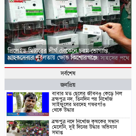
প্রিপেইড মিটারের দীর্ঘ টোকেনে চরম ভোগান্তি,
গ্রাহকসেবার দুর্বলতায় ক্ষোভ কিশোরগঞ্জে
সর্বশেষ
জনপ্রিয়
বাবার মত ছেলের জীবনও কেড়ে নিল
ব্রহ্মপুত্র নদ, তিনদিন পর নিখোঁজ
সাইফুলের মরদেহ গফরগাঁও
থেকে উদ্ধার
ব্রহ্মপুত্র নদে নিখোঁজ কৃষকের সন্ধান
মেলেনি, দুই দিনের উদ্ধার অভিযান
সমাপ্ত