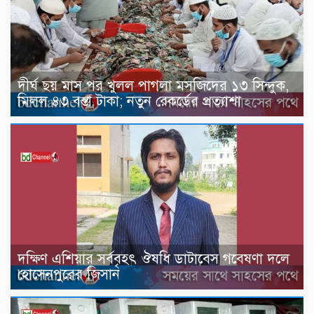
দীর্ঘ ছয় মাস পর খুলল পাগলা মসজিদের ১৩ সিন্দুক,
মিলল ৪৩ বস্তা টাকা; নতুন রেকর্ডের প্রত্যাশা
দক্ষিণ এশিয়ার সর্ববৃহৎ ঔষধি ডাটাবেস গবেষণা দলে
হোসেনপুরের জিসান