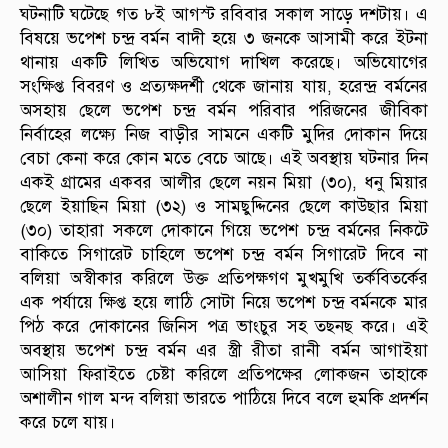
ঘটনাটি ঘটেছে গত ৮ই আগস্ট রবিবার সকাল সাড়ে দশটায়। এ
বিষয়ে ভপেশ চন্দ্র বর্মন বাদী হয়ে ৩ জনকে আসামী করে ইটনা
থানায় একটি লিখিত অভিযোগ দাখিল করেছে। অভিযোগের
সংক্ষিপ্ত বিবরণ ও প্রত্যক্ষদর্শী থেকে জানায় যায়, হরেন্দ্র বর্মনের
অসহায় ছেলে ভপেশ চন্দ্র বর্মন পরিবার পরিজনের জীবিকা
নির্বাহের লক্ষ্যে নিজ বাড়ীর সামনে একটি মুদির দোকান দিয়ে
বেচা কেনা করে কোন মতে বেচে আছে। এই অবস্থায় ঘটনার দিন
একই গ্রামের একবর আলীর ছেলে নয়ন মিয়া (৩০), ধনু মিয়ার
ছেলে ইয়াছিন মিয়া (৩২) ও সামছুদ্দিনের ছেলে কাউছার মিয়া
(৩০) তাহারা সকলে দোকানে গিয়ে ভপেশ চন্দ্র বর্মনের নিকটে
বাকিতে সিগারেট চাহিলে ভপেশ চন্দ্র বর্মন সিগারেট দিবে না
বলিয়া অস্বীকার করিলে উক্ত প্রতিপক্ষগণ মুখমুখি তর্কবিতর্কের
এক পর্যায়ে ক্ষিপ্ত হয়ে লাঠি সোটা নিয়ে ভপেশ চন্দ্র বর্মনকে মার
পিঠ করে দোকানের জিনিস পত্র ভাংচুর সহ তছনছ করে। এই
অবস্থায় ভপেশ চন্দ্র বর্মন এর স্ত্রী রীতা রানী বর্মন আগাইয়া
আসিয়া ফিরাইতে চেষ্টা করিলে প্রতিপক্ষের লোকজন তাহাকে
অশালীন গাল মন্দ বলিয়া ভারতে পাঠিয়ে দিবে বলে হুমকি প্রদর্শন
করে চলে যায়।