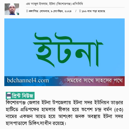
এম তাজুল ইসলাম, ইটনা (কিশোরগঞ্জ) প্রতিনিধি
প্রকাশিত: সোমবার, ৯ সেপ্টেম্বর, ২০২৪
১৯৬ বার পড়া হয়েছে
কিশোরগঞ্জ জেলার ইটনা উপজেলায় ইটনা সদর ইউনিয়ন ডাক্তার
হাটিতে প্রতিপক্ষের হামলার স্বীকার হয়ে ভপেশ চন্দ্র বর্মন (৫৩)
নামের একজন আহত হয়ে আশংকা জনক অবস্থায় ইটনা সদর
হাসপাতালে চিকিৎসাধীন রয়েছে।