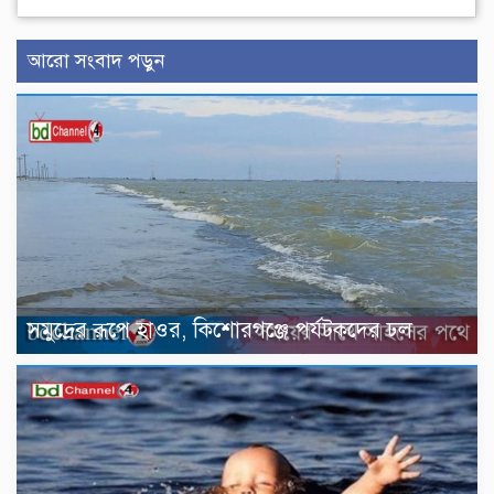
আরো সংবাদ পড়ুন
সমুদ্রের রূপে হাওর, কিশোরগঞ্জে পর্যটকদের ঢল