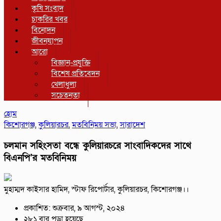
কৃষি সংবাদ
চাকরির খবর
বিনোদন
জীবনযাপন
আরো
বিজ্ঞান-প্রযুক্তি
বিশেষ প্রতিবেদন
খেলাধুলা
সচেতনতা
হোম
কিশোরগঞ্জ
,
কুলিয়ারচর
,
মতবিনিময় সভা
,
সারাদেশ
চলমান সহিংসতা বন্ধে কুলিয়ারচরে সাংবাদিকদের সাথে
বিএনপি’র মতবিনিময়
মুহাম্মদ কাইসার হামিদ, স্টাফ রিপোর্টার, কুলিয়ারচর, কিশোরগঞ্জ।।
প্রকাশিত: শুক্রবার, ৯ আগস্ট, ২০২৪
২৮১ বার পড়া হয়েছে