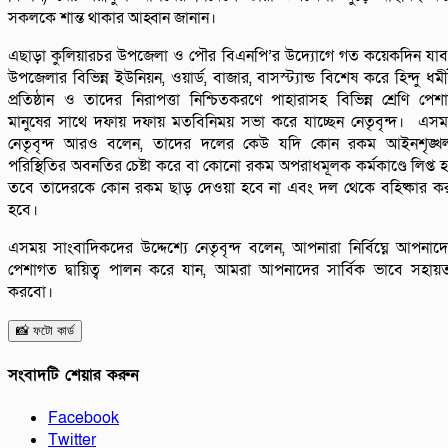
সকলকে শান্ত থাকার আহ্বান জানান।
এছাড়া কুলিয়ারচর উপজেলা ও পৌর বিএনপি’র উদ্যোগে গত কয়েকদিন যা
উপজেলার বিভিন্ন ইউনিয়ন, ওয়ার্ড, বাজার, বাসস্ট্যান্ড বিশেষ করে হিন্দু ধর্ম
প্রতিষ্ঠান ও তাদের নিরাপত্তা নিশ্চিতকরণে পাহারাসহ বিভিন্ন শ্রেণি পেশ
মানুষের সাথে দফায় দফায় মতবিনিময় সভা করে যাচ্ছেন নেতৃবৃন্দ। এস
নেতৃবৃন্দ আরও বলেন, তাদের দলের কেউ যদি কোন রকম আইনশৃঙ্খ
পরিস্থিতির অবনতির চেষ্টা করে বা কোনো রকম অপরাধমূলক কর্মকাণ্ডে লিপ্ত 
তবে তাদেরকে কোন রকম ছাড় দেওয়া হবে না এবং দল থেকে বহিষ্কার ক
হবে।
এসময় সাংবাদিকদের উদ্দেশ্যে নেতৃবৃন্দ বলেন, আপনারা নির্বিঘ্নে আপনাদ
পেশাগত দ্বায়িত্ব পালন করে যান, আমরা আপনাদের সার্বিক ভাবে সহায়
করবো।
📸 ফটো কার্ড
সংবাদটি শেয়ার করুন
Facebook
Twitter