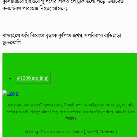
কুলিয়ারচরে হাইওয়ে পুলিশের পিকআপে ট্রাক উল্টে পড়ে ডিউটিরত
কনস্টেবল পারভেজ নিহত; আহত-১
নান্দাইলে জমি বিরোধে বৃদ্ধকে কুপিয়ে জখম, সপরিবারে বাড়িছাড়া
ভুক্তভোগি
#1096 (no title)
চেয়ারম্যান: অ্যাডভোকেট ভূপেন্দ্র দোলন, উপদেষ্টা সম্পাদক: সাইফুল হক মোল্লা দুলু, সভাপতি,
সম্পাদক মণ্ডলী: শফিকুল আলম শিপলু, প্রধান সম্পাদক: আহমাদ ফরিদ,সম্পাদক: আহমাদ রিফাত
সিজান।
অফিস: কেন্দ্রীয় সমবায় ব্যাংক ভবন (দোতলা), খরমপট্টি, কিশোরগঞ্জ।