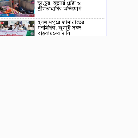
ভাংচুর, হত্যার চেষ্টা ও
শ্লীলতাহানির অভিযোগ
ইসলামপুরে জামায়াতের
গণমিছিল, জুলাই সনদ
বাস্তবায়নের দাবি
কুলিয়ারচরে শহিদ পরিবার ও
জুলাই যোদ্ধাদের সংবর্ধনা দিলেন
প্রতিমন্ত্রী শরীফুল আলম এমপি
ঈশ্বরগঞ্জে ছাত্রশিবিরের বিক্ষোভ
মিছিল ও সমাবেশ থেকে জুলাই
সনদ বাস্তবায়নের দাবি
নৌকার পাটাতন তুলতে নদীতে
নেমে হারিয়ে গেলেন সাইফুল
তাড়াইলে জুলাই গণঅভ্যুত্থান
দিবস পালন, সংবর্ধনা পেলেন
জুলাই যোদ্ধারা