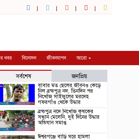
ির খবর
বিনোদন
জীবনযাপন
আরো
সর্বশেষ
জনপ্রিয়
বাবার মত ছেলের জীবনও কেড়ে
নিল ব্রহ্মপুত্র নদ, তিনদিন পর
নিখোঁজ সাইফুলের মরদেহ
গফরগাঁও থেকে উদ্ধার
ব্রহ্মপুত্র নদে নিখোঁজ কৃষকের
সন্ধান মেলেনি, দুই দিনের উদ্ধার
অভিযান সমাপ্ত
ঈশ্বরগঞ্জে বাড়ি ঘরে হামলা