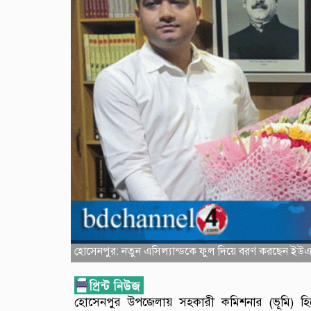
হোসেনপুর: নতুন এসিল্যান্ডকে ফুল দিয়ে বরণ করছেন ইউএন
হোসেনপুর উপজেলায় সহকারী কমিশনার (ভূমি) হি