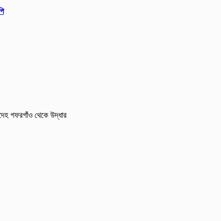
পি
দেহ গফরগাঁও থেকে উদ্ধার