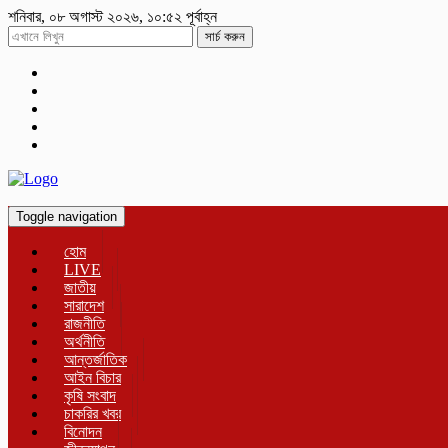
শনিবার, ০৮ অগাস্ট ২০২৬, ১০:৫২ পূর্বাহ্ন
সার্চ করুন
Toggle navigation
হোম
LIVE
জাতীয়
সারাদেশ
রাজনীতি
অর্থনীতি
আন্তর্জাতিক
আইন বিচার
কৃষি সংবাদ
চাকরির খবর
বিনোদন