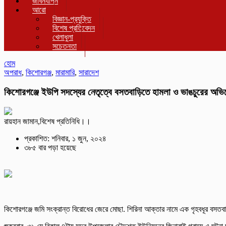
জীবনযাপন
আরো
বিজ্ঞান-প্রযুক্তি
বিশেষ প্রতিবেদন
খেলাধুলা
সচেতনতা
হোম
অপরাধ
,
কিশোরগঞ্জ
,
মারামারি
,
সারাদেশ
কিশোরগঞ্জে ইউপি সদস্যের নেতৃত্বে বসতবাড়িতে হামলা ও ভাঙচুরের অভ
রায়হান জামান,বিশেষ প্রতিনিধি।।
প্রকাশিত: শনিবার, ১ জুন, ২০২৪
৩৮৫ বার পড়া হয়েছে
কিশোরগঞ্জে জমি সংক্রান্ত বিরোধের জেরে মোছা. শিরিনা আক্তার নামে এক গৃহবধূর বস