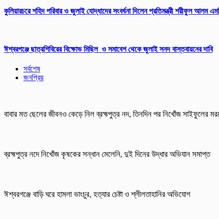
কুলিয়ারচরে শহিদ পরিবার ও জুলাই যোদ্ধাদের সংবর্ধনা দিলেন প্রতিমন্ত্রী শরীফুল আলম এম
ঈশ্বরগঞ্জে ছাত্রশিবিরের বিক্ষোভ মিছিল ও সমাবেশ থেকে জুলাই সনদ বাস্তবায়নের দাবি
সর্বশেষ
জনপ্রিয়
বাবার মত ছেলের জীবনও কেড়ে নিল ব্রহ্মপুত্র নদ, তিনদিন পর নিখোঁজ সাইফুলের মর
ব্রহ্মপুত্র নদে নিখোঁজ কৃষকের সন্ধান মেলেনি, দুই দিনের উদ্ধার অভিযান সমাপ্ত
ঈশ্বরগঞ্জে বাড়ি ঘরে হামলা ভাংচুর, হত্যার চেষ্টা ও শ্লীলতাহানির অভিযোগ