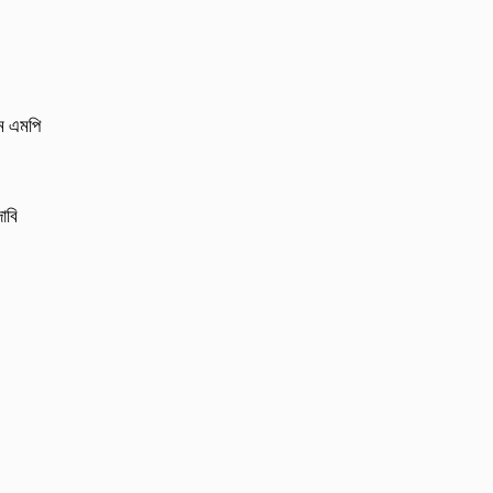
লম এমপি
াবি