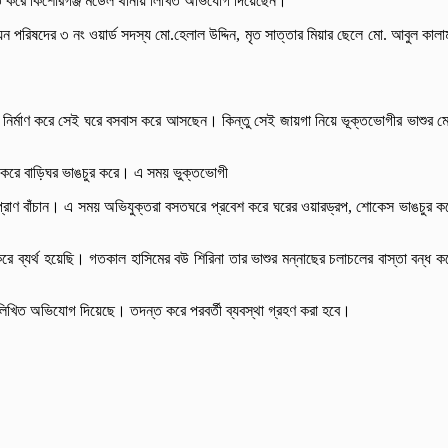
্ত করে কিশোরগঞ্জ মডেল থানায় লিখিত অভিযোগ দিয়েছেন।
পরিষদের ৩ নং ওয়ার্ড সদস্য মো.হেলাল উদ্দিন, মৃত সাত্তার মিয়ার ছেলে মো. আবুল কালা
 নির্মাণ করে সেই ঘরে বসবাস করে আসছেন। কিন্তু সেই জায়গা নিয়ে ভূক্তভোগীর ভাশুর ম
েশ করে বাড়িঘর ভাঙচুর করে। এ সময় ভুক্তভোগী
 প্রাণ বাঁচান। এ সময় অভিযুক্তরা বসতঘরে প্রবেশ করে ঘরের ওয়ারড্রপ, শোকেস ভাঙচুর ক
রে ব্যর্থ হয়েছি। গতকাল হাসিমের বউ শিরিনা তার ভাশুর মন্নাছের চলাচলের বাস্তা বন্ধ ক
 লিখিত অভিযোগ দিয়েছে। তদন্ত করে পরবর্তী ব্যবস্থা গ্রহণ করা হবে।