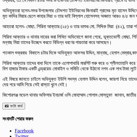
শুক্রবার, ৩১ মে বিকাল ৪টায় সদর উপজেলার চৌদ্দশত ইউনিয়নের জিনারাই গ্রামে এ ঘ
অভিযুক্তরা হলেন-সদর উপজেলার চৌদ্দশত ইউনিয়নের জিনারাই গ্রামের মৃত হাসেন উদ্দিন
মৃত কাদির মিয়ার ছেলে কাহার মিয়া ও তার ভাই বিল্লাল হোসেনসহ অজ্ঞাত আরও ৪/৫ জন
আহতরা হলেন- মোছা. শিরিনা আক্তার (২৫) ও তার ভাশুর মো. সিদ্দিক মিয়া (৪২), তার
শিরিনা আক্তার ও থানায় দায়ের করা লিখিত অভিযোগে জানা গেছে, ভূক্তভোগী মোছা. শির
মন্নাছ মিয়া তাদের উচ্ছেদ করতে বিভিন্ন ধরণের পায়তারা করে আসছেন।
গতকাল শুক্রবার বিকালে ৪টার দিকে অভিযুক্ত আফসর উদ্দিন, মান্নাছ, হেলাল মেম্বার,ক
শিরিনা আক্তার তাদের বাধা দিলে তাকে এলোপাথারি মারপিট শুরু করে ও শ্লীলতাহানি কর
বিশ হাজার টাকার একটি এন্ড্রয়েড মোবাইল ও সমিতি থেকে উঠানো নগদ এক লাখ টাকা লুট
এই বিষয়ে জানতে চাইলে অভিযুক্ত ইউপি সদস্য হেলাল উদ্দিন বলেন, জায়গা নিয়ে তাদের সম
দেয় পরে আমি গিয়ে সেই রাস্তা খুলে দেই।
কিশোরগঞ্জ মডেল থানার অফিসার ইনচার্জ ওসি মোহাম্মাদ গোলাম মোস্তুফা জানান, জাতীয়
📸 ফটো কার্ড
সংবাদটি শেয়ার করুন
Facebook
Twitter