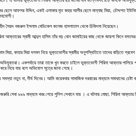
টনা ঘটে। এ ঘটনায় ভূক্তভোগী শিরিনা আক্তার ছয় জনের নাম উল্লেখসহ ৪/৫ জনকে অভিযুক
ের ছেলে আফসর উদ্দিন, একই এলাকার মৃত জহুর আলীর ছেলে মান্নাছ মিয়া, চৌদ্দশত ইউনিয়ন 
 সহযোগী।
া শহীদ সৈয়দ নজরুল ইসলাম মেডিকেল কলেজ হাসপাতাল থেকে চিকিৎসা নিয়েছেন।
িনা আক্তারের স্বামী আব্দুল হাসিম তাঁর বড় বোন জামাইয়ের কাছ থেকে জায়গা কিনে বসতঘর
ালাম মিয়া, কাহার মিয়া দলবল নিয়ে ভুক্তভোগীর স্বামীর অনুপস্থিতিতে তাদের বাড়িতে প্রব
ে অভিযুক্তরা। একপর্যায়ে তারা তাকে খুন করতে চাইলে ভুক্তভোগী শিরিনা আক্তার পালিয়ে
ে করে নিয়ে যায় বলে অভিযোগ সূত্রে জানা গেছে।
স্যা নতুন না, দীর্ঘ দিনের। আমি কয়েকবার সামাজিক দরবারের মাধ্যমে সমাধানের চেষ্টা ক
 জরুরি সেবা ৯৯৯ মাধ্যমে খবর পেয়ে পুলিশ সেখানে যায় । এ ঘটনায় মোছা. শিরিনা আক্তার