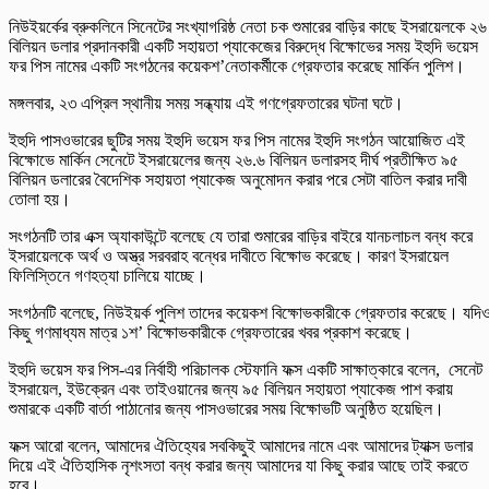
নিউইয়র্কের ব্রুকলিনে সিনেটের সংখ্যাগরিষ্ঠ নেতা চক শুমারের বাড়ির কাছে ইসরায়েলকে ২৬
বিলিয়ন ডলার প্রদানকারী একটি সহায়তা প্যাকেজের বিরুদ্ধে বিক্ষোভের সময় ইহুদি ভয়েস
ফর পিস নামের একটি সংগঠনের কয়েকশ’নেতাকর্মীকে গ্রেফতার করেছে মার্কিন পুলিশ।
মঙ্গলবার, ২৩ এপ্রিল স্থানীয় সময় সন্ধ্যায় এই গণগ্রেফতারের ঘটনা ঘটে।
ইহুদি পাসওভারের ছুটির সময় ইহুদি ভয়েস ফর পিস নামের ইহুদি সংগঠন আয়োজিত এই
বিক্ষোভে মার্কিন সেনেটে ইসরায়েলের জন্য ২৬.৬ বিলিয়ন ডলারসহ দীর্ঘ প্রতীক্ষিত ৯৫
বিলিয়ন ডলারের বৈদেশিক সহায়তা প্যাকেজ অনুমোদন করার পরে সেটা বাতিল করার দাবী
তোলা হয়।
সংগঠনটি তার এক্স অ্যাকাউন্টে বলেছে যে তারা শুমারের বাড়ির বাইরে যানচলাচল বন্ধ করে
ইসরায়েলকে অর্থ ও অস্ত্র সরবরাহ বন্ধের দাবীতে বিক্ষোভ করেছে। কারণ ইসরায়েল
ফিলিস্তিনে গণহত্যা চালিয়ে যাচ্ছে।
সংগঠনটি বলেছে, নিউইয়র্ক পুলিশ তাদের কয়েকশ বিক্ষোভকারীকে গ্রেফতার করেছে। যদি
কিছু গণমাধ্যম মাত্র ১শ’ বিক্ষোভকারীকে গ্রেফতারের খবর প্রকাশ করেছে।
ইহুদি ভয়েস ফর পিস-এর নির্বাহী পরিচালক স্টেফানি ফক্স একটি সাক্ষাত্কারে বলেন, সেনেট
ইসরায়েল, ইউক্রেন এবং তাইওয়ানের জন্য ৯৫ বিলিয়ন সহায়তা প্যাকেজ পাশ করায়
শুমারকে একটি বার্তা পাঠানোর জন্য পাসওভারের সময় বিক্ষোভটি অনুষ্ঠিত হয়েছিল।
ফক্স আরো বলেন, আমাদের ঐতিহ্যের সবকিছুই আমাদের নামে এবং আমাদের ট্যাক্স ডলার
দিয়ে এই ঐতিহাসিক নৃশংসতা বন্ধ করার জন্য আমাদের যা কিছু করার আছে তাই করতে
হবে।