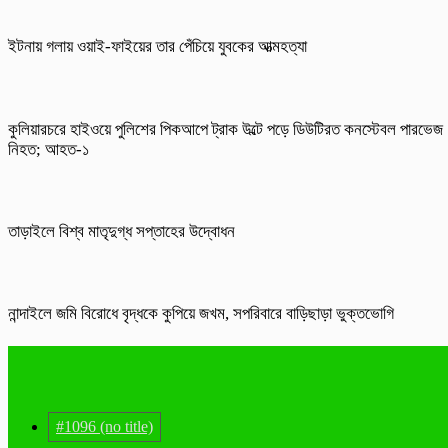
ইটনায় গলায় ওয়াই-ফাইয়ের তার পেঁচিয়ে যুবকের আত্মহত্যা
কুলিয়ারচরে হাইওয়ে পুলিশের পিকআপে ট্রাক উল্টে পড়ে ডিউটিরত কনস্টেবল পারভেজ
নিহত; আহত-১
তাড়াইলে বিশ্ব মাতৃদুগ্ধ সপ্তাহের উদ্বোধন
নান্দাইলে জমি বিরোধে বৃদ্ধকে কুপিয়ে জখম, সপরিবারে বাড়িছাড়া ভুক্তভোগি
#1096 (no title)