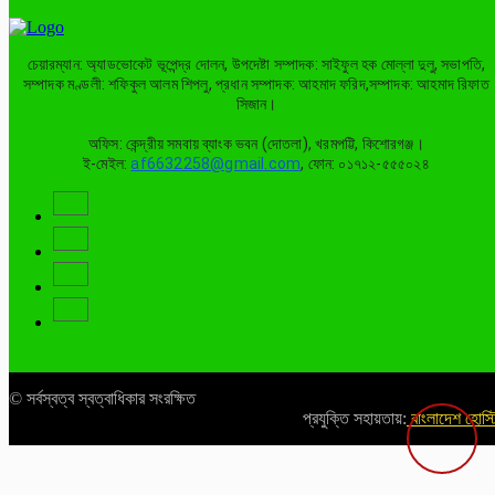
চেয়ারম্যান: অ্যাডভোকেট ভূপেন্দ্র দোলন, উপদেষ্টা সম্পাদক: সাইফুল হক মোল্লা দুলু, সভাপতি,
সম্পাদক মণ্ডলী: শফিকুল আলম শিপলু, প্রধান সম্পাদক: আহমাদ ফরিদ,সম্পাদক: আহমাদ রিফাত
সিজান।
অফিস: কেন্দ্রীয় সমবায় ব্যাংক ভবন (দোতলা), খরমপট্টি, কিশোরগঞ্জ।
ই-মেইল:
af6632258@gmail.com
, ফোন: ০১৭১২-৫৫৫০২৪
© সর্বস্বত্ব স্বত্বাধিকার সংরক্ষিত
প্রযুক্তি সহায়তায়:
বাংলাদেশ হোস্ট