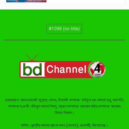
ঈশ্বরগঞ্জে ছাত্রশিবিরের বিক্ষোভ মিছিল
ও সমাবেশ থেকে জুলাই সনদ
বাস্তবায়নের দাবি
#1096 (no title)
নৌকার পাটাতন তুলতে নদীতে নেমে
হারিয়ে গেলেন সাইফুল
তাড়াইলে জুলাই গণঅভ্যুত্থান দিবস
পালন, সংবর্ধনা পেলেন জুলাই যোদ্ধারা
ইটনায় জুলাই গণঅভ্যুত্থান দিবস পালন
চেয়ারম্যান: অ্যাডভোকেট ভূপেন্দ্র দোলন, উপদেষ্টা সম্পাদক: সাইফুল হক মোল্লা দুলু, সভাপতি,
সম্পাদক মণ্ডলী: শফিকুল আলম শিপলু, প্রধান সম্পাদক: আহমাদ ফরিদ,সম্পাদক: আহমাদ
রিফাত সিজান।
জুলাই গণঅভ্যুত্থান দিবসে কিশোরগঞ্জে
আলোচনাসভা ও সংবর্ধনা
অফিস: কেন্দ্রীয় সমবায় ব্যাংক ভবন (দোতলা), খরমপট্টি, কিশোরগঞ্জ।