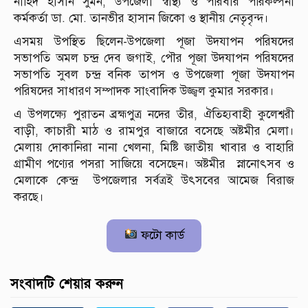
নাহিদ হাসান সুমন, উপজেলা স্বাস্থ্য ও পরিবার পরিকল্পনা
কর্মকর্তা ডা. মো. তানভীর হাসান জিকো ও স্থানীয় নেতৃবৃন্দ।
এসময় উপস্থিত ছিলেন-উপজেলা পূজা উদযাপন পরিষদের
সভাপতি অমল চন্দ্র দেব জগাই, পৌর পূজা উদযাপন পরিষদের
সভাপতি সুবল চন্দ্র বনিক তাপস ও উপজেলা পূজা উদযাপন
পরিষদের সাধারণ সম্পাদক সাংবাদিক উজ্জ্বল কুমার সরকার।
এ উপলক্ষ্যে পুরাতন ব্রহ্মপুত্র নদের তীর, ঐতিহ্যবাহী কুলেশ্বরী
বাড়ী, কাচারী মাঠ ও রামপুর বাজারে বসেছে অষ্টমীর মেলা।
মেলায় দোকানিরা নানা খেলনা, মিষ্টি জাতীয় খাবার ও বাহারি
গ্রামীণ পণ্যের পসরা সাজিয়ে বসেছেন। অষ্টমীর স্নানোৎসব ও
মেলাকে কেন্দ্র উপজেলার সর্বত্রই উৎসবের আমেজ বিরাজ
করছে।
ফটো কার্ড
সংবাদটি শেয়ার করুন