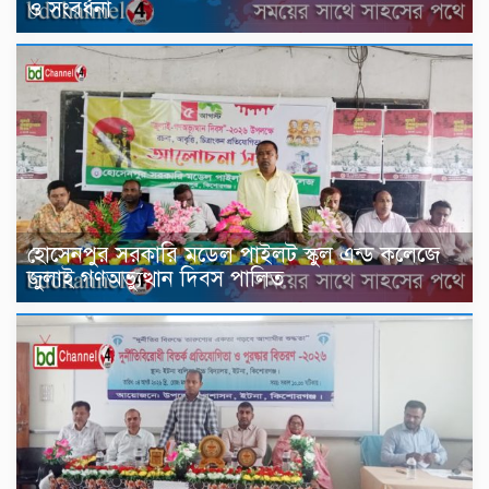
ও সংবর্ধনা
হোসেনপুর সরকারি মডেল পাইলট স্কুল এন্ড কলেজে
জুলাই গণঅভ্যুত্থান দিবস পালিত