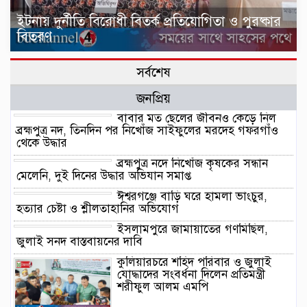
ইটনায় দুর্নীতি বিরোধী বিতর্ক প্রতিযোগিতা ও পুরষ্কার
বিতরণ
সর্বশেষ
জনপ্রিয়
বাবার মত ছেলের জীবনও কেড়ে নিল
ব্রহ্মপুত্র নদ, তিনদিন পর নিখোঁজ সাইফুলের মরদেহ গফরগাঁও
থেকে উদ্ধার
ব্রহ্মপুত্র নদে নিখোঁজ কৃষকের সন্ধান
মেলেনি, দুই দিনের উদ্ধার অভিযান সমাপ্ত
ঈশ্বরগঞ্জে বাড়ি ঘরে হামলা ভাংচুর,
হত্যার চেষ্টা ও শ্লীলতাহানির অভিযোগ
ইসলামপুরে জামায়াতের গণমিছিল,
জুলাই সনদ বাস্তবায়নের দাবি
কুলিয়ারচরে শহিদ পরিবার ও জুলাই
যোদ্ধাদের সংবর্ধনা দিলেন প্রতিমন্ত্রী
শরীফুল আলম এমপি