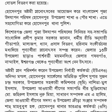
বোতল বিতরণ করা হয়েছে।
হোসেনপুর অষ্টমী স্নানোৎসবের আয়োজন করে বাংলাদেশ পূজা
উদযাপন পরিষদ হোসেনপুর উপজেলা শাখা ও পৌর শাখা। এতে
সহযোগিতা করে হোসেনপুর থানা পুলিশ।
কিশোরগঞ্জ জেলা পুজা উদযাপন পরিষদের সিনিয়র সহ-সভাপতি
সাংবাদিক প্রদীপ কুমার সরকার জানান, ধর্মীয় রীতি অনুযায়ী
গীতাপাঠ, মাল্যজপ, ধ্যান, প্রসাদ বিতরণ, হরিনাম সংকীর্তনের
মধ্যদিয়ে পূণ্যার্থীরা স্নানোৎসব সম্পন্ন করেন। জেলার ১৩টি
উপজেলা ছাড়াও পার্শ্ববর্তী ময়মনসিংহ জেলার গফরগাঁও,
নান্দাইল, ঈশ্বরগঞ্জ থেকেও পূণ্যার্থীরা অংশ নেন উৎসবে।
অষ্টমী স্নান পরিদর্শন করেন উপজেলা নির্বাহী কর্মকর্তা (ইউএনও)
অনিন্দ্য মন্ডল, হোসেনপুর সার্কেলের অতিরিক্ত পুলিশ সুপার সুজন
চন্দ্র সরকার, উপজেলার সহকারী কমিশনার (ভূমি) নাশিতা-তুল
ইসলাম, উপজেলা আওয়ামী লীগের সভাপতি বীর মুক্তিযোদ্ধা
মো. জহিরুল ইসলাম নুরু মিয়া, সাধারণ সম্পাদক এম এ হালিম,
জেলা আওয়ামী লীগের সদস্য ও উপজেলা ক্রীড়া সংস্থার সম্পাদক
শাহ্ মাহবুবুল হক, হোসেনপুর থানার ভারপ্রাপ্ত কর্মকর্তা (ওসি)