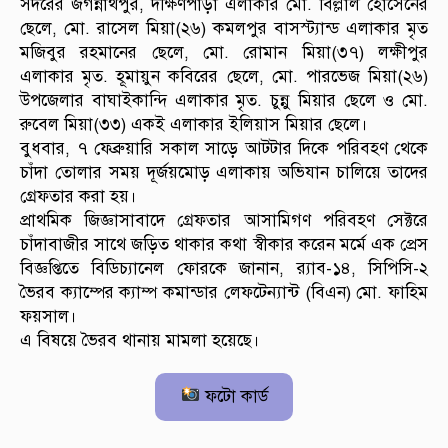
সদরের জগন্নাথপুর, দক্ষিণপাড়া এলাকার মো. বিল্লাল হোসেনের
ছেলে, মো. রাসেল মিয়া(২৬) কমলপুর বাসস্ট্যান্ড এলাকার মৃত
মজিবুর রহমানের ছেলে, মো. রোমান মিয়া(৩৭) লক্ষীপুর
এলাকার মৃত. হূমায়ুন কবিরের ছেলে, মো. পারভেজ মিয়া(২৬)
উপজেলার বাঘাইকান্দি এলাকার মৃত. চুন্নু মিয়ার ছেলে ও মো.
রুবেল মিয়া(৩৩) একই এলাকার ইলিয়াস মিয়ার ছেলে।
বুধবার, ৭ ফেব্রুয়ারি সকাল সাড়ে আটটার দিকে পরিবহণ থেকে
চাঁদা তোলার সময় দূর্জয়মোড় এলাকায় অভিযান চালিয়ে তাদের
গ্রেফতার করা হয়।
প্রাথমিক জিজ্ঞাসাবাদে গ্রেফতার আসামিগণ পরিবহণ সেক্টরে
চাঁদাবাজীর সাথে জড়িত থাকার কথা স্বীকার করেন মর্মে এক প্রেস
বিজ্ঞপ্তিতে বিডিচ্যানেল ফোরকে জানান, র‌্যাব-১৪, সিপিসি-২
ভৈরব ক্যাম্পের ক্যাম্প কমান্ডার লেফটেন্যান্ট (বিএন) মো. ফাহিম
ফয়সাল।
এ বিষয়ে ভৈরব থানায় মামলা হয়েছে।
ফটো কার্ড