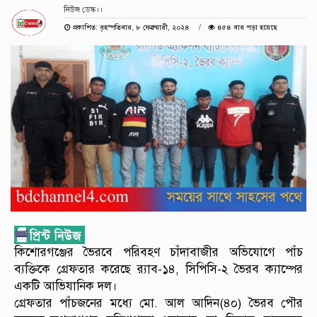
নিউজ ডেস্ক।।
প্রকাশিত: বৃহস্পতিবার, ৮ ফেব্রুয়ারী, ২০২৪
৪৫৪ বার পড়া হয়েছে
কিশোরগঞ্জের ভৈরবে পরিবহণ চাঁদাবাজীর অভিযোগে পাঁচ
ব্যক্তিকে গ্রেফতার করেছে র‌্যাব-১৪, সিপিসি-২ ভৈরব ক্যাম্পের
একটি আভিযানিক দল।
গ্রেফতার পাঁচজনের মধ্যে মো. আল আদিন(৪০) ভৈরব পৌর