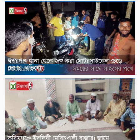
ঈশ্বরগঞ্জ থানা থেকে জব্দ করা মোটরসাইকেল ছেড়ে
দেয়ার অভিযোগ
করিমগঞ্জে উরদিঘী (মরিচখালী বাজার) জামে