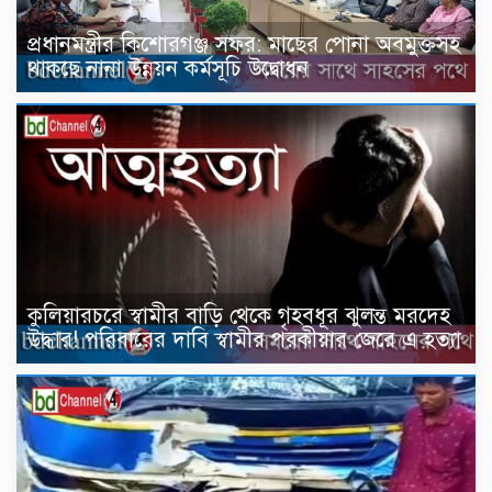
প্রধানমন্ত্রীর কিশোরগঞ্জ সফর: মাছের পোনা অবমুক্তসহ
থাকছে নানা উন্নয়ন কর্মসূচি উদ্বোধন
কুলিয়ারচরে স্বামীর বাড়ি থেকে গৃহবধূর ঝুলন্ত মরদেহ
উদ্ধার! পরিবারের দাবি স্বামীর পরকীয়ার জেরে এ হত্যা