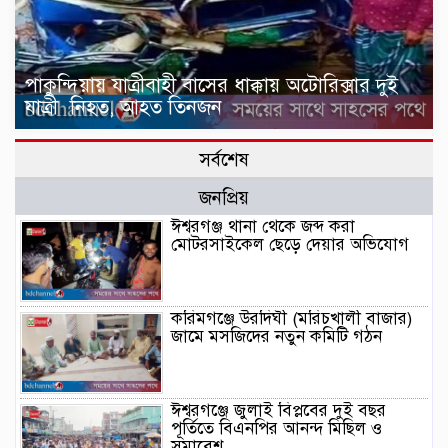
পাকুন্দিয়ায় যাত্রীবাহী বাসের ধাক্কায় অটোরিক্সার দুই
যাত্রী নিহত, আহত তিনজন
সর্বশেষ
জনপ্রিয়
ঈশ্বরগঞ্জ থানা থেকে জব্দ করা
মোটরসাইকেল ছেড়ে দেয়ার অভিযোগ
করিমগঞ্জে উরদিঘী (মরিচখালী বাজার)
জামে মসজিদের নতুন কমিটি গঠন
ঈশ্বরগঞ্জে জুলাই বিপ্লবের দুই বছর
পূর্তিতে বিএনপির আনন্দ মিছিল ও
সমাবেশ