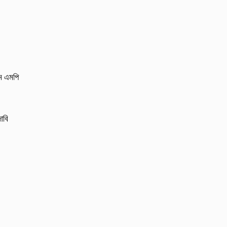
লম এমপি
াবি