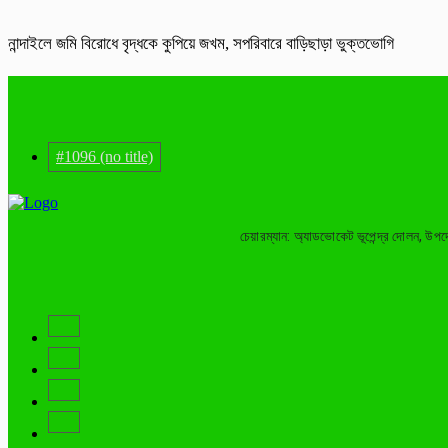
নান্দাইলে জমি বিরোধে বৃদ্ধকে কুপিয়ে জখম, সপরিবারে বাড়িছাড়া ভুক্তভোগি
#1096 (no title)
চেয়ারম্যান: অ্যাডভোকেট ভূপেন্দ্র দোলন, উপ