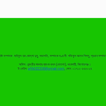
দেষ্টা সম্পাদক: সাইফুল হক মোল্লা দুলু, সভাপতি, সম্পাদক মণ্ডলী: শফিকুল আলম শিপলু, প্রধান সম
অফিস: কেন্দ্রীয় সমবায় ব্যাংক ভবন (দোতলা), খরমপট্টি, কিশোরগঞ্জ।
ই-মেইল:
af6632258@gmail.com
, ফোন: ০১৭১২-৫৫৫০২৪