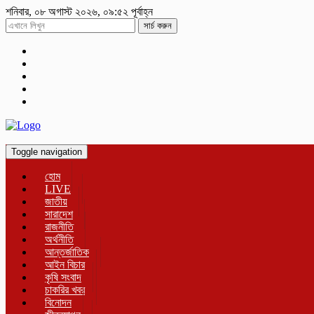
শনিবার, ০৮ অগাস্ট ২০২৬, ০৯:৫২ পূর্বাহ্ন
সার্চ করুন
Toggle navigation
হোম
LIVE
জাতীয়
সারাদেশ
রাজনীতি
অর্থনীতি
আন্তর্জাতিক
আইন বিচার
কৃষি সংবাদ
চাকরির খবর
বিনোদন