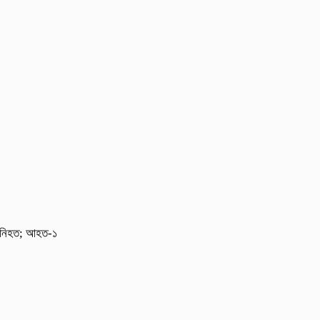
েজ নিহত; আহত-১