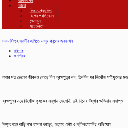
জীবনযাপন
আরো
বিজ্ঞান-প্রযুক্তি
বিশেষ প্রতিবেদন
খেলাধুলা
সচেতনতা
ময়মনসিংহে স্বামীর জমিতে ভাসুর বাবুলের জরবদখল
সর্বশেষ
জনপ্রিয়
বাবার মত ছেলের জীবনও কেড়ে নিল ব্রহ্মপুত্র নদ, তিনদিন পর নিখোঁজ সাইফুলের মর
ব্রহ্মপুত্র নদে নিখোঁজ কৃষকের সন্ধান মেলেনি, দুই দিনের উদ্ধার অভিযান সমাপ্ত
ঈশ্বরগঞ্জে বাড়ি ঘরে হামলা ভাংচুর, হত্যার চেষ্টা ও শ্লীলতাহানির অভিযোগ