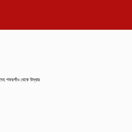
দেহ গফরগাঁও থেকে উদ্ধার