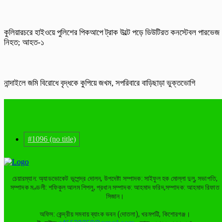
কুলিয়ারচরে হাইওয়ে পুলিশের পিকআপে ট্রাক উল্টে পড়ে ডিউটিরত কনস্টেবল পারভেজ
নিহত; আহত-১
নান্দাইলে জমি বিরোধে বৃদ্ধকে কুপিয়ে জখম, সপরিবারে বাড়িছাড়া ভুক্তভোগি
#1096 (no title)
চেয়ারম্যান: অ্যাডভোকেট ভূপেন্দ্র দোলন, উপদেষ্টা সম্পাদক: সাইফুল হক মোল্লা দুলু, সভাপতি,
সম্পাদক মণ্ডলী: শফিকুল আলম শিপলু, প্রধান সম্পাদক: আহমাদ ফরিদ,সম্পাদক: আহমাদ রিফাত
সিজান।
অফিস: কেন্দ্রীয় সমবায় ব্যাংক ভবন (দোতলা), খরমপট্টি, কিশোরগঞ্জ।