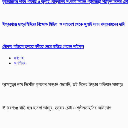
কুলিয়ারচরে শহিদ পরিবার ও জুলাই যোদ্ধাদের সংবর্ধনা দিলেন প্রতিমন্ত্রী শরীফুল আলম এম
ঈশ্বরগঞ্জে ছাত্রশিবিরের বিক্ষোভ মিছিল ও সমাবেশ থেকে জুলাই সনদ বাস্তবায়নের দাবি
নৌকার পাটাতন তুলতে নদীতে নেমে হারিয়ে গেলেন সাইফুল
সর্বশেষ
জনপ্রিয়
ব্রহ্মপুত্র নদে নিখোঁজ কৃষকের সন্ধান মেলেনি, দুই দিনের উদ্ধার অভিযান সমাপ্ত
ঈশ্বরগঞ্জে বাড়ি ঘরে হামলা ভাংচুর, হত্যার চেষ্টা ও শ্লীলতাহানির অভিযোগ