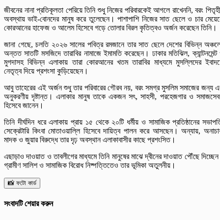
জীবনের নানা প্রতিকূলতা পেরিয়ে তিনি শুধু নিজের পরিবারকেই আগলে রাখেননি, বরং পিতৃহ
অবস্থায় ভাই-বোনদের মানুষ করে তুলেছেন। পাশাপাশি নিজের সাত ছেলে ও চার মেয়ে
কোরআনের হাফেজ ও আলেম হিসেবে গড়ে তোলার বিরল কৃতিত্বও অর্জন করেছেন তিনি।
জানা গেছে, চলতি ২০২৬ সালের পবিত্র রমজানে তার সাত ছেলে দেশের বিভিন্ন অঞ্চল
অন্তত সাতটি মসজিদে তারাবির নামাজে ইমামতি করেছেন। ঢাকার মতিঝিল, ক্যান্টনমেন্ট
মুগদাসহ বিভিন্ন এলাকায় তারা কোরআনের খতম তারাবির মাধ্যমে মুসল্লিদের ইবাদ
নেতৃত্ব দিয়ে প্রশংসা কুড়িয়েছেন।
আবু তাহেরের এই অর্জন শুধু তার পরিবারের গৌরব নয়, বরং সমগ্র মুসলিম সমাজের জন্য 
অনুকরণীয় দৃষ্টান্ত। এলাকার মানুষ তাকে একজন সৎ, সাহসী, পরহেজগার ও সমাজসে
হিসেবে জানেন।
তিনি দীর্ঘদিন ধরে এলাকায় প্রায় ১৫ থেকে ২০টি ধর্মীয় ও সামাজিক প্রতিষ্ঠানের সভাপত
সেক্রেটারি কিংবা মোতাওয়াল্লি হিসেবে দায়িত্ব পালন করে আসছেন। অন্যায়, অনাচা
মাদক ও জুয়ার বিরুদ্ধে তার দৃঢ় অবস্থান এলাকাবাসীর কাছে প্রশংসিত।
এছাড়াও দাওয়াত ও তাবলীগের মাধ্যমে তিনি মানুষের মাঝে দ্বীনের দাওয়াত পৌঁছে দিচ্ছে
গ্রামীণ সালিশ ও সামাজিক বিরোধ নিষ্পত্তিতেও তার ভূমিকা অতুলনীয়।
📸 ফটো কার্ড
সংবাদটি শেয়ার করুন