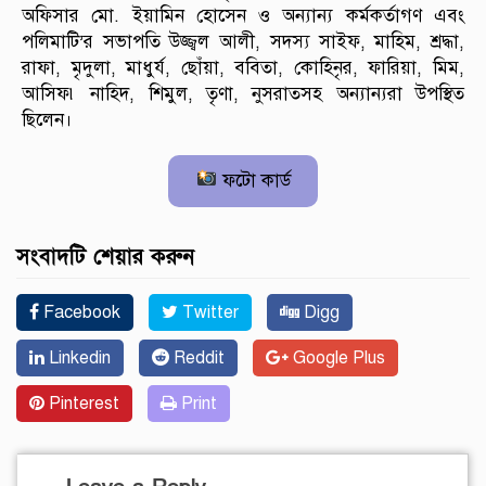
অফিসার মো. ইয়ামিন হোসেন ও অন্যান্য কর্মকর্তাগণ এবং
পলিমাটি’র সভাপতি উজ্জ্বল আলী, সদস্য সাইফ, মাহিম, শ্রদ্ধা,
রাফা, মৃদুলা, মাধুর্য, ছোঁয়া, ববিতা, কোহিনৃর, ফারিয়া, মিম,
আসিফ৷ নাহিদ, শিমুল, তৃণা, নুসরাতসহ অন্যান্যরা উপস্থিত
ছিলেন।
ফটো কার্ড
সংবাদটি শেয়ার করুন
Facebook
Twitter
Digg
Linkedin
Reddit
Google Plus
Pinterest
Print