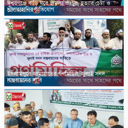
ঈশ্বরগঞ্জে বাড়ি ঘরে হামলা ভাংচুর, হত্যার চেষ্টা ও
শ্লীলতাহানির অভিযোগ
ইসলামপুরে জামায়াতের গণমিছিল, জুলাই সনদ
বাস্তবায়নের দাবি