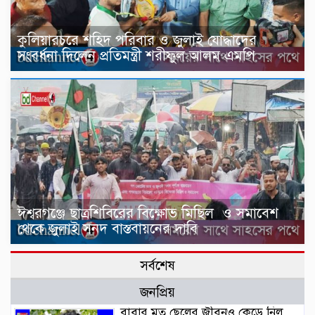
কুলিয়ারচরে শহিদ পরিবার ও জুলাই যোদ্ধাদের
সংবর্ধনা দিলেন প্রতিমন্ত্রী শরীফুল আলম এমপি
ঈশ্বরগঞ্জে ছাত্রশিবিরের বিক্ষোভ মিছিল ও সমাবেশ
থেকে জুলাই সনদ বাস্তবায়নের দাবি
সর্বশেষ
জনপ্রিয়
বাবার মত ছেলের জীবনও কেড়ে নিল