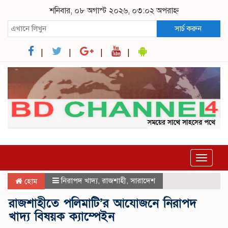
শনিবার, ০৮ অগাস্ট ২০২৬, ০৩:০২ অপরাহ্ন
সার্চ করুন
Toggle
navigat
নিরাপদ খাদ্য
,
রাজশাহী
,
সারাদেশ
হোম
রাজশাহীতে পলিমাটি’র আযোজনে নিরাপদ
খাদ্য বিষয়ক ক্যাম্পেইন