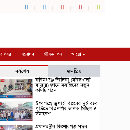
ির খবর
বিনোদন
জীবনযাপন
আরো
সর্বশেষ
জনপ্রিয়
করিমগঞ্জে উরদিঘী (মরিচখালী
বাজার) জামে মসজিদের নতুন
কমিটি গঠন
ঈশ্বরগঞ্জে জুলাই বিপ্লবের দুই বছর
পূর্তিতে বিএনপির আনন্দ মিছিল ও
সমাবেশ
প্রধানমন্ত্রীর কিশোরগঞ্জ সফর: