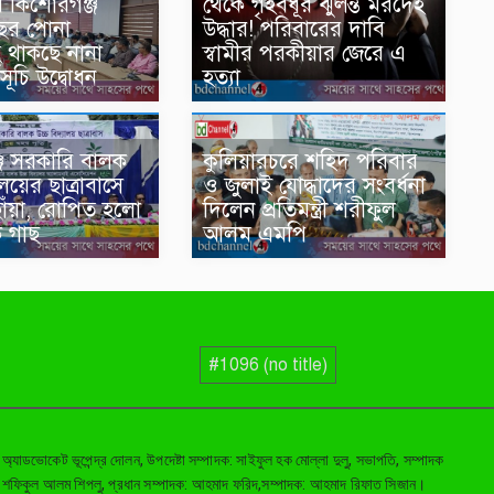
রীর কিশোরগঞ্জ
থেকে গৃহবধূর ঝুলন্ত মরদেহ
ের পোনা
উদ্ধার! পরিবারের দাবি
হ থাকছে নানা
স্বামীর পরকীয়ার জেরে এ
মসূচি উদ্বোধন
হত্যা
জ সরকারি বালক
কুলিয়ারচরে শহিদ পরিবার
ালয়ের ছাত্রাবাসে
ও জুলাই যোদ্ধাদের সংবর্ধনা
োঁয়া, রোপিত হলো
দিলেন প্রতিমন্ত্রী শরীফুল
 গাছ
আলম এমপি
#1096 (no title)
: অ্যাডভোকেট ভূপেন্দ্র দোলন, উপদেষ্টা সম্পাদক: সাইফুল হক মোল্লা দুলু, সভাপতি, সম্পাদক
: শফিকুল আলম শিপলু, প্রধান সম্পাদক: আহমাদ ফরিদ,সম্পাদক: আহমাদ রিফাত সিজান।