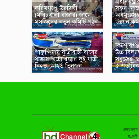
প্রধানমন্ত্
করিমগঞ্জে উরদিঘী
সফর: মাছ
(মরিচখালী বাজার) জামে
অবমুক্তস
মসজিদের নতুন কমিটি গঠন
উন্নয়ন কর্
কিশোরগঞ্
পাকুন্দিয়ায় যাত্রীবাহী বাসের
উচ্চ বিদ্য
ধাক্কায় অটোরিক্সার দুই যাত্রী
সবুজের ছ
নিহত, আহত তিনজন
৫ শতাধিক
চেয়ারম্যান
মণ্ডলী