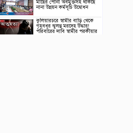
মাছের পোনা অবমুক্তসহ থাকছে
নানা উন্নয়ন কর্মসূচি উদ্বোধন
কুলিয়ারচরে স্বামীর বাড়ি থেকে
গৃহবধূর ঝুলন্ত মরদেহ উদ্ধার!
পরিবারের দাবি স্বামীর পরকীয়ার
জেরে এ হত্যা
পাকুন্দিয়ায় যাত্রীবাহী বাসের
ধাক্কায় অটোরিক্সার দুই যাত্রী
নিহত, আহত তিনজন
কিশোরগঞ্জ সরকারি বালক উচ্চ
বিদ্যালয়ের ছাত্রাবাসে সবুজের
ছোঁয়া, রোপিত হলো ৫ শতাধিক
গাছ
বাবার মত ছেলের জীবনও কেড়ে
নিল ব্রহ্মপুত্র নদ, তিনদিন পর
নিখোঁজ সাইফুলের মরদেহ
গফরগাঁও থেকে উদ্ধার
ব্রহ্মপুত্র নদে নিখোঁজ কৃষকের
সন্ধান মেলেনি, দুই দিনের উদ্ধার
অভিযান সমাপ্ত