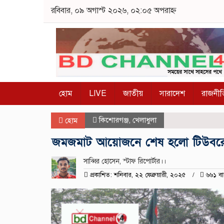
রবিবার, ০৯ অগাস্ট ২০২৬, ০২:০৫ অপরাহ্ন
হোম
LIVE
জাতীয়
সারাদেশ
রাজনীত
কিশোরগঞ্জ
,
খেলাধুলা
হোম
জমজমাট আয়োজনে শেষ হলো টিউবরোজ কিন
সাব্বির হোসেন, স্টাফ রিপোর্টার।।
প্রকাশিত: শনিবার, ২২ ফেব্রুয়ারী, ২০২৫
৬৬১ বা