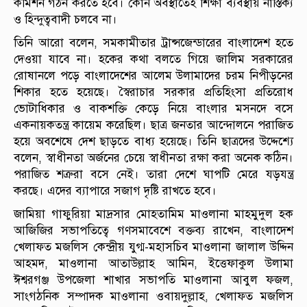
কমিশন গঠন করতে হবে। কোন অবস্থাতেই শিক্ষা ব্যবস্থায় নাস্তিক্য
ও হিন্দুত্ববাদী চলবে না।
তিনি আরো বলেন, সমকামীতার ট্রান্সজেন্ডারের বাংলাদেশ হতে
দেওয়া যাবে না। হকের কথা বলতে গিয়ে জালিম সরকারের
রোষানলে পড়ে বাংলাদেশের আলেম উলামাদের চরম নিপীড়নের
শিকার হতে হয়েছে। স্বৈরাচার সরকার প্রতিহিংসা প্রতিরোধ
ভোটাধিকার ও বাকশক্তি কেড়ে নিয়ে বাংলার মসনদে বসে
একনায়কতন্ত্র কায়েম করেছিল। ছাত্র জনতার আন্দোলনে পরাজিত
হয়ে অবশেষে দেশ ছাড়তে বাধ্য হয়েছে। তিনি ছাত্রদের উদ্দেশ্যে
বলেন, স্বাধীনতা অর্জনের চেয়ে স্বাধীনতা রক্ষা করা অনেক কঠিন।
পরাজিত শত্রুরা বসে নেই। তারা দেশে ঘাপটি মেরে যড়যন্ত্র
করছে। এদের ব্যাপারে সজাগ দৃষ্টি রাখতে হবে।
জামিয়া গাফুরিয়া মাদ্রসার মোহতামিম মাওলানা মাহমুদুল হক
আজিজির সভাপতিত্বে গণসমাবেশে বক্তব্য রাখেন, বাংলাদেশ
খেলাফত মজলিস কেন্দ্রীয় যুগ্ম-মহাসচিব মাওলানা জালাল উদ্দিন
আহমদ, মাওলানা আতাউল্লাহ আমিন, ইত্তেফাকুল উলামা
ঈশ্বরগঞ্জ উপজেলা শাখার সভাপতি মাওলানা আবুল ফজল,
সাংগঠনিক সম্পাদক মাওলানা ওবায়দুল্লাহ, খেলাফত মজলিস