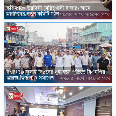
করিমগঞ্জে উরদিঘী (মরিচখালী বাজার) জামে
মসজিদের নতুন কমিটি গঠন
ঈশ্বরগঞ্জে জুলাই বিপ্লবের দুই বছর পূর্তিতে বিএনপির
আনন্দ মিছিল ও সমাবেশ