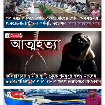
প্রধানমন্ত্রীর কিশোরগঞ্জ সফর: মাছের পোনা অবমুক্তসহ
থাকছে নানা উন্নয়ন কর্মসূচি উদ্বোধন
কুলিয়ারচরে স্বামীর বাড়ি থেকে গৃহবধূর ঝুলন্ত মরদেহ
উদ্ধার! পরিবারের দাবি স্বামীর পরকীয়ার জেরে এ হত্যা