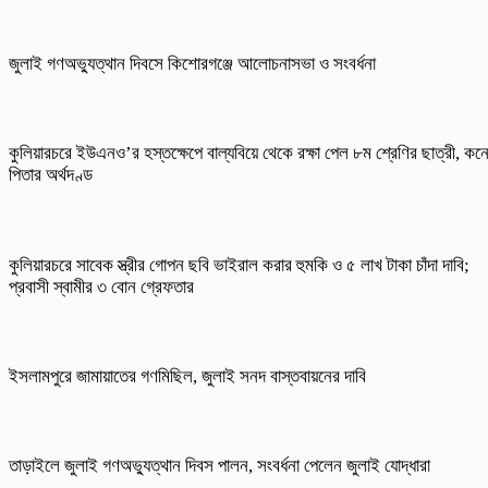
জুলাই গণঅভ্যুত্থান দিবসে কিশোরগঞ্জে আলোচনাসভা ও সংবর্ধনা
কুলিয়ারচরে ইউএনও’র হস্তক্ষেপে বাল্যবিয়ে থেকে রক্ষা পেল ৮ম শ্রেণির ছাত্রী, কন
পিতার অর্থদণ্ড
কুলিয়ারচরে সাবেক স্ত্রীর গোপন ছবি ভাইরাল করার হুমকি ও ৫ লাখ টাকা চাঁদা দাবি;
প্রবাসী স্বামীর ৩ বোন গ্রেফতার
ইসলামপুরে জামায়াতের গণমিছিল, জুলাই সনদ বাস্তবায়নের দাবি
তাড়াইলে জুলাই গণঅভ্যুত্থান দিবস পালন, সংবর্ধনা পেলেন জুলাই যোদ্ধারা