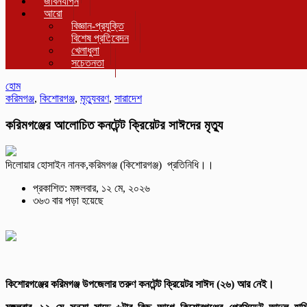
জীবনযাপন
আরো
বিজ্ঞান-প্রযুক্তি
বিশেষ প্রতিবেদন
খেলাধুলা
সচেতনতা
হোম
করিমগঞ্জ
,
কিশোরগঞ্জ
,
মৃত্যুবরণ
,
সারাদেশ
করিমগঞ্জের আলোচিত কনটেন্ট ক্রিয়েটর সাঈদের মৃত্যু
দিলোয়ার হোসাইন নানক,করিমগঞ্জ (কিশোরগঞ্জ) প্রতিনিধি।।
প্রকাশিত: মঙ্গলবার, ১২ মে, ২০২৬
৩৬৩ বার পড়া হয়েছে
কিশোরগঞ্জের করিমগঞ্জ উপজেলার তরুণ কনটেন্ট ক্রিয়েটর সাঈদ (২৬) আর নেই।