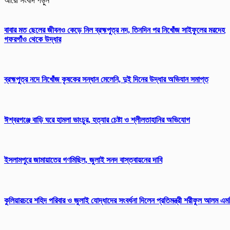
আরো সংবাদ পড়ুন
বাবার মত ছেলের জীবনও কেড়ে নিল ব্রহ্মপুত্র নদ, তিনদিন পর নিখোঁজ সাইফুলের মরদেহ
গফরগাঁও থেকে উদ্ধার
ব্রহ্মপুত্র নদে নিখোঁজ কৃষকের সন্ধান মেলেনি, দুই দিনের উদ্ধার অভিযান সমাপ্ত
ঈশ্বরগঞ্জে বাড়ি ঘরে হামলা ভাংচুর, হত্যার চেষ্টা ও শ্লীলতাহানির অভিযোগ
ইসলামপুরে জামায়াতের গণমিছিল, জুলাই সনদ বাস্তবায়নের দাবি
কুলিয়ারচরে শহিদ পরিবার ও জুলাই যোদ্ধাদের সংবর্ধনা দিলেন প্রতিমন্ত্রী শরীফুল আলম এম