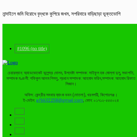
নান্দাইলে জমি বিরোধে বৃদ্ধকে কুপিয়ে জখম, সপরিবারে বাড়িছাড়া ভুক্তভোগি
#1096 (no title)
চেয়ারম্যান: অ্যাডভোকেট ভূপেন্দ্র দোলন, উপদেষ্টা সম্পাদক: সাইফুল হক মোল্লা দুলু, সভাপতি,
সম্পাদক মণ্ডলী: শফিকুল আলম শিপলু, প্রধান সম্পাদক: আহমাদ ফরিদ,সম্পাদক: আহমাদ রিফাত
সিজান।
অফিস: কেন্দ্রীয় সমবায় ব্যাংক ভবন (দোতলা), খরমপট্টি, কিশোরগঞ্জ।
ই-মেইল:
af6632258@gmail.com
, ফোন: ০১৭১২-৫৫৫০২৪