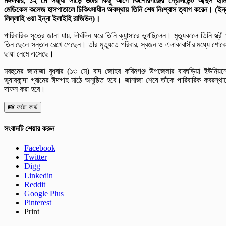
মঙ্গলবার, ১২ মে সন্ধ্যা সাড়ে ৬টার কিছু আগে কিশোরগঞ্জের প্রেসিডেন্ট আব্দুল হাম
মেডিকেল কলেজ হাসপাতালে চিকিৎসাধীন অবস্থায় তিনি শেষ নিঃশ্বাস ত্যাগ করেন। (ইন্
লিল্লাহি ওয়া ইন্না ইলাইহি রাজিউন)।
পারিবারিক সূত্রে জানা যায়, দীর্ঘদিন ধরে তিনি ক্যান্সারে ভুগছিলেন। মৃত্যুকালে তিনি স্ত্রী
তিন ছেলে সন্তান রেখে গেছেন। তাঁর মৃত্যুতে পরিবার, স্বজন ও এলাকাবাসীর মধ্যে শোক
ছায়া নেমে এসেছে।
মরহুমের জানাজা বুধবার (১৩ মে) বাদ জোহর করিমগঞ্জ উপজেলার বারঘড়িয়া ইউনিয়ন
ভুষারকান্দা গ্রামের ঈদগাহ মাঠে অনুষ্ঠিত হবে। জানাজা শেষে তাঁকে পারিবারিক কবরস্থা
দাফন করা হবে।
📸 ফটো কার্ড
সংবাদটি শেয়ার করুন
Facebook
Twitter
Digg
Linkedin
Reddit
Google Plus
Pinterest
Print