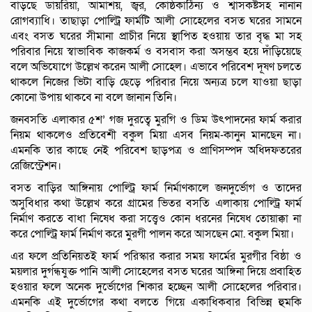
বাড়ছে ডায়রিয়া, আমাশয়, জ্বর, কোষ্ঠকাঠিন্য ও শ্বাসকষ্টসহ নানান
রোগব্যাধি। তাছাড়া পোল্ট্রি ফার্মটি আলী সোহেলের বসত ঘরের সামনে
এবং বসত ঘরের সীমানা প্রাচীর নিয়ে স্থাপিত হওয়ায় তার বৃদ্ধ মা সহ
পরিবার নিয়ে স্বাভাবিক কাজকর্ম ও বসবাস করা অসম্ভব হয়ে দাঁড়িয়েছে
বলে অভিযোগে উল্লেখ করেন আলী সোহেল। এভাবে পরিবেশ দূষণ চলতে
থাকলে নিজের ভিটা বাড়ি ছেড়ে পরিবার নিয়ে অন্যত্র চলে যাওয়া ছাড়া
কোনো উপায় থাকবে না বলে জানান তিনি।
জনবসতি এলাকার ৫শ’ গজ দুরত্বে মুরগি ও ডিম উৎপাদনের ফার্ম করার
নিয়ম থাকলেও প্রতিবেশী বকুল মিয়া এসব নিয়ম-কানুন মানছেন না।
এমনকি তার কাছে নেই পরিবেশ ছাড়পত্র ও প্রাণিসম্পদ অধিদফতরের
রেজিস্ট্রেশন।
বসত বাড়ির আঙ্গিনায় পোল্ট্রি ফার্ম নির্মাণকালে জনদুর্ভোগ ও তাদের
অসুবিধার কথা উল্লেখ করে গ্রামের ভিতর বসতি এলাকায় পোল্ট্রি ফার্ম
নির্মাণ করতে বাধা নিষেধ করা সত্ত্বেও কোন ধরনের নিষেধ তোয়াক্কা না
করে পোল্ট্রি ফার্ম নির্মাণ করে মুরগী পালন করে আসছেন মো. বকুল মিয়া।
এর ফলে প্রতিনিয়তই ফার্ম পরিস্কার করার সময় ফার্মের মুরগীর বিষ্ঠা ও
ময়লার দুর্গন্ধযুক্ত পানি আলী সোহেলের বসত ঘরের আঙ্গিনা দিয়ে প্রবাহিত
হওয়ার ফলে অনেক দুর্ভোগের শিকার হচ্ছেন আলী সোহেলের পরিবার।
এমনকি এই দুর্ভোগের কথা বলতে গিয়ে একাধিকবার বিভিন্ন হুমকি