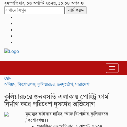
বৃহস্পতিবার, ০৬ অগাস্ট ২০২৬, ১০:০৪ অপরাহ্ন
সার্চ করুন
Toggle
navigat
হোম
অনিয়ম
,
কিশোরগঞ্জ
,
কুলিয়ারচর
,
জনদুর্ভোগ
,
সারাদেশ
কুলিয়ারচরে জনবসতি এলাকায় পোল্ট্রি ফার্ম
নির্মাণ করে পরিবেশ দূষণের অভিযোগ
মুহাম্মদ কাইসার হামিদ, স্টাফ রিপোর্টার, কুলিয়ারচর
,কিশোরগঞ্জ।।
প্রকাশিত: বৃহস্পতিবার, ১ আগস্ট, ২০২৪