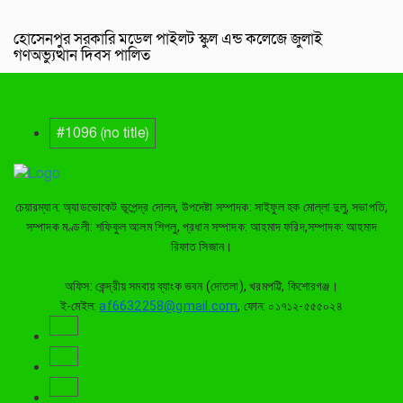
হোসেনপুর সরকারি মডেল পাইলট স্কুল এন্ড কলেজে জুলাই
গণঅভ্যুত্থান দিবস পালিত
#1096 (no title)
চেয়ারম্যান: অ্যাডভোকেট ভূপেন্দ্র দোলন, উপদেষ্টা সম্পাদক: সাইফুল হক মোল্লা দুলু, সভাপতি,
সম্পাদক মণ্ডলী: শফিকুল আলম শিপলু, প্রধান সম্পাদক: আহমাদ ফরিদ,সম্পাদক: আহমাদ
রিফাত সিজান।
অফিস: কেন্দ্রীয় সমবায় ব্যাংক ভবন (দোতলা), খরমপট্টি, কিশোরগঞ্জ।
ই-মেইল:
af6632258@gmail.com
, ফোন: ০১৭১২-৫৫৫০২৪