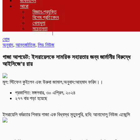
জীবনযাপন
আরো
বিজ্ঞান-প্রযুক্তি
বিশেষ প্রতিবেদন
খেলাধুলা
সচেতনতা
হোম
অনুবাদ
,
আন্তর্জাতিক
,
লিড নিউজ
গাজা আপডেট: ইসরায়েলকে সামরিক সহায়তার জন্য জার্মানীর বিরুদ্ধে
আইসিজে’র রায়
মূল: স্টিফেন কুইলেন এবং উরুবা জামাল,অনুবাদ:আহমাদ ফরিদ।।
প্রকাশিত: মঙ্গলবার, ৩০ এপ্রিল, ২০২৪
২৭৭ বার পড়া হয়েছে
ইসরায়েলি বর্বরতার শিকার গাজা এক বিধ্বস্থ মৃত্যুপুরি, ছবি: আনাদোলু নিউজ এজেন্সি