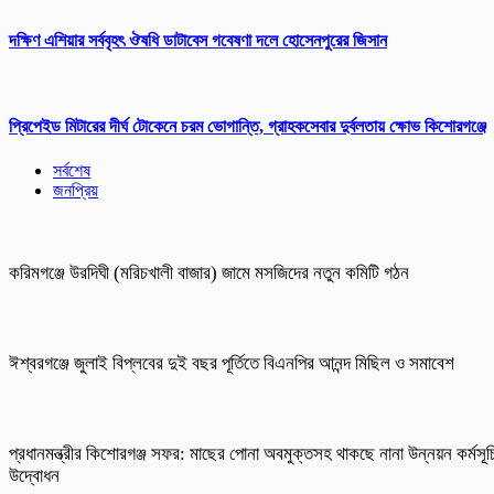
দক্ষিণ এশিয়ার সর্ববৃহৎ ঔষধি ডাটাবেস গবেষণা দলে হোসেনপুরের জিসান
প্রিপেইড মিটারের দীর্ঘ টোকেনে চরম ভোগান্তি, গ্রাহকসেবার দুর্বলতায় ক্ষোভ কিশোরগঞ্জে
সর্বশেষ
জনপ্রিয়
করিমগঞ্জে উরদিঘী (মরিচখালী বাজার) জামে মসজিদের নতুন কমিটি গঠন
ঈশ্বরগঞ্জে জুলাই বিপ্লবের দুই বছর পূর্তিতে বিএনপির আনন্দ মিছিল ও সমাবেশ
প্রধানমন্ত্রীর কিশোরগঞ্জ সফর: মাছের পোনা অবমুক্তসহ থাকছে নানা উন্নয়ন কর্মসূচ
উদ্বোধন