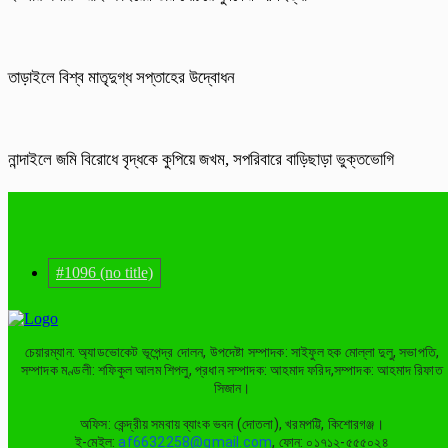
তাড়াইলে বিশ্ব মাতৃদুগ্ধ সপ্তাহের উদ্বোধন
নান্দাইলে জমি বিরোধে বৃদ্ধকে কুপিয়ে জখম, সপরিবারে বাড়িছাড়া ভুক্তভোগি
#1096 (no title)
চেয়ারম্যান: অ্যাডভোকেট ভূপেন্দ্র দোলন, উপদেষ্টা সম্পাদক: সাইফুল হক মোল্লা দুলু, সভাপতি,
সম্পাদক মণ্ডলী: শফিকুল আলম শিপলু, প্রধান সম্পাদক: আহমাদ ফরিদ,সম্পাদক: আহমাদ রিফাত
সিজান।
অফিস: কেন্দ্রীয় সমবায় ব্যাংক ভবন (দোতলা), খরমপট্টি, কিশোরগঞ্জ।
ই-মেইল:
af6632258@gmail.com
, ফোন: ০১৭১২-৫৫৫০২৪