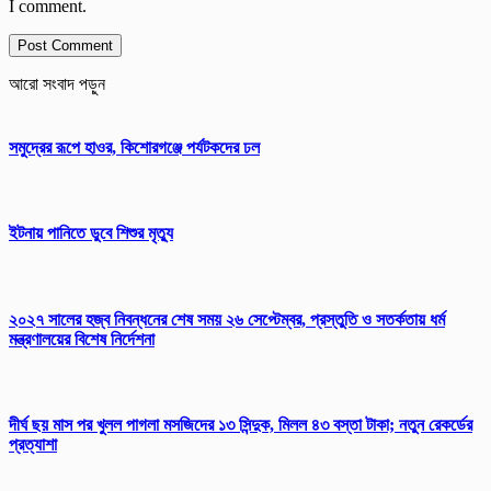
I comment.
আরো সংবাদ পড়ুন
সমুদ্রের রূপে হাওর, কিশোরগঞ্জে পর্যটকদের ঢল
ইটনায় পানিতে ডুবে শিশুর মৃত্যু
২০২৭ সালের হজ্ব নিবন্ধনের শেষ সময় ২৬ সেপ্টেম্বর, প্রস্তুতি ও সতর্কতায় ধর্ম
মন্ত্রণালয়ের বিশেষ নির্দেশনা
দীর্ঘ ছয় মাস পর খুলল পাগলা মসজিদের ১৩ সিন্দুক, মিলল ৪৩ বস্তা টাকা; নতুন রেকর্ডের
প্রত্যাশা