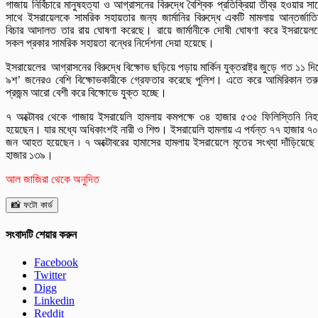
গাজায় নির্বিচারে মানুষহত্যা ও আগ্রাসনের বিরুদ্ধে বৈশ্বিক প্রতিক্রিয়া তীব্র হওয়ার সা
সাথে ইসরায়েলকে সামরিক সহায়তার জন্য জার্মানির বিরুদ্ধে একটি মামলায় আন্তর্জাত
বিচার আদালত তার রায় ঘোষণা করেছে। রায়ে জার্মানীকে দোষী ঘোষণা করে ইসরায়েল
সকল প্রকার সামরিক সহায়তা বন্ধের নির্দেশনা দেয়া হয়েছে।
ইসরায়েলের আগ্রাসনের বিরুদ্ধে বিক্ষোভ ছড়িয়ে পড়ায় মার্কিন যুক্তরাষ্ট্র জুড়ে গত ১১ দি
৯শ’ জনেরও বেশি বিক্ষোভকারীকে গ্রেফতার করেছে পুলিশ। এতে করে আমিরিকান তর
প্রজন্ম আরো বেশী করে বিক্ষোভে যুক্ত হচ্ছে।
৭ অক্টোবর থেকে গাজায় ইসরায়েলি হামলায় কমপক্ষে ৩৪ হাজার ৫৩৫ ফিলিস্তিনি নি
হয়েছেন। যার মধ্যে অধিকাংশই নারী ও শিশু। ইসরায়েলি হামলায় এ পর্যন্ত ৭৭ হাজার ৭
জন আহত হয়েছেন ৷ ৭ অক্টোবরের হামাসের হামলায় ইসরায়েলে মৃতের সংখ্যা দাঁড়িয়েছে
হাজার ১৩৯।
আল জাজিরা থেকে অনুদিত
📸 ফটো কার্ড
সংবাদটি শেয়ার করুন
Facebook
Twitter
Digg
Linkedin
Reddit