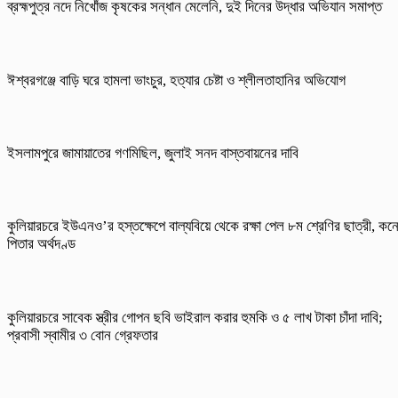
ব্রহ্মপুত্র নদে নিখোঁজ কৃষকের সন্ধান মেলেনি, দুই দিনের উদ্ধার অভিযান সমাপ্ত
ঈশ্বরগঞ্জে বাড়ি ঘরে হামলা ভাংচুর, হত্যার চেষ্টা ও শ্লীলতাহানির অভিযোগ
ইসলামপুরে জামায়াতের গণমিছিল, জুলাই সনদ বাস্তবায়নের দাবি
কুলিয়ারচরে ইউএনও’র হস্তক্ষেপে বাল্যবিয়ে থেকে রক্ষা পেল ৮ম শ্রেণির ছাত্রী, কন
পিতার অর্থদণ্ড
কুলিয়ারচরে সাবেক স্ত্রীর গোপন ছবি ভাইরাল করার হুমকি ও ৫ লাখ টাকা চাঁদা দাবি;
প্রবাসী স্বামীর ৩ বোন গ্রেফতার