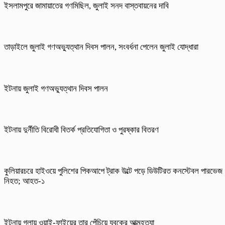
ইসলামপুরে জামায়াতের গণমিছিল, জুলাই সনদ বাস্তবায়নের দাবি
তাড়াইলে জুলাই গণঅভ্যুত্থান দিবস পালন, সংবর্ধনা পেলেন জুলাই যোদ্ধারা
ইটনায় জুলাই গণঅভ্যুত্থান দিবস পালন
ইটনায় দুর্নীতি বিরোধী বিতর্ক প্রতিযোগিতা ও পুরষ্কার বিতরণ
কুলিয়ারচরে হাইওয়ে পুলিশের পিকআপে ট্রাক উল্টে পড়ে ডিউটিরত কনস্টেবল পারভেজ
নিহত; আহত-১
ইটনায় গলায় ওয়াই-ফাইয়ের তার পেঁচিয়ে যুবকের আত্মহত্যা