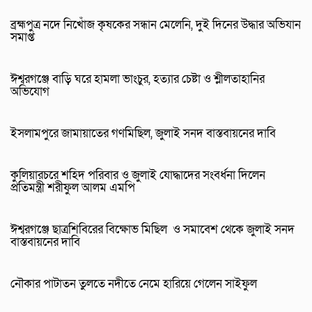
ব্রহ্মপুত্র নদে নিখোঁজ কৃষকের সন্ধান মেলেনি, দুই দিনের উদ্ধার অভিযান
সমাপ্ত
ঈশ্বরগঞ্জে বাড়ি ঘরে হামলা ভাংচুর, হত্যার চেষ্টা ও শ্লীলতাহানির
অভিযোগ
ইসলামপুরে জামায়াতের গণমিছিল, জুলাই সনদ বাস্তবায়নের দাবি
কুলিয়ারচরে শহিদ পরিবার ও জুলাই যোদ্ধাদের সংবর্ধনা দিলেন
প্রতিমন্ত্রী শরীফুল আলম এমপি
ঈশ্বরগঞ্জে ছাত্রশিবিরের বিক্ষোভ মিছিল ও সমাবেশ থেকে জুলাই সনদ
বাস্তবায়নের দাবি
নৌকার পাটাতন তুলতে নদীতে নেমে হারিয়ে গেলেন সাইফুল