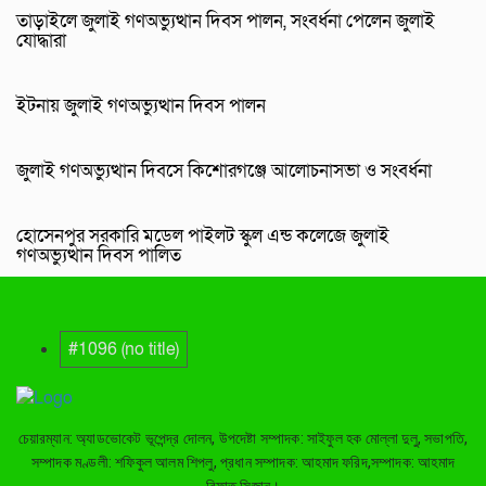
তাড়াইলে জুলাই গণঅভ্যুত্থান দিবস পালন, সংবর্ধনা পেলেন জুলাই
যোদ্ধারা
ইটনায় জুলাই গণঅভ্যুত্থান দিবস পালন
জুলাই গণঅভ্যুত্থান দিবসে কিশোরগঞ্জে আলোচনাসভা ও সংবর্ধনা
হোসেনপুর সরকারি মডেল পাইলট স্কুল এন্ড কলেজে জুলাই
গণঅভ্যুত্থান দিবস পালিত
#1096 (no title)
চেয়ারম্যান: অ্যাডভোকেট ভূপেন্দ্র দোলন, উপদেষ্টা সম্পাদক: সাইফুল হক মোল্লা দুলু, সভাপতি,
সম্পাদক মণ্ডলী: শফিকুল আলম শিপলু, প্রধান সম্পাদক: আহমাদ ফরিদ,সম্পাদক: আহমাদ