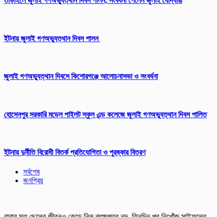
তাড়াইলে জুলাই গণঅভ্যুত্থান দিবস পালন, সংবর্ধনা পেলেন জুলাই যোদ্ধারা
ইটনায় জুলাই গণঅভ্যুত্থান দিবস পালন
জুলাই গণঅভ্যুত্থান দিবসে কিশোরগঞ্জে আলোচনাসভা ও সংবর্ধনা
হোসেনপুর সরকারি মডেল পাইলট স্কুল এন্ড কলেজে জুলাই গণঅভ্যুত্থান দিবস পালিত
ইটনায় দুর্নীতি বিরোধী বিতর্ক প্রতিযোগিতা ও পুরষ্কার বিতরণ
সর্বশেষ
জনপ্রিয়
বাবার মত ছেলের জীবনও কেড়ে নিল ব্রহ্মপুত্র নদ, তিনদিন পর নিখোঁজ সাইফুলের