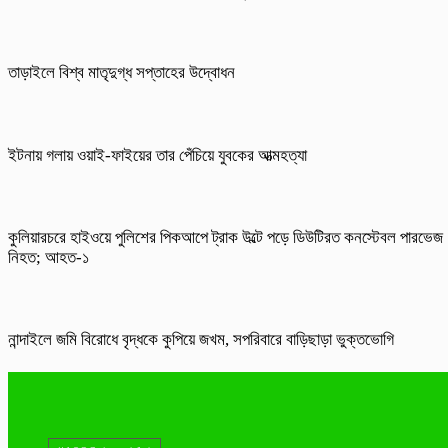
তাড়াইলে বিশ্ব মাতৃদুগ্ধ সপ্তাহের উদ্বোধন
ইটনায় গলায় ওয়াই-ফাইয়ের তার পেঁচিয়ে যুবকের আত্মহত্যা
কুলিয়ারচরে হাইওয়ে পুলিশের পিকআপে ট্রাক উল্টে পড়ে ডিউটিরত কনস্টেবল পারভেজ
নিহত; আহত-১
নান্দাইলে জমি বিরোধে বৃদ্ধকে কুপিয়ে জখম, সপরিবারে বাড়িছাড়া ভুক্তভোগি