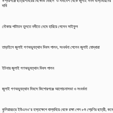
ঈশ্বরগঞ্জে ছাত্রশিবিরের বিক্ষোভ মিছিল ও সমাবেশ থেকে জুলাই সনদ বাস্তবায়নের
দাবি
নৌকার পাটাতন তুলতে নদীতে নেমে হারিয়ে গেলেন সাইফুল
তাড়াইলে জুলাই গণঅভ্যুত্থান দিবস পালন, সংবর্ধনা পেলেন জুলাই যোদ্ধারা
ইটনায় জুলাই গণঅভ্যুত্থান দিবস পালন
জুলাই গণঅভ্যুত্থান দিবসে কিশোরগঞ্জে আলোচনাসভা ও সংবর্ধনা
কুলিয়ারচরে ইউএনও’র হস্তক্ষেপে বাল্যবিয়ে থেকে রক্ষা পেল ৮ম শ্রেণির ছাত্রী, কন