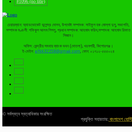
#1096 (no title)
চেয়ারম্যান: অ্যাডভোকেট ভূপেন্দ্র দোলন, উপদেষ্টা সম্পাদক: সাইফুল হক মোল্লা দুলু, সভাপতি,
সম্পাদক মণ্ডলী: শফিকুল আলম শিপলু, প্রধান সম্পাদক: আহমাদ ফরিদ,সম্পাদক: আহমাদ রিফাত
সিজান।
অফিস: কেন্দ্রীয় সমবায় ব্যাংক ভবন (দোতলা), খরমপট্টি, কিশোরগঞ্জ।
ই-মেইল:
af6632258@gmail.com
, ফোন: ০১৭১২-৫৫৫০২৪
© সর্বস্বত্ব স্বত্বাধিকার সংরক্ষিত
প্রযুক্তি সহায়তায়:
বাংলাদেশ হোস্ট