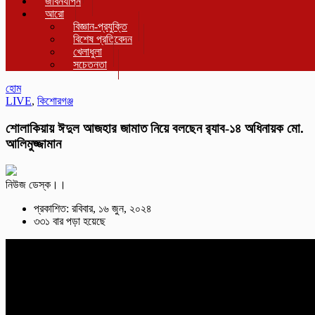
জীবনযাপন
আরো
বিজ্ঞান-প্রযুক্তি
বিশেষ প্রতিবেদন
খেলাধুলা
সচেতনতা
হোম
LIVE
,
কিশোরগঞ্জ
শোলাকিয়ায় ঈদুল আজহার জামাত নিয়ে বলছেন র‌্যাব-১৪ অধিনায়ক মো.
আলিমুজ্জামান
নিউজ ডেস্ক।।
প্রকাশিত: রবিবার, ১৬ জুন, ২০২৪
৩৩১ বার পড়া হয়েছে