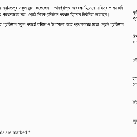
ান ন্যামতপুর স্কুল এন্ড কলেজের ভারপ্রাপ্ত অধ্যক্ষ হিসেবে দায়িত্ব পালনকারী
কু
রথমবারের মত শ্রেষ্ঠ শিক্ষাপ্রতিষ্ঠান প্রধান হিসেবে নির্বাচিত হয়েছেন।
প্
রতিষ্ঠান স্কুল পযার্য়ে করিমগঞ্জ উপজেলা হতে প্রথমবারের মতো শ্রেষ্ঠ প্রতিষ্ঠান
ঈশ
সন
নৌ
তা
যো
ইট
জু
lds are marked
*