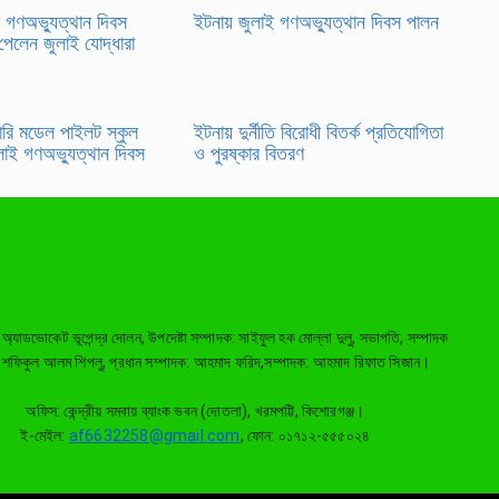
 গণঅভ্যুত্থান দিবস
ইটনায় জুলাই গণঅভ্যুত্থান দিবস পালন
 পেলেন জুলাই যোদ্ধারা
রি মডেল পাইলট স্কুল
ইটনায় দুর্নীতি বিরোধী বিতর্ক প্রতিযোগিতা
লাই গণঅভ্যুত্থান দিবস
ও পুরষ্কার বিতরণ
: অ্যাডভোকেট ভূপেন্দ্র দোলন, উপদেষ্টা সম্পাদক: সাইফুল হক মোল্লা দুলু, সভাপতি, সম্পাদক
: শফিকুল আলম শিপলু, প্রধান সম্পাদক: আহমাদ ফরিদ,সম্পাদক: আহমাদ রিফাত সিজান।
অফিস: কেন্দ্রীয় সমবায় ব্যাংক ভবন (দোতলা), খরমপট্টি, কিশোরগঞ্জ।
ই-মেইল:
af6632258@gmail.com
, ফোন: ০১৭১২-৫৫৫০২৪