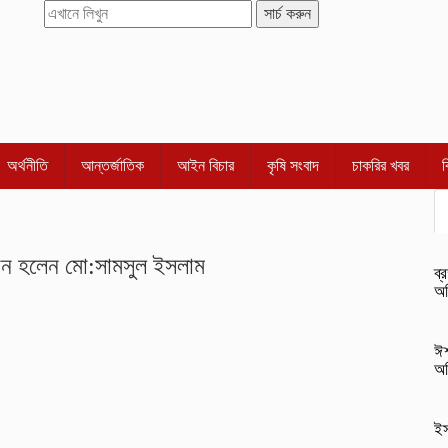
সার্চ করুন
অর্থনীতি
আন্তর্জাতিক
আইন বিচার
কৃষি সংবাদ
চাকরির খবর
্রধান হলেন মো:সামসুল ইসলাম
ব্
অভ
ঈশ
অ
ইস