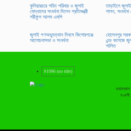
কুলিয়ারচরে শহিদ পরিবার ও জুলাই
তাড়াইলে জুলাই
যোদ্ধাদের সংবর্ধনা দিলেন প্রতিমন্ত্রী
পালন, সংবর্ধনা
শরীফুল আলম এমপি
জুলাই গণঅভ্যুত্থান দিবসে কিশোরগঞ্জে
হোসেনপুর সরকা
আলোচনাসভা ও সংবর্ধনা
এন্ড কলেজে জু
পালিত
#1096 (no title)
চেয়ারম্যান
মণ্ডলী