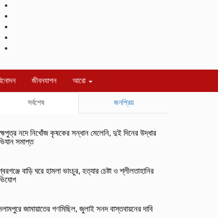
বিনোদন
জীবনযাপন
আরো
সর্বশেষ
জনপ্রিয়
রহ্মপুত্র নদে নিখোঁজ কৃষকের সন্ধান মেলেনি, দুই দিনের উদ্ধার
িযান সমাপ্ত
্বরগঞ্জে বাড়ি ঘরে হামলা ভাংচুর, হত্যার চেষ্টা ও শ্লীলতাহানির
ভিযোগ
লামপুরে জামায়াতের গণমিছিল, জুলাই সনদ বাস্তবায়নের দাবি