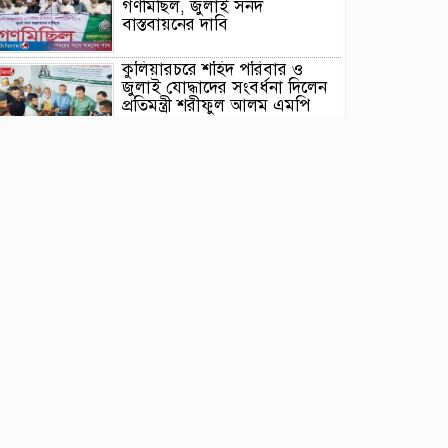
গণমিছিল, জুলাই সনদ
বাস্তবায়নের দাবি
কুলিয়ারচরে শহিদ পরিবার ও
জুলাই যোদ্ধাদের সংবর্ধনা দিলেন
প্রতিমন্ত্রী শরীফুল আলম এমপি
ঈশ্বরগঞ্জে ছাত্রশিবিরের বিক্ষোভ
মিছিল ও সমাবেশ থেকে জুলাই
সনদ বাস্তবায়নের দাবি
নৌকার পাটাতন তুলতে নদীতে
নেমে হারিয়ে গেলেন সাইফুল
তাড়াইলে জুলাই গণঅভ্যুত্থান
দিবস পালন, সংবর্ধনা পেলেন
জুলাই যোদ্ধারা
ইটনায় জুলাই গণঅভ্যুত্থান দিবস
পালন