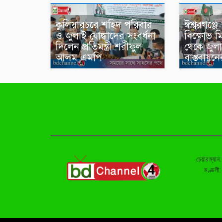
কুলিয়ারচরে শহিদ পরিবার
ঈশ্বরগঞ্জে
ও জুলাই যোদ্ধাদের সংবর্ধনা
বিক্ষোভ 
দিলেন প্রতিমন্ত্রী শরীফুল
থেকে জুল
আলম এমপি
বাস্তবায়ন
চেয়ারম্যান
মণ্ডলী