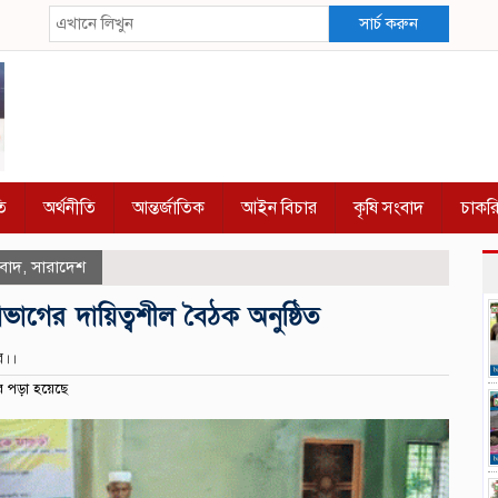
সার্চ করুন
ি
অর্থনীতি
আন্তর্জাতিক
আইন বিচার
কৃষি সংবাদ
চাকর
বাদ
,
সারাদেশ
ভাগের দায়িত্বশীল বৈঠক অনুষ্ঠিত
র।।
 পড়া হয়েছে