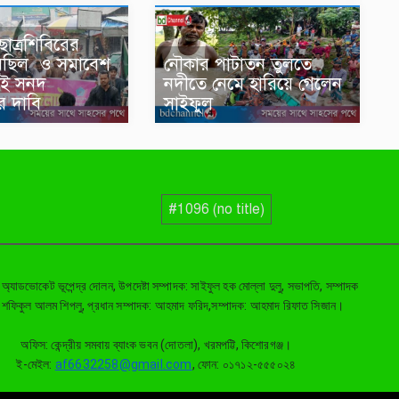
 ছাত্রশিবিরের
মিছিল ও সমাবেশ
নৌকার পাটাতন তুলতে
াই সনদ
নদীতে নেমে হারিয়ে গেলেন
ের দাবি
সাইফুল
#1096 (no title)
: অ্যাডভোকেট ভূপেন্দ্র দোলন, উপদেষ্টা সম্পাদক: সাইফুল হক মোল্লা দুলু, সভাপতি, সম্পাদক
: শফিকুল আলম শিপলু, প্রধান সম্পাদক: আহমাদ ফরিদ,সম্পাদক: আহমাদ রিফাত সিজান।
অফিস: কেন্দ্রীয় সমবায় ব্যাংক ভবন (দোতলা), খরমপট্টি, কিশোরগঞ্জ।
ই-মেইল:
af6632258@gmail.com
, ফোন: ০১৭১২-৫৫৫০২৪