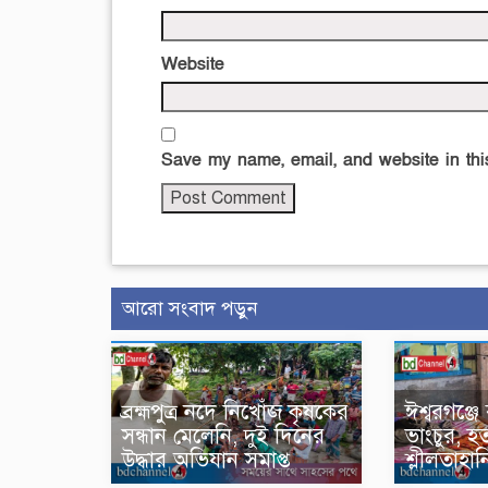
Website
Save my name, email, and website in this
আরো সংবাদ পড়ুন
ব্রহ্মপুত্র নদে নিখোঁজ কৃষকের
ঈশ্বরগঞ্জ
সন্ধান মেলেনি, দুই দিনের
ভাংচুর, হত
উদ্ধার অভিযান সমাপ্ত
শ্লীলতাহ