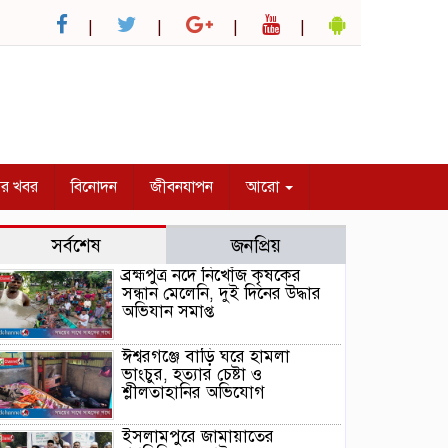
ির খবর
বিনোদন
জীবনযাপন
আরো
সর্বশেষ
জনপ্রিয়
ব্রহ্মপুত্র নদে নিখোঁজ কৃষকের
সন্ধান মেলেনি, দুই দিনের উদ্ধার
অভিযান সমাপ্ত
ঈশ্বরগঞ্জে বাড়ি ঘরে হামলা
ভাংচুর, হত্যার চেষ্টা ও
শ্লীলতাহানির অভিযোগ
ইসলামপুরে জামায়াতের