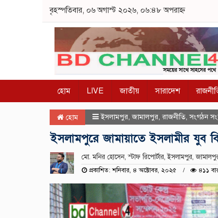
বৃহস্পতিবার, ০৬ অগাস্ট ২০২৬, ০৬:৪৮ অপরাহ্ন
হোম
LIVE
জাতীয়
সারাদেশ
রাজনীত
ইসলামপুর
,
জামালপুর
,
রাজনীতি
,
সংগঠন সং
হোম
ইসলামপুরে জামায়াতে ইসলামীর যুব বি
মো. মনির হোসেন, স্টাফ রিপোর্টার, ইসলামপুর, জামালপু
প্রকাশিত: শনিবার, ৪ অক্টোবর, ২০২৫
৪১১ বার