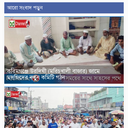
আরো সংবাদ পড়ুন
করিমগঞ্জে উরদিঘী (মরিচখালী বাজার) জামে
মসজিদের নতুন কমিটি গঠন