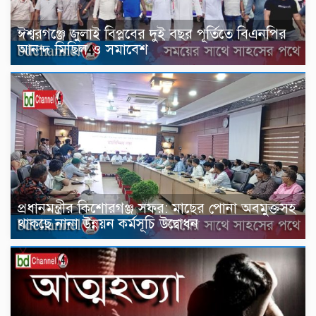
ঈশ্বরগঞ্জে জুলাই বিপ্লবের দুই বছর পূর্তিতে বিএনপির
আনন্দ মিছিল ও সমাবেশ
প্রধানমন্ত্রীর কিশোরগঞ্জ সফর: মাছের পোনা অবমুক্তসহ
থাকছে নানা উন্নয়ন কর্মসূচি উদ্বোধন