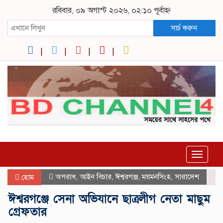
রবিবার, ০৯ অগাস্ট ২০২৬, ০২:১০ পূর্বাহ্ন
সার্চ করুন
Toggle
navigat
অপরাধ
,
আইন বিচার
,
ঈশ্বরগঞ্জ
,
ময়মনসিংহ
,
সারাদেশ
হোম
ঈশ্বরগঞ্জে সেনা অভিযানে ছাত্রলীগ নেতা মাছুম
গ্রেফতার