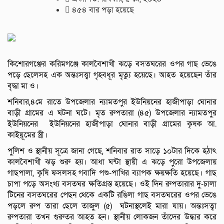
৪৫৪ বার পড়া হয়েছে
কিশোরগঞ্জের করিমগঞ্জে কালবৈশাখী ঝড়ে বসতঘরের ওপর গাছ ভেঙে
পড়ে ছেলেসহ এক অন্তঃসত্ত্বা গৃহবধূর মৃত্যু হয়েছে। আহত হয়েছেন তাঁর
বৃদ্ধা মা ও।
শনিবার,৪মে রাতে উপজেলার ন্যামতপুর ইউনিয়নের হাজীপাড়া ঘোনার
বাড়ী গ্রামের এ ঘটনা ঘটে।
মৃত রুপতারা (৪৫) উপজেলার ন্যামতপুর
ইউনিয়নের
ইউনিয়নের হাজীপাড়া ঘোনার বাড়ী গ্রামের কৃষক আ.
কাইয়ূমের স্ত্রী।
পুলিশ ও স্থানীয় সূত্রে জানা গেছে, শনিবার রাত সাড়ে ১০টার দিকে হঠাৎ
কালবৈশাখী ঝড় শুরু হয়। আধা ঘন্টা স্থায়ী এ ঝড়ে পুরো উপজেলায়
গাছপালা, কৃষি ফসলসহ গবাদি পশু-পাখির ব্যাপক ক্ষয়ক্ষতি হয়েছে। গাছ
চাপা পড়ে অসংখ্য বসতঘর ক্ষতিগ্রস্ত হয়েছে। ওই দিন রুপতারার দু-চালা
টিনের বসতঘরের পেছন থেকে একটি রঙিলা গাছ বসতঘরের ওপর ভেঙে
পড়লে রুপ তারা ছেলে তাজুল (৫) ঘটনাস্থলেই মারা যায়। অন্তঃসত্বা
রুপতারা তখন গুরুতর আহত হন। স্থানীয় লোকজন তাঁদের উদ্ধার করে