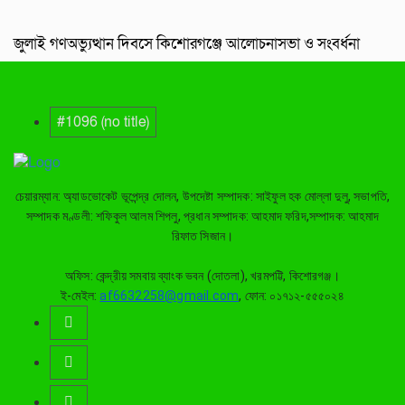
জুলাই গণঅভ্যুত্থান দিবসে কিশোরগঞ্জে আলোচনাসভা ও সংবর্ধনা
#1096 (no title)
চেয়ারম্যান: অ্যাডভোকেট ভূপেন্দ্র দোলন, উপদেষ্টা সম্পাদক: সাইফুল হক মোল্লা দুলু, সভাপতি,
সম্পাদক মণ্ডলী: শফিকুল আলম শিপলু, প্রধান সম্পাদক: আহমাদ ফরিদ,সম্পাদক: আহমাদ
রিফাত সিজান।
অফিস: কেন্দ্রীয় সমবায় ব্যাংক ভবন (দোতলা), খরমপট্টি, কিশোরগঞ্জ।
ই-মেইল:
af6632258@gmail.com
, ফোন: ০১৭১২-৫৫৫০২৪