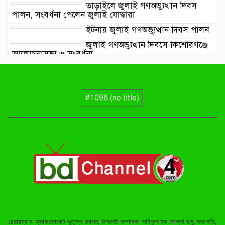
তাড়াইলে জুলাই গণঅভ্যুত্থান দিবস
পালন, সংবর্ধনা পেলেন জুলাই যোদ্ধারা
ইটনায় জুলাই গণঅভ্যুত্থান দিবস পালন
জুলাই গণঅভ্যুত্থান দিবসে কিশোরগঞ্জে
আলোচনাসভা ও সংবর্ধনা
হোসেনপুর সরকারি মডেল পাইলট স্কুল
এন্ড কলেজে জুলাই গণঅভ্যুত্থান দিবস
পালিত
#1096 (no title)
ইসলামপুরে দশানী নদীর তীব্র ভাঙনে
বিলীন হচ্ছে ফসলি জমি ও বসতভিটা
ইটনায় দুর্নীতি বিরোধী বিতর্ক
প্রতিযোগিতা ও পুরষ্কার বিতরণ
চেয়ারম্যান: অ্যাডভোকেট ভূপেন্দ্র দোলন, উপদেষ্টা সম্পাদক: সাইফুল হক মোল্লা দুলু, সভাপতি,