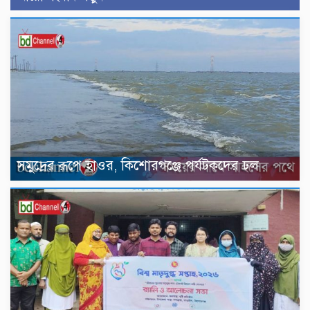
সমুদ্রের রূপে হাওর, কিশোরগঞ্জে পর্যটকদের ঢল