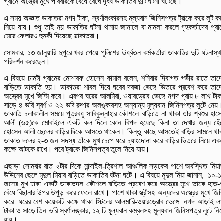
গ্রামে অস্ত্রের মুখে পরিবারকে বেঁধে রেখে দূধর্ষ ডাকাতির দুটি ঘটনা ঘটেছে।
এ সময় অজ্ঞাত ডাকাতরা নগদ টাকা, স্বর্ণালংকারসহ মূল্যবান জিনিসপত্র ট্রাকে করে লুট ক
নিয়ে যায়। শুধু তাই নয় ডাকাতির ঘটনা থানায় জানালে বা মামলা করলে গৃহকর্তাদের প্রা
মেরে ফেলারও হুমকী দিয়েছে ডাকাতরা।
সোমবার, ১৩ জানুয়ারি দুপুরে খবর পেয়ে পুলিশের ঊর্ধ্বতন কর্মকর্তারা ডাকাতির দুটি ঘটনাস্
পরিদর্শন করেছেন।
এ বিষয়ে চামটা গ্রামের মোশারফ হোসেন কামাল বলেন, শনিবার দিবাগত গভীর রাতে তাদ
বাড়িতে ডাকাতি হয়। ডাকাতরা শাবল দিয়ে ঘরের দরজা ভেঙ্গে ভিতরে প্রবেশ করে তাদ
অস্ত্রের মূখে জিম্মি করে। এরপর ঘরের আলমিরা, ওয়ারড্রোব ভেঙ্গে নগদ প্রায় ৮ লাখ টাক
সাড়ে ৪ ভরি স্বর্ণ ও ২২ ভরি রুপার অলঙ্কারসহ অন্যান্য মূল্যবান জিনিসপত্র লুটে নে
ডাকাতি চলাকালীন সময়ে পুত্রবধু সাবিকুন্নাহার কৌশলে বাড়িতে না থাকা তাঁর শ্বশুর হাস
আলী (৬৫)কে মোবাইলে একটি কল দিলে কোন বিপদ হয়েছে কিনা তা দেখার জন্য হেঁ
হোসেন আলী ছেলের বাড়ির দিকে আসতে থাকেন। কিন্তু কাছে আসতেই বাড়ির সামনে থা
ডাকাত দলের ২-৩ জন সদস্য তাঁকে মুখ চেপে ধরে চ্যাংদোলা করে বাড়ির ভিতরে নিয়ে এক
কক্ষে আটকে রাখে। পরে ট্রাকে জিনিসপত্র তুলে নিয়ে যায়।
এছাড়া সোমবার রাত ২টার দিকে নান্দাইল-ত্রিশাল আঞ্চলিক সড়কের পাশে অবস্থিত মিয়
উদ্দিনের ছেলে মৃদুল মিয়ার বাড়িতে ডাকাতির ঘটনা ঘটে। এ বিষয়ে মৃদুল মিয়া জানান, ১০-
জনের মুখ ঢাকা একটি ডাকাতদল কৌশলে বাড়িতে প্রবেশ করে অস্ত্রের মুখে তাকে হাত-
বেঁধে বিছানার উপর উপুড় করে ফেলে রাখে। পাশে থাকা স্ত্রীসহ অন্যদের অস্ত্রের মূখে জিম্
করে ঘরের বেশ কয়েকটি কক্ষে থাকা স্টিলের আলমারি-ওয়ারড্রোব ভেঙ্গে নগদ আড়াই ল
টাকা ও সাড়ে তিন ভরি স্বর্ণালঙ্কার, ১২ টি মূল্যবান কম্বলসহ মূল্যবান জিনিসপত্র লুটে নি
যায়।