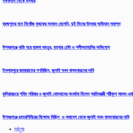
গফরগাঁও থেকে উদ্ধার
ব্রহ্মপুত্র নদে নিখোঁজ কৃষকের সন্ধান মেলেনি, দুই দিনের উদ্ধার অভিযান সমাপ্ত
ঈশ্বরগঞ্জে বাড়ি ঘরে হামলা ভাংচুর, হত্যার চেষ্টা ও শ্লীলতাহানির অভিযোগ
ইসলামপুরে জামায়াতের গণমিছিল, জুলাই সনদ বাস্তবায়নের দাবি
কুলিয়ারচরে শহিদ পরিবার ও জুলাই যোদ্ধাদের সংবর্ধনা দিলেন প্রতিমন্ত্রী শরীফুল আলম এম
ঈশ্বরগঞ্জে ছাত্রশিবিরের বিক্ষোভ মিছিল ও সমাবেশ থেকে জুলাই সনদ বাস্তবায়নের দাবি
সর্বশেষ