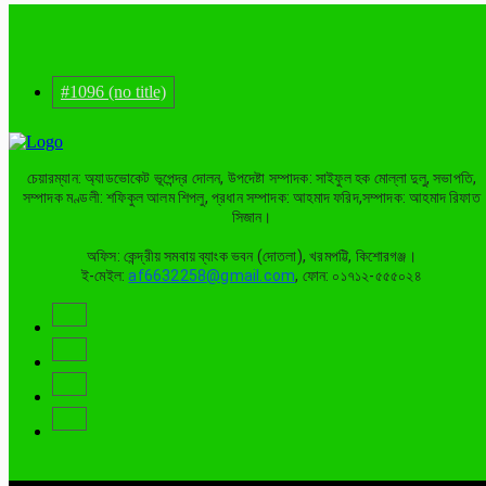
#1096 (no title)
চেয়ারম্যান: অ্যাডভোকেট ভূপেন্দ্র দোলন, উপদেষ্টা সম্পাদক: সাইফুল হক মোল্লা দুলু, সভাপতি,
সম্পাদক মণ্ডলী: শফিকুল আলম শিপলু, প্রধান সম্পাদক: আহমাদ ফরিদ,সম্পাদক: আহমাদ রিফাত
সিজান।
অফিস: কেন্দ্রীয় সমবায় ব্যাংক ভবন (দোতলা), খরমপট্টি, কিশোরগঞ্জ।
ই-মেইল:
af6632258@gmail.com
, ফোন: ০১৭১২-৫৫৫০২৪