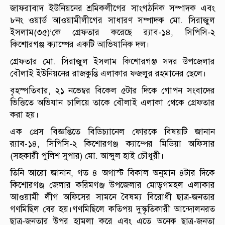
জাফরাবাদ ইউনিয়নের শ্রমিকলীগের সাংগঠনিক সম্পাদক এবং
৮নং ওয়ার্ড আওয়ামীলীগের সাধারণ সম্পাদক মো. সিরাজুল
ইসলাম(৩৫)’কে গ্রেফতার করেছে র‌্যাব-১৪, সিপিসি-২
কিশোরগঞ্জ ক্যাম্পের একটি আভিযানিক দল।
গ্রেফতার মো. সিরাজুল ইসলাম কিশোরগঞ্জ সদর উপজেলার
বৌলাই ইউনিয়নের রাজকুন্তি এলাকার ফজলুর রহমানের ছেলে।
বৃহস্পতিবার, ২১ নভেম্বর বিকেল ৫টার দিকে গোপন সংবাদের
ভিত্তিতে অভিযান চালিয়ে তাকে বৌলাই এলাকা থেকে গ্রেফতার
করা হয়।
এক প্রেস বিজ্ঞপ্তিতে বিডিচ্যানেল ফোরকে বিষয়টি জানান
র‌্যাব-১৪, সিপিসি-২ কিশোরগঞ্জ ক্যাম্পের মিডিয়া অফিসার
(সহকারী পুলিশ সুপার) মো. আব্দুল হাই চৌধুরী।
তিনি আরো জানান, গত ৪ অগাস্ট বিকাল অনুমান ৪টার দিকে
কিশোরগঞ্জ জেলার করিমগঞ্জ উপজেলার মোড়গমহল এলাকার
আওয়ামী লীগ অফিসের সামনে বৈষম্য বিরোধী ছাত্র-জনতার
গণমিছিল বের হয়।গণমিছিলে কতিপয় দুস্কৃতিকারী আন্দোলনরত
ছাত্র-জনতার উপর হামলা করে এবং এতে অনেক ছাত্র-জনতা