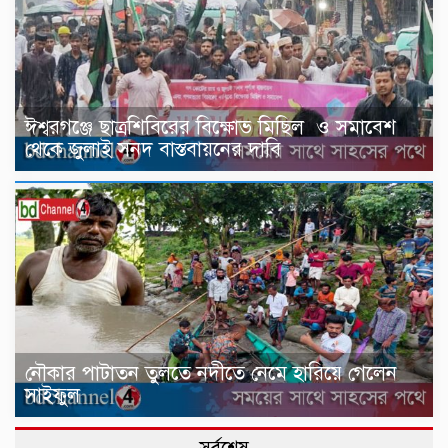
ঈশ্বরগঞ্জে ছাত্রশিবিরের বিক্ষোভ মিছিল ও সমাবেশ
থেকে জুলাই সনদ বাস্তবায়নের দাবি
নৌকার পাটাতন তুলতে নদীতে নেমে হারিয়ে গেলেন
সাইফুল
সর্বশেষ