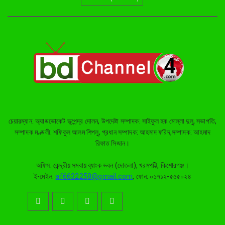
ও সমাবেশ থেকে জুলাই সনদ
বাস্তবায়নের দাবি
নৌকার পাটাতন তুলতে নদীতে নেমে
হারিয়ে গেলেন সাইফুল
তাড়াইলে জুলাই গণঅভ্যুত্থান দিবস
পালন, সংবর্ধনা পেলেন জুলাই যোদ্ধারা
চেয়ারম্যান: অ্যাডভোকেট ভূপেন্দ্র দোলন, উপদেষ্টা সম্পাদক: সাইফুল হক মোল্লা দুলু, সভাপতি,
ইটনায় জুলাই গণঅভ্যুত্থান দিবস পালন
সম্পাদক মণ্ডলী: শফিকুল আলম শিপলু, প্রধান সম্পাদক: আহমাদ ফরিদ,সম্পাদক: আহমাদ
রিফাত সিজান।
অফিস: কেন্দ্রীয় সমবায় ব্যাংক ভবন (দোতলা), খরমপট্টি, কিশোরগঞ্জ।
ই-মেইল:
af6632258@gmail.com
, ফোন: ০১৭১২-৫৫৫০২৪
জুলাই গণঅভ্যুত্থান দিবসে কিশোরগঞ্জে
আলোচনাসভা ও সংবর্ধনা
হোসেনপুর সরকারি মডেল পাইলট স্কুল