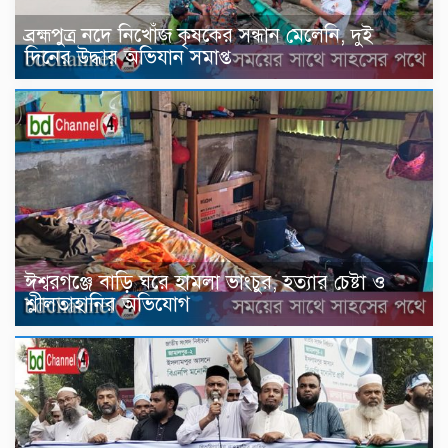
ব্রহ্মপুত্র নদে নিখোঁজ কৃষকের সন্ধান মেলেনি, দুই
দিনের উদ্ধার অভিযান সমাপ্ত
ঈশ্বরগঞ্জে বাড়ি ঘরে হামলা ভাংচুর, হত্যার চেষ্টা ও
শ্লীলতাহানির অভিযোগ