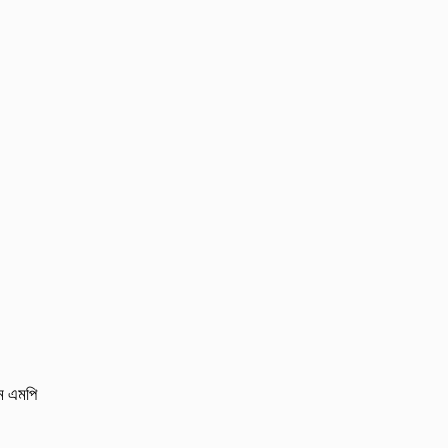
লম এমপি