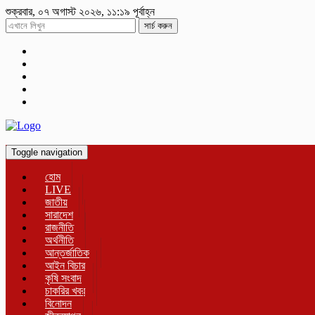
শুক্রবার, ০৭ অগাস্ট ২০২৬, ১১:১৯ পূর্বাহ্ন
সার্চ করুন
Toggle navigation
হোম
LIVE
জাতীয়
সারাদেশ
রাজনীতি
অর্থনীতি
আন্তর্জাতিক
আইন বিচার
কৃষি সংবাদ
চাকরির খবর
বিনোদন