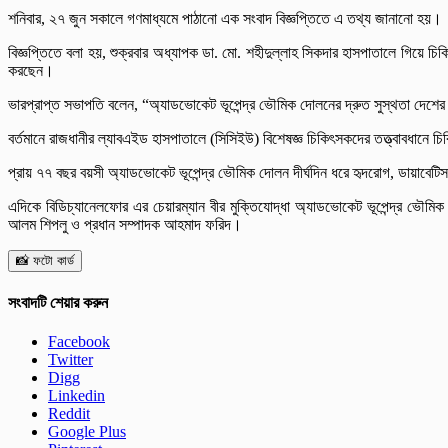
শনিবার, ২৭ জুন সকালে গণমাধ্যমে পাঠানো এক সংবাদ বিজ্ঞপ্তিতে এ তথ্য জানানো হয়।
বিজ্ঞপ্তিতে বলা হয়, শুক্রবার অধ্যাপক ডা. মো. শহীদুল্লাহ সিকদার হাসপাতালে গিয়ে 
করছেন।
ভারপ্রাপ্ত সভাপতি বলেন, “অ্যাডভোকেট ভূপেন্দ্র ভৌমিক দোলনের দ্রুত সুস্থতা দেশের জ
বর্তমানে রাজধানীর ল্যাবএইড হাসপাতালে (সিসিইউ) বিশেষজ্ঞ চিকিৎসকদের তত্ত্বাবধানে চি
প্রায় ৭৭ বছর বয়সী অ্যাডভোকেট ভূপেন্দ্র ভৌমিক দোলন দীর্ঘদিন ধরে হৃদরোগ, ডায়াবেটিস
এদিকে বিডিচ্যানেলফোর এর চেয়ারম্যান বীর মুক্তিযোদ্ধা অ্যাডভোকেট ভূপেন্দ্র ভৌমি
আলম শিপলু ও প্রধান সম্পাদক আহমাদ ফরিদ।
📸 ফটো কার্ড
সংবাদটি শেয়ার করুন
Facebook
Twitter
Digg
Linkedin
Reddit
Google Plus