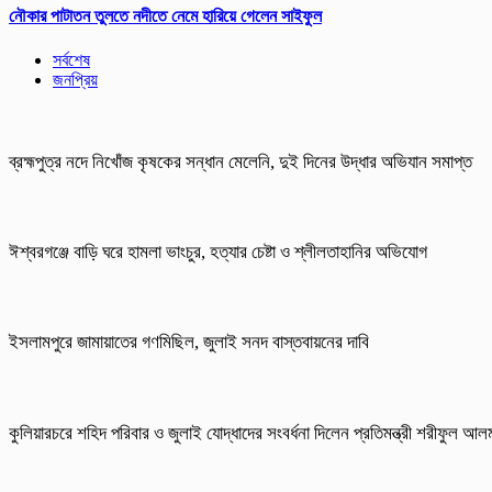
নৌকার পাটাতন তুলতে নদীতে নেমে হারিয়ে গেলেন সাইফুল
সর্বশেষ
জনপ্রিয়
ব্রহ্মপুত্র নদে নিখোঁজ কৃষকের সন্ধান মেলেনি, দুই দিনের উদ্ধার অভিযান সমাপ্ত
ঈশ্বরগঞ্জে বাড়ি ঘরে হামলা ভাংচুর, হত্যার চেষ্টা ও শ্লীলতাহানির অভিযোগ
ইসলামপুরে জামায়াতের গণমিছিল, জুলাই সনদ বাস্তবায়নের দাবি
কুলিয়ারচরে শহিদ পরিবার ও জুলাই যোদ্ধাদের সংবর্ধনা দিলেন প্রতিমন্ত্রী শরীফুল আ