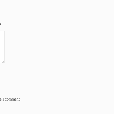
*
me I comment.